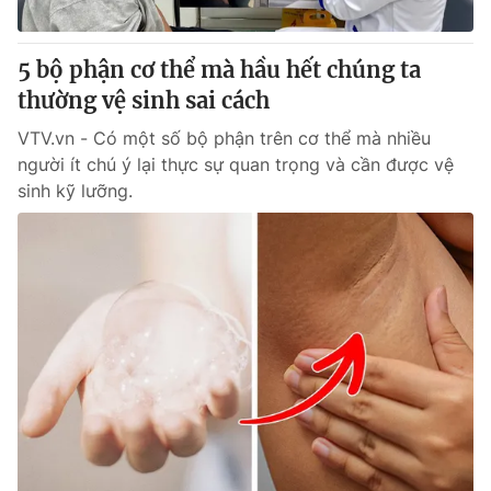
Giấy phép hoạt động báo in và báo điện tử số 483/GP-BTTTT
cấp ngày 29/12/2023
5 bộ phận cơ thể mà hầu hết chúng ta
Tổng Biên tập:
Vũ Thanh Thủy
thường vệ sinh sai cách
Phó Tổng Biên tập:
Nguyễn Thị Mỹ Hạnh, Phạm Quốc Thắng,
Nguyễn Trọng Ninh
VTV.vn - Có một số bộ phận trên cơ thể mà nhiều
Tổng đài VTV:
024.38 355 931 - 024.38 355 932
người ít chú ý lại thực sự quan trọng và cần được vệ
Ðiện thoại Thời báo VTV:
024.66 897 897
sinh kỹ lưỡng.
Email:
toasoan@vtv.vn
Liên hệ quảng cáo:
024-7300.7108