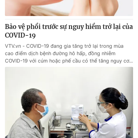
Thị trường 24h
Tấm lòng Việt
VTV4
Vươn mình bằng AI
Bảo vệ phổi trước sự nguy hiểm trở lại của
COVID-19
VTV9
VTV8
VTV.vn - COVID-19 đang gia tăng trở lại trong mùa
cao điểm dịch bệnh đường hô hấp, đồng nhiễm
Liên hệ tòa soạn
English
COVID-19 với cúm hoặc phế cầu có thể tăng nguy cơ...
THỜI BÁO VTV
Theo dõi báo trên
Cơ quan chủ quản:
Đài Truyền hình Việt Nam
Cơ quan báo chí:
Thời báo VTV