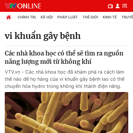
CHÍNH TRỊ
XÃ HỘI
PHÁP LUẬT
THẾ GIỚI
KINH TẾ
TRUYỀ
vi khuẩn gây bệnh
Chuyên mục
Các nhà khoa học có thể sẽ tìm ra nguồn
Chính trị
năng lượng mới từ không khí
VTV.vn - Các nhà khoa học đã khám phá ra cách làm
Xã hội
thế nào để họ hàng của vi khuẩn gây bệnh lao có thể
chuyển hóa hydro trong không khí thành điện năng.
Pháp luật
Y tế
Thế giới