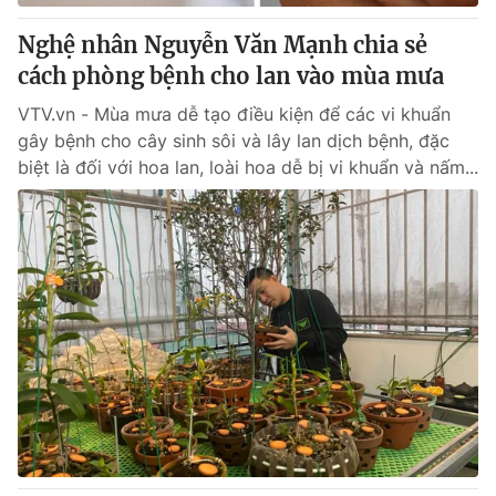
Nghệ nhân Nguyễn Văn Mạnh chia sẻ
® Cấm sao chép dưới mọi hình thức nếu không có sự chấp
cách phòng bệnh cho lan vào mùa mưa
thuận bằng văn bản. Ghi rõ nguồn VTV.vn khi phát hành lại
thông tin từ website này.
VTV.vn - Mùa mưa dễ tạo điều kiện để các vi khuẩn
gây bệnh cho cây sinh sôi và lây lan dịch bệnh, đặc
biệt là đối với hoa lan, loài hoa dễ bị vi khuẩn và nấm...