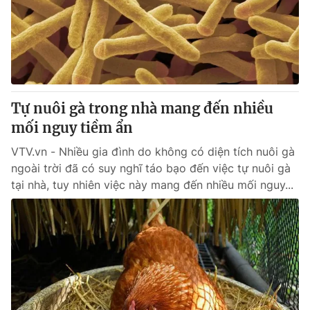
Tin tức
Kinh tế
Thế giới đó đây
Tài chính
Dữ liệu và đời sống
Câu chuyện quốc tế
Thị trường
Tự nuôi gà trong nhà mang đến nhiều
Truyền hình
Góc doanh nghiệp
mối nguy tiềm ẩn
Phim VTV
Giải trí
VTV.vn - Nhiều gia đình do không có diện tích nuôi gà
Hậu trường
ngoài trời đã có suy nghĩ táo bạo đến việc tự nuôi gà
Điện ảnh
tại nhà, tuy nhiên việc này mang đến nhiều mối nguy...
Đời sống
Nhân vật
Âm nhạc
Du lịch
Khán giả
Giáo dục
Sao
Làm đẹp
Giải sao mai
Tuyển sinh
Công nghệ
Chất lượng cuộc sống
Học trực tuyến
Hitech Công nghệ tương lai