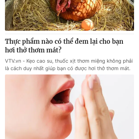
Giao lưu trực tuyến
Sản phẩm
Lịch phát sóng
Thị trường
Tư vấn
Thực phẩm nào có thể đem lại cho bạn
Chuyên mục khác
hơi thở thơm mát?
Emagazine
Podcast
VTV.vn - Kẹo cao su, thuốc xịt thơm miệng không phải
là cách duy nhất giúp bạn có được hơi thở thơm mát.
Photo
Infographic
Video
Shorts video
VTV Money
VTV Thể thao
VTV Sức khoẻ
Bất động sản