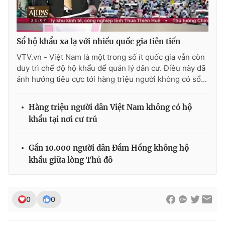
Sổ hộ khẩu xa lạ với nhiều quốc gia tiên tiến
THỜI BÁO VTV
VTV.vn - Việt Nam là một trong số ít quốc gia vẫn còn
duy trì chế độ hộ khẩu để quản lý dân cư. Điều này đã
ảnh hưởng tiêu cực tới hàng triệu người không có sổ...
Theo dõi báo trên
Hàng triệu người dân Việt Nam không có hộ
khẩu tại nơi cư trú
Cơ quan chủ quản:
Đài Truyền hình Việt Nam
Cơ quan báo chí:
Thời báo VTV
Gần 10.000 người dân Đầm Hồng không hộ
Giấy phép hoạt động báo in và báo điện tử số 483/GP-BTTTT
khẩu giữa lòng Thủ đô
cấp ngày 29/12/2023
Tổng Biên tập:
Vũ Thanh Thủy
Phó Tổng Biên tập:
Nguyễn Thị Mỹ Hạnh, Phạm Quốc Thắng,
0
0
Nguyễn Trọng Ninh
Tổng đài VTV:
024.38 355 931 - 024.38 355 932