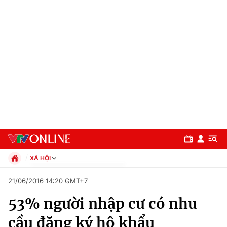
XÃ HỘI
Chính trị
21/06/2016 14:20 GMT+7
Xã hội
53% người nhập cư có nhu
Pháp luật
Chuyên mục
Kinh tế
cầu đăng ký hộ khẩu
Thể thao