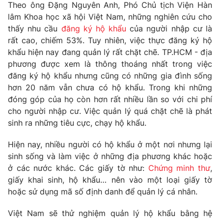
Phim VTV
Theo ông Đặng Nguyên Anh, Phó Chủ tịch Viện Hàn
Giải trí
lâm Khoa học xã hội Việt Nam, những nghiên cứu cho
Hậu trường
thấy nhu cầu
đăng ký hộ khẩu
của người nhập cư là
Điện ảnh
Đời sống
rất cao, chiếm 53%. Tuy nhiên, việc thực đăng ký hộ
Nhân vật
Âm nhạc
khẩu hiện nay đang quản lý rất chặt chẽ. TP.HCM - địa
Du lịch
Khán giả
phương được xem là thông thoáng nhất trong việc
Giáo dục
Sao
đăng ký hộ khẩu nhưng cũng có những gia đình sống
Làm đẹp
Giải sao mai
hơn 20 năm vẫn chưa có hộ khẩu. Trong khi những
Tuyển sinh
Công nghệ
Chất lượng cuộc sống
đóng góp của họ còn hơn rất nhiều lần so với chi phí
Học trực tuyến
cho người nhập cư. Việc quản lý quá chặt chẽ là phát
Hitech Công nghệ tương lai
sinh ra những tiêu cực, chạy hộ khẩu.
Giao lưu trực tuyến
Sản phẩm
Hiện nay, nhiều người có hộ khẩu ở một nơi nhưng lại
Lịch phát sóng
Thị trường
sinh sống và làm việc ở những địa phương khác hoặc
ở các nước khác. Các giấy tờ như:
Chứng minh thư
,
Tư vấn
giấy khai sinh, hộ khẩu… nên vào một loại giấy tờ
Chuyên mục khác
hoặc sử dụng mã số định danh để quản lý cá nhân.
Emagazine
Podcast
Việt Nam sẽ thử nghiệm quản lý hộ khẩu bằng hệ