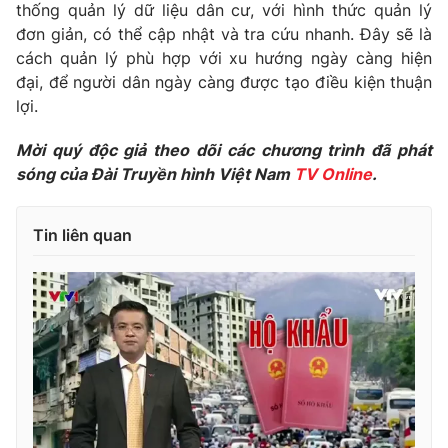
thống quản lý dữ liệu dân cư, với hình thức quản lý
Photo
Infographic
đơn giản, có thể cập nhật và tra cứu nhanh. Đây sẽ là
cách quản lý phù hợp với xu hướng ngày càng hiện
đại, để người dân ngày càng được tạo điều kiện thuận
Video
Shorts video
lợi.
VTV Money
VTV Thể thao
Mời quý độc giả theo dõi các chương trình đã phát
sóng của Đài Truyền hình Việt Nam
TV Online
.
VTV Sức khoẻ
Bất động sản
Tin liên quan
Thị trường 24h
Tấm lòng Việt
VTV4
Vươn mình bằng AI
VTV9
VTV8
Liên hệ tòa soạn
English