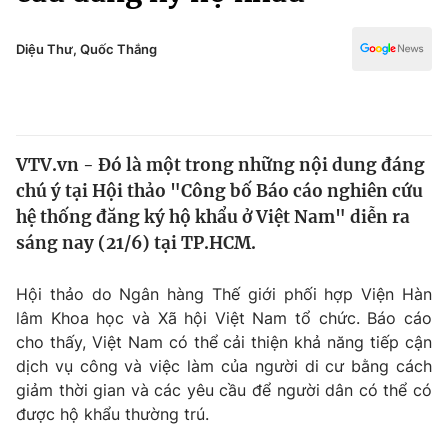
Chính trị
Truyền hình
Văn hóa - Giải trí
Diệu Thư, Quốc Thắng
Xã hội
Y tế
Đời sống
Pháp luật
Công nghệ
Giáo dục
VTV.vn - Đó là một trong những nội dung đáng
Y tế
chú ý tại Hội thảo "Công bố Báo cáo nghiên cứu
hệ thống đăng ký hộ khẩu ở Việt Nam" diễn ra
Thế giới
sáng nay (21/6) tại TP.HCM.
Tin tức
Hội thảo do Ngân hàng Thế giới phối hợp Viện Hàn
Kinh tế
lâm Khoa học và Xã hội Việt Nam tổ chức. Báo cáo
Thế giới đó đây
Tài chính
cho thấy, Việt Nam có thể cải thiện khả năng tiếp cận
Dữ liệu và đời sống
Câu chuyện quốc tế
dịch vụ công và việc làm của người di cư bằng cách
Thị trường
giảm thời gian và các yêu cầu để người dân có thể có
Truyền hình
được hộ khẩu thường trú.
Góc doanh nghiệp