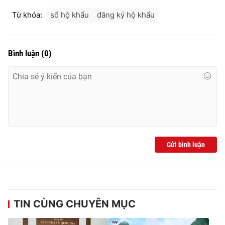
Ðiện thoại Thời báo VTV:
024.66 897 897
Từ khóa:
sổ hộ khẩu
đăng ký hộ khẩu
Email:
toasoan@vtv.vn
Liên hệ quảng cáo:
024-7300.7108
Bình luận
(
0
)
Gửi bình luận
® Cấm sao chép dưới mọi hình thức nếu không có sự chấp
thuận bằng văn bản. Ghi rõ nguồn VTV.vn khi phát hành lại
thông tin từ website này.
TIN CÙNG CHUYÊN MỤC