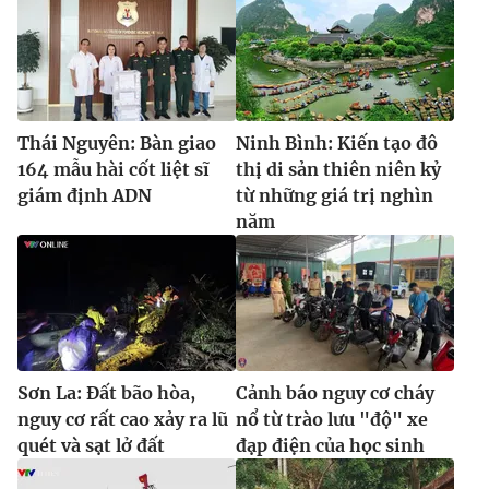
Thái Nguyên: Bàn giao
Ninh Bình: Kiến tạo đô
164 mẫu hài cốt liệt sĩ
thị di sản thiên niên kỷ
giám định ADN
từ những giá trị nghìn
năm
Sơn La: Đất bão hòa,
Cảnh báo nguy cơ cháy
nguy cơ rất cao xảy ra lũ
nổ từ trào lưu "độ" xe
quét và sạt lở đất
đạp điện của học sinh