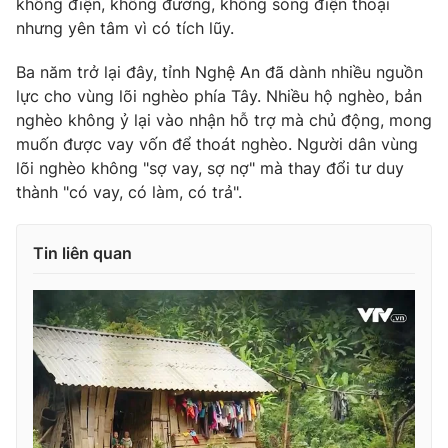
không điện, không đường, không sóng điện thoại
nhưng yên tâm vì có tích lũy.
Ba năm trở lại đây, tỉnh Nghệ An đã dành nhiều nguồn
lực cho vùng lõi nghèo phía Tây. Nhiều hộ nghèo, bản
THỜI BÁO VTV
nghèo không ỷ lại vào nhận hỗ trợ mà chủ động, mong
muốn được vay vốn để thoát nghèo. Người dân vùng
lõi nghèo không "sợ vay, sợ nợ" mà thay đổi tư duy
thành "có vay, có làm, có trả".
Theo dõi báo trên
Cơ quan chủ quản:
Đài Truyền hình Việt Nam
Tin liên quan
Cơ quan báo chí:
Thời báo VTV
Giấy phép hoạt động báo in và báo điện tử số 483/GP-BTTTT
cấp ngày 29/12/2023
Tổng Biên tập:
Vũ Thanh Thủy
Phó Tổng Biên tập:
Nguyễn Thị Mỹ Hạnh, Phạm Quốc Thắng,
Nguyễn Trọng Ninh
Tổng đài VTV:
024.38 355 931 - 024.38 355 932