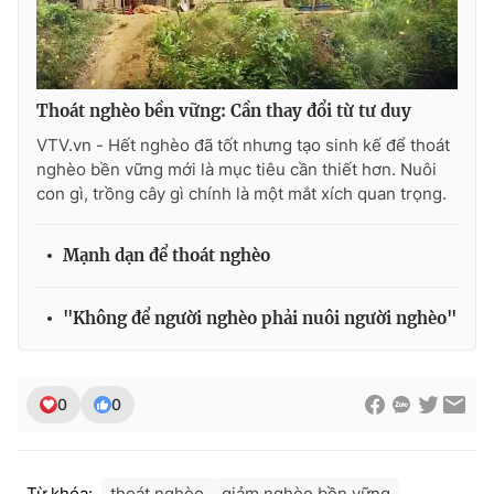
Ðiện thoại Thời báo VTV:
024.66 897 897
Email:
toasoan@vtv.vn
Liên hệ quảng cáo:
024-7300.7108
Thoát nghèo bền vững: Cần thay đổi từ tư duy
VTV.vn - Hết nghèo đã tốt nhưng tạo sinh kế để thoát
nghèo bền vững mới là mục tiêu cần thiết hơn. Nuôi
con gì, trồng cây gì chính là một mắt xích quan trọng.
Mạnh dạn để thoát nghèo
"Không để người nghèo phải nuôi người nghèo"
® Cấm sao chép dưới mọi hình thức nếu không có sự chấp
0
0
thuận bằng văn bản. Ghi rõ nguồn VTV.vn khi phát hành lại
thông tin từ website này.
Từ khóa:
thoát nghèo
giảm nghèo bền vững