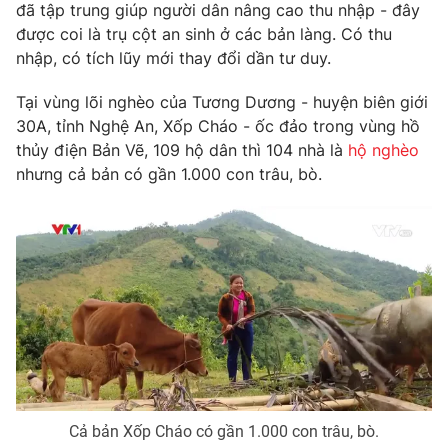
Phim VTV
đã tập trung giúp người dân nâng cao thu nhập - đây
Giải trí
được coi là trụ cột an sinh ở các bản làng. Có thu
Hậu trường
nhập, có tích lũy mới thay đổi dần tư duy.
Điện ảnh
Đời sống
Nhân vật
Tại vùng lõi nghèo của Tương Dương - huyện biên giới
Âm nhạc
Du lịch
Khán giả
30A, tỉnh Nghệ An, Xốp Cháo - ốc đảo trong vùng hồ
Giáo dục
Sao
thủy điện Bản Vẽ, 109 hộ dân thì 104 nhà là
hộ nghèo
Làm đẹp
Giải sao mai
nhưng cả bản có gần 1.000 con trâu, bò.
Tuyển sinh
Công nghệ
Chất lượng cuộc sống
Học trực tuyến
Hitech Công nghệ tương lai
Giao lưu trực tuyến
Sản phẩm
Lịch phát sóng
Thị trường
Tư vấn
Chuyên mục khác
Emagazine
Podcast
Cả bản Xốp Cháo có gần 1.000 con trâu, bò.