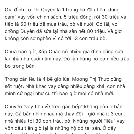
Photo
Infographic
Gia đình Lô Thị Quyên là 1 trong hộ đầu tiên "dũng
cảm" vay vốn chính sách. 5 triệu đồng, rồi 30 triệu và
tiếp là 50 triệu để mua trâu, bò về nuôi. Có lãi, vợ
Video
Shorts video
chồng Duyên đã sửa lại nhà sàn hết 80 triệu. Và giờ
không còn sợ nghèo vì có tới 13 con trâu bò.
VTV Money
VTV Thể thao
Chưa bao giờ, Xốp Cháo có nhiều gia đình cùng sửa
lại nhà như cuối năm nay. Đó là những hộ có nhiều trâu
VTV Sức khoẻ
Bất động sản
bò trong bản.
Thị trường 24h
Tấm lòng Việt
Trong căn lều lá 4 bề gió lùa, Moong Thị Thức cũng
sốt ruột. Nhà khác vay càng nhiều càng khá, còn nhà
mình cứ ngại như cũ thì bao giờ mới có nhà mới.
VTV4
Vươn mình bằng AI
Chuyện "vay tiền về treo gác bếp" không còn ở bản
VTV9
VTV8
này. Cả bản nhìn nhau mà thay đổi - giờ nhà ít 3 con,
nhà nhiều tới 30 con trâu, bò. Những người "liều" vay
vốn đầu tiên giờ lại là những hộ có tài sản. Ở đây
Liên hệ tòa soạn
English