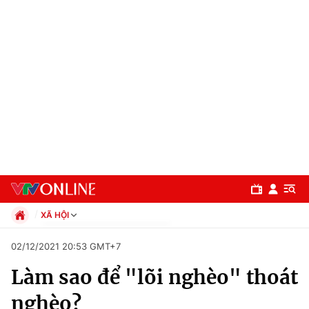
XÃ HỘI
Chính trị
02/12/2021 20:53 GMT+7
Xã hội
Làm sao để "lõi nghèo" thoát
Pháp luật
Chuyên mục
Kinh tế
nghèo?
Thể thao