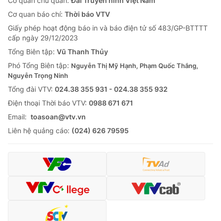
Cơ quan chủ quản:
Đài Truyền hình Việt Nam
Cơ quan báo chí:
Thời báo VTV
Giấy phép hoạt động báo in và báo điện tử số 483/GP-BTTTT
cấp ngày 29/12/2023
Tổng Biên tập:
Vũ Thanh Thủy
Phó Tổng Biên tập:
Nguyễn Thị Mỹ Hạnh, Phạm Quốc Thắng,
Nguyễn Trọng Ninh
Tổng đài VTV:
024.38 355 931 - 024.38 355 932
Ðiện thoại Thời báo VTV:
0988 671 671
Email:
toasoan@vtv.vn
Liên hệ quảng cáo:
(024) 626 79595