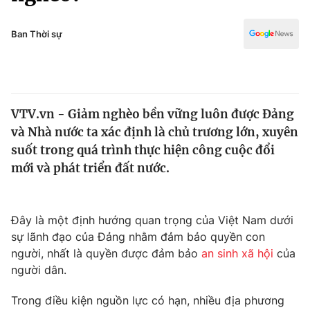
Chính trị
Truyền hình
Văn hóa - Giải trí
Ban Thời sự
Xã hội
Y tế
Đời sống
Pháp luật
Công nghệ
Giáo dục
VTV.vn - Giảm nghèo bền vững luôn được Đảng
Y tế
và Nhà nước ta xác định là chủ trương lớn, xuyên
suốt trong quá trình thực hiện công cuộc đổi
Thế giới
mới và phát triển đất nước.
Tin tức
Kinh tế
Đây là một định hướng quan trọng của Việt Nam dưới
Thế giới đó đây
Tài chính
sự lãnh đạo của Đảng nhằm đảm bảo quyền con
Dữ liệu và đời sống
Câu chuyện quốc tế
người, nhất là quyền được đảm bảo
an sinh xã hội
của
Thị trường
người dân.
Truyền hình
Góc doanh nghiệp
Trong điều kiện nguồn lực có hạn, nhiều địa phương