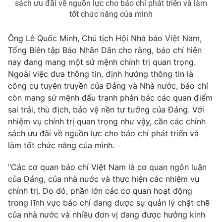
sách ưu đãi về nguồn lực cho báo chí phát triển và làm
tốt chức năng của mình
Photo
Infographic
Ông Lê Quốc Minh, Chủ tịch Hội Nhà báo Việt Nam,
Video
Shorts video
Tổng Biên tập Báo Nhân Dân cho rằng, báo chí hiện
nay đang mang một sứ mệnh chính trị quan trọng.
VTV Money
VTV Thể thao
Ngoài việc đưa thông tin, định hướng thông tin là
công cụ tuyên truyền của Đảng và Nhà nước, báo chí
còn mang sứ mệnh đấu tranh phản bác các quan điểm
VTV Sức khoẻ
Bất động sản
sai trái, thù địch, bảo vệ nền tư tưởng của Đảng. Với
nhiệm vụ chính trị quan trọng như vậy, cần các chính
Thị trường 24h
Tấm lòng Việt
sách ưu đãi về nguồn lực cho báo chí phát triển và
làm tốt chức năng của mình.
VTV4
Vươn mình bằng AI
"Các cơ quan báo chí Việt Nam là cơ quan ngôn luận
của Đảng, của nhà nước và thực hiện các nhiệm vụ
VTV9
VTV8
chính trị. Do đó, phần lớn các cơ quan hoạt động
trong lĩnh vực báo chí đang được sự quản lý chặt chẽ
của nhà nước và nhiều đơn vị đang được hưởng kinh
Liên hệ tòa soạn
English