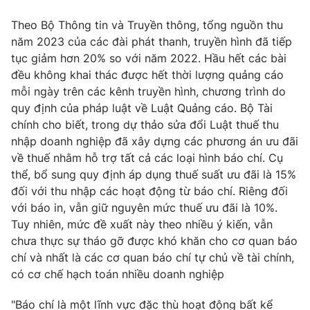
Email:
toasoan@vtv.vn
Liên hệ quảng cáo:
024-7300.7108
Theo Bộ Thông tin và Truyền thông, tổng nguồn thu
năm 2023 của các đài phát thanh, truyền hình đã tiếp
tục giảm hơn 20% so với năm 2022. Hầu hết các bài
đều không khai thác được hết thời lượng quảng cáo
mỗi ngày trên các kênh truyền hình, chương trình do
quy định của pháp luật về Luật Quảng cáo. Bộ Tài
chính cho biết, trong dự thảo sửa đổi Luật thuế thu
nhập doanh nghiệp đã xây dựng các phương án ưu đãi
về thuế nhằm hỗ trợ tất cả các loại hình báo chí. Cụ
thể, bổ sung quy định áp dụng thuế suất ưu đãi là 15%
đối với thu nhập các hoạt động từ báo chí. Riêng đối
với báo in, vẫn giữ nguyên mức thuế ưu đãi là 10%.
® Cấm sao chép dưới mọi hình thức nếu không có sự chấp
Tuy nhiên, mức đề xuất này theo nhiều ý kiến, vẫn
thuận bằng văn bản. Ghi rõ nguồn VTV.vn khi phát hành lại
chưa thực sự tháo gỡ được khó khăn cho cơ quan báo
thông tin từ website này.
chí và nhất là các cơ quan báo chí tự chủ về tài chính,
có cơ chế hạch toán nhiều doanh nghiệp
"Báo chí là một lĩnh vực đặc thù hoạt động bất kể