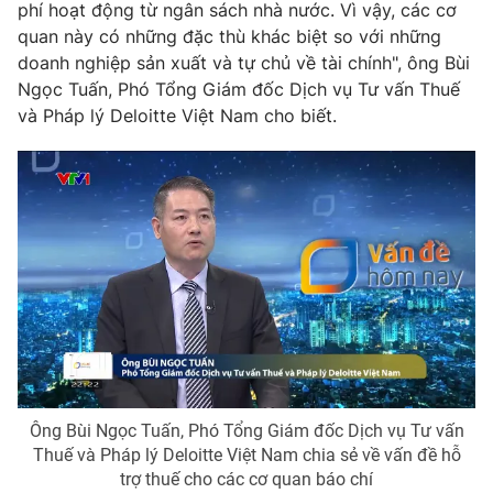
phí hoạt động từ ngân sách nhà nước. Vì vậy, các cơ
quan này có những đặc thù khác biệt so với những
doanh nghiệp sản xuất và tự chủ về tài chính", ông Bùi
Ngọc Tuấn, Phó Tổng Giám đốc Dịch vụ Tư vấn Thuế
THỜI BÁO VTV
và Pháp lý Deloitte Việt Nam cho biết.
Theo dõi báo trên
Cơ quan chủ quản:
Đài Truyền hình Việt Nam
Cơ quan báo chí:
Thời báo VTV
Giấy phép hoạt động báo in và báo điện tử số 483/GP-BTTTT
cấp ngày 29/12/2023
Tổng Biên tập:
Vũ Thanh Thủy
Phó Tổng Biên tập:
Nguyễn Thị Mỹ Hạnh, Phạm Quốc Thắng,
Nguyễn Trọng Ninh
Ông Bùi Ngọc Tuấn, Phó Tổng Giám đốc Dịch vụ Tư vấn
Tổng đài VTV:
024.38 355 931 - 024.38 355 932
Thuế và Pháp lý Deloitte Việt Nam chia sẻ về vấn đề hỗ
Ðiện thoại Thời báo VTV:
024.66 897 897
trợ thuế cho các cơ quan báo chí