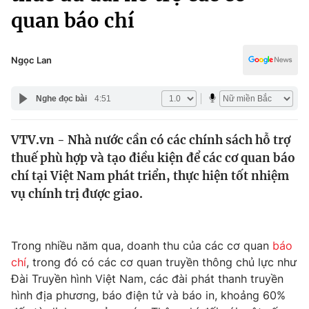
Chính trị
quan báo chí
Truyền hình
Văn hóa - Giải trí
Xã hội
Y tế
Ngọc Lan
Đời sống
Pháp luật
Công nghệ
Nghe đọc bài
4:51
Giáo dục
Y tế
VTV.vn - Nhà nước cần có các chính sách hỗ trợ
thuế phù hợp và tạo điều kiện để các cơ quan báo
Thế giới
chí tại Việt Nam phát triển, thực hiện tốt nhiệm
Tin tức
vụ chính trị được giao.
Kinh tế
Thế giới đó đây
Tài chính
Dữ liệu và đời sống
Trong nhiều năm qua, doanh thu của các cơ quan
báo
Câu chuyện quốc tế
Thị trường
chí
, trong đó có các cơ quan truyền thông chủ lực như
Đài Truyền hình Việt Nam, các đài phát thanh truyền
Truyền hình
Góc doanh nghiệp
hình địa phương, báo điện tử và báo in, khoảng 60%