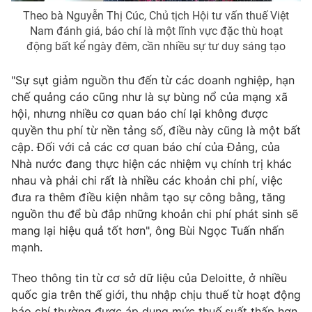
Theo bà Nguyễn Thị Cúc, Chủ tịch Hội tư vấn thuế Việt
Nam đánh giá, báo chí là một lĩnh vực đặc thù hoạt
động bất kể ngày đêm, cần nhiều sự tư duy sáng tạo
"Sự sụt giảm nguồn thu đến từ các doanh nghiệp, hạn
chế quảng cáo cũng như là sự bùng nổ của mạng xã
hội, nhưng nhiều cơ quan báo chí lại không được
quyền thu phí từ nền tảng số,
điều này cũng là một bất
cập. Đối với cả các cơ quan báo chí của Đảng, của
Nhà nước đang thực hiện các nhiệm vụ chính trị khác
nhau và phải chi rất là nhiều các khoản chi phí, việc
đưa ra thêm điều kiện nhằm tạo sự công bằng, tăng
nguồn thu để bù đắp những khoản chi phí phát sinh sẽ
mang lại hiệu quả tốt hơn", ông Bùi Ngọc Tuấn nhấn
mạnh.
Theo thông tin từ cơ sở dữ liệu của Deloitte, ở nhiều
quốc gia trên thế giới, thu nhập chịu thuế từ hoạt động
báo chí thường được áp dụng mức thuế suất thấp hơn,