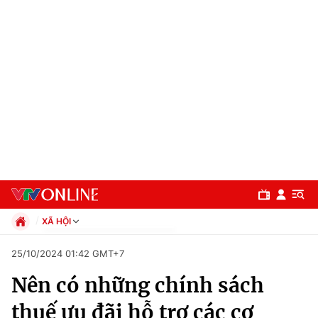
XÃ HỘI
Chính trị
25/10/2024 01:42 GMT+7
Xã hội
Nên có những chính sách
Pháp luật
Chuyên mục
Kinh tế
thuế ưu đãi hỗ trợ các cơ
Thể thao