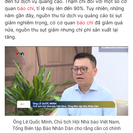
đến từ dịch vụ quảng cáo. Thậm chí đối với một số cơ
Phim VTV
Giải trí
quan
báo chí
, tỉ lệ này lên đến 90%. Tuy nhiên, những
Hậu trường
năm gần đây, nguồn thu từ dịch vụ quảng cáo bị sụt
Điện ảnh
giảm nghiêm trọng, có cơ quan
báo chí
đã giảm quá
Đời sống
Nhân vật
nửa, nguồn thu sụt giảm nhưng chi phí sản xuất lại
Âm nhạc
Du lịch
tăng.
Khán giả
Giáo dục
Sao
Làm đẹp
Giải sao mai
Tuyển sinh
Công nghệ
Chất lượng cuộc sống
Học trực tuyến
Hitech Công nghệ tương lai
Giao lưu trực tuyến
Sản phẩm
Lịch phát sóng
Thị trường
Tư vấn
Chuyên mục khác
Ông Lê Quốc Minh, Chủ tịch Hội Nhà báo Việt Nam,
Emagazine
Podcast
Tổng Biên tập Báo Nhân Dân cho rằng cần có chính