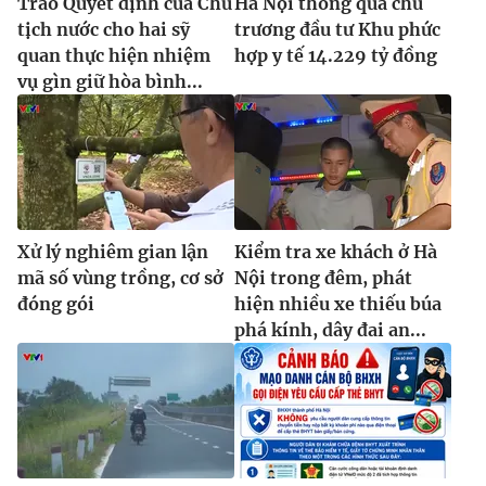
Trao Quyết định của Chủ
Hà Nội thông qua chủ
tịch nước cho hai sỹ
trương đầu tư Khu phức
quan thực hiện nhiệm
hợp y tế 14.229 tỷ đồng
vụ gìn giữ hòa bình...
Xử lý nghiêm gian lận
Kiểm tra xe khách ở Hà
mã số vùng trồng, cơ sở
Nội trong đêm, phát
đóng gói
hiện nhiều xe thiếu búa
phá kính, dây đai an...