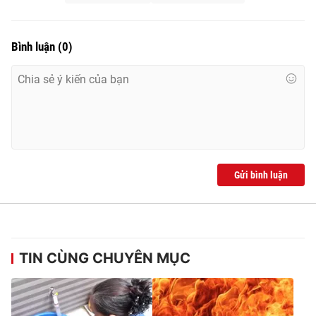
Bình luận
(
0
)
Gửi bình luận
TIN CÙNG CHUYÊN MỤC