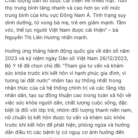
Chất lượng dân số được cải thiện về nhiều mặt. Tuổi
thọ trung bình tăng nhanh và cao hơn so với mức
trung bình của khu vực Đông Nam Á. Tình trạng suy
dinh dưỡng, tử vong bà mẹ, trẻ em giảm mạnh. Tầm
THỜI BÁO VTV
vóc, thể lực người Việt Nam được cải thiện" – bà
Nguyễn Thị Liên Hương nhấn mạnh.
Theo dõi báo trên
Hưởng ứng tháng hành động quốc gia về dân số năm
2023 và kỷ niệm ngày Dân số Việt Nam 26/12/2023,
Bộ Y tế đã chọn chủ đề: "Tham gia tư vấn và khám
Cơ quan chủ quản:
Đài Truyền hình Việt Nam
sức khỏe trước khi kết hôn vì hạnh phúc gia đình, vì
Cơ quan báo chí:
Thời báo VTV
tương lai đất nước" nhằm tạo sự thống nhất trong
Giấy phép hoạt động báo in và báo điện tử số 483/GP-BTTTT
nhận thức của cả hệ thống chính trị và các tầng lớp
cấp ngày 29/12/2023
nhân dân, tạo sự đồng thuận cao trong toàn xã hội về
Tổng Biên tập:
Vũ Thanh Thủy
việc sức khỏe người dân, chất lượng cuộc sống, đặc
Phó Tổng Biên tập:
Nguyễn Thị Mỹ Hạnh, Phạm Quốc Thắng,
biệt là đối với lớp trẻ, nhóm đối tượng thanh niên nam,
Nguyễn Trọng Ninh
nữ chuẩn bị kết hôn được tư vấn và khám sức khỏe
Tổng đài VTV:
024.38 355 931 - 024.38 355 932
trước khi kết hôn để phát hiện, phòng ngừa và hướng
Ðiện thoại Thời báo VTV:
024.66 897 897
dẫn điều trị các bệnh lý có nguy cơ ảnh hưởng đến