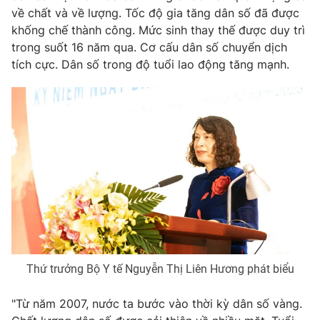
về chất và về lượng. Tốc độ gia tăng dân số đã được
Photo
Infographic
khống chế thành công. Mức sinh thay thế được duy trì
trong suốt 16 năm qua. Cơ cấu dân số chuyển dịch
Video
tích cực. Dân số trong độ tuổi lao động tăng mạnh.
Shorts video
VTV Money
VTV Thể thao
VTV Sức khoẻ
Bất động sản
Thị trường 24h
Tấm lòng Việt
VTV4
Vươn mình bằng AI
Thứ trưởng Bộ Y tế Nguyễn Thị Liên Hương phát biểu
VTV9
VTV8
"Từ năm 2007, nước ta bước vào thời kỳ dân số vàng.
Liên hệ tòa soạn
English