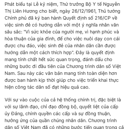
Phim VTV
Phát biểu tại Lễ kỷ niệm, Thứ trưởng Bộ Y tế Nguyễn
Giải trí
Thị Liên Hương cho biết, ngày 26/12/1961, Thủ tướng
Hậu trường
Chính phủ đã ký ban hành Quyết định số 216/CP về
Điện ảnh
Đời sống
Nhân vật
việc sinh đẻ có hướng dẫn với một ý nghĩa nhân văn
Âm nhạc
sâu sắc: "Vì sức khỏe của người mẹ, vì hạnh phúc và
Du lịch
Khán giả
hòa thuận của gia đình, để cho việc nuôi dạy con cái
Giáo dục
Sao
được chu đáo, việc sinh đẻ của nhân dân cần được
Làm đẹp
Giải sao mai
Tuyển sinh
hướng dẫn một cách thích hợp". Đây là quyết định
Công nghệ
Chất lượng cuộc sống
mang tính chất hết sức quan trọng, đánh dấu cho
Học trực tuyến
những bước đi đầu tiên của Chương trình dân số Việt
Hitech Công nghệ tương lai
Giao lưu trực tuyến
Nam. Sau này các văn bản mang tính toàn diện hơn
Sản phẩm
được ban hành kịp thời giúp cho việc triển khai thực
hiện công tác dân số đạt hiệu quả cao.
Lịch phát sóng
Thị trường
Với sự vào cuộc của cả hệ thống chính trị, đặc biệt là
Tư vấn
với sự lãnh đạo, chỉ đạo đồng bộ, quyết liệt của cấp
Chuyên mục khác
ủy Đảng, chính quyền các cấp và sự đồng thuận,
hưởng ứng của quần chúng nhân dân. Chương trình
Emagazine
Podcast
dân số Việt Nam đã có những bước tiến quan trọng cả