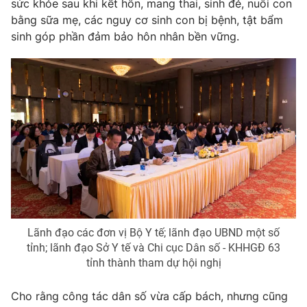
Email:
toasoan@vtv.vn
sức khỏe sau khi kết hôn, mang thai, sinh đẻ, nuôi con
bằng sữa mẹ, các nguy cơ sinh con bị bệnh, tật bẩm
Liên hệ quảng cáo:
024-7300.7108
sinh góp phần đảm bảo hôn nhân bền vững.
® Cấm sao chép dưới mọi hình thức nếu không có sự chấp
thuận bằng văn bản. Ghi rõ nguồn VTV.vn khi phát hành lại
Lãnh đạo các đơn vị Bộ Y tế; lãnh đạo UBND một số
thông tin từ website này.
tỉnh; lãnh đạo Sở Y tế và Chi cục Dân số - KHHGĐ 63
tỉnh thành tham dự hội nghị
Cho rằng công tác dân số vừa cấp bách, nhưng cũng