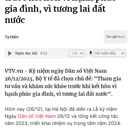
Chính trị
gia đình, vì tương lai đất
Truyền hình
Văn hóa - Giải trí
nước
Xã hội
Y tế
Đời sống
Pháp luật
Tạ Hiển
Công nghệ
Giáo dục
Y tế
Nghe đọc bài
8:02
Thế giới
VTV.vn - Kỷ niệm ngày Dân số Việt Nam
26/12/2023, Bộ Y tế đã chọn chủ đề: "Tham gia
Tin tức
tư vấn và khám sức khỏe trước khi kết hôn vì
Kinh tế
hạnh phúc gia đình, vì tương lai đất nước".
Thế giới đó đây
Tài chính
Dữ liệu và đời sống
Câu chuyện quốc tế
Hôm nay (26/12), tại Hà Nội đã diễn ra Lễ kỷ niệm
Thị trường
Ngày
Dân số Việt Nam
26/12 và tổng kết công tác
Truyền hình
Góc doanh nghiệp
năm 2023, triển khai nhiệm vụ trọng tâm năm 2024.