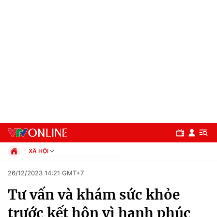
XÃ HỘI
Chính trị
26/12/2023 14:21 GMT+7
Xã hội
Tư vấn và khám sức khỏe
Pháp luật
Chuyên mục
Kinh tế
trước kết hôn vì hạnh phúc
Thể thao