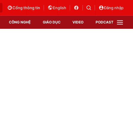
Cổng thông tin
English
Đăng nhập
CÔNG NGHỆ
GIÁO DỤC
VIDEO
PODCAST
VTV Money
VTV Thể thao
VTV Sức khoẻ
Bất động sản
Thị trường 24h
Tấm lòng Việt
Vươn mình bằng AI
VTV4
VTV8
VTV9
Lịch phát sóng
Giao lưu trực tuyến
Sự kiện