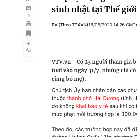
sinh nhật tại Thế giới
0
PV (Theo TTXVN)
16/08/2020 14:26 GMT
Giải trí
Đời sống
Điện ảnh
Du lịch
Âm nhạc
Làm đẹp
VTV.vn - Có 23 người tham gia bữ
Sao
Chất lượng cuộc sốn
tươi vào ngày 31/7, nhưng chỉ có
cùng bố mẹ).
Chủ tịch Ủy ban nhân dân các phư
thuộc
thành phố Hải Dương
(tỉnh 
do không
khai báo y tế
sau khi có 
mức phạt mỗi trường hợp là 300.
Theo đó, các trường hợp này đã đi 