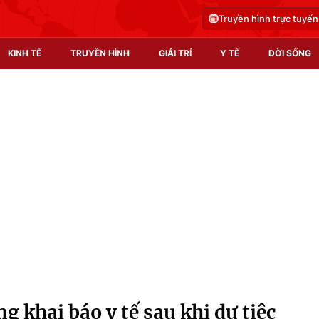
Truyền hình trực tuyến
KINH TẾ
TRUYỀN HÌNH
GIẢI TRÍ
Y TẾ
ĐỜI SỐNG
Pháp luật
Y tế
Truyền hình
Multimedia
Phim VTV
Video
Hậu trường
Shorts video
Nhân vật
Podcast
Khán giả
EMagazine
Giải sao mai
Photo
g khai báo y tế sau khi dự tiệc
Infographic