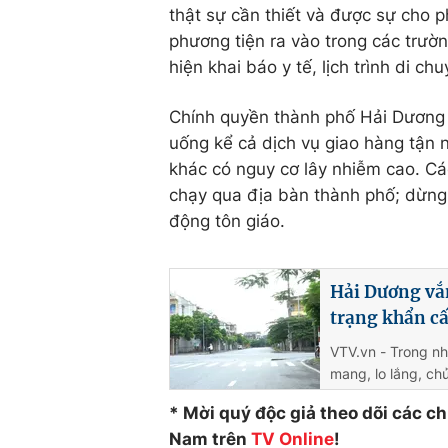
thật sự cần thiết và được sự cho 
phương tiện ra vào trong các trườ
hiện khai báo y tế, lịch trình di c
Chính quyền thành phố Hải Dương 
uống kể cả dịch vụ giao hàng tận n
khác có nguy cơ lây nhiễm cao. Cá
chạy qua địa bàn thành phố; dừng 
động tôn giáo.
Hải Dương vắn
trạng khẩn c
VTV.vn - Trong n
mang, lo lắng, c
* Mời quý độc giả theo dõi các c
Nam trên
TV Online
!