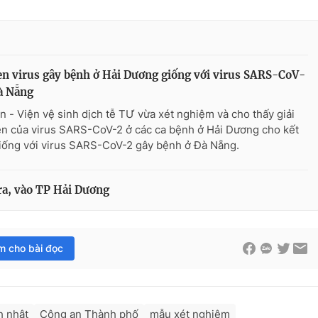
n virus gây bệnh ở Hải Dương giống với virus SARS-CoV-
à Nẵng
n - Viện vệ sinh dịch tễ TƯ vừa xét nghiệm và cho thấy giải
n của virus SARS-CoV-2 ở các ca bệnh ở Hải Dương cho kết
iống với virus SARS-CoV-2 gây bệnh ở Đà Nẵng.
ra, vào TP Hải Dương
im cho bài đọc
h nhật
Công an Thành phố
mẫu xét nghiệm