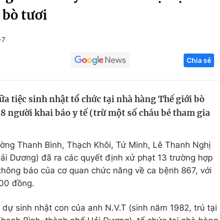
 bò tươi
Góc ảnh
+7
Giáo dục
Công nghệ
Chia sẻ
Tuyển sinh
Hitech Công ng
Học trực tuyến
Sản phẩm
a tiệc sinh nhật tổ chức tại nhà hàng Thế giới bò
g
Thị trường
 8 người khai báo y tế (trừ một số cháu bé tham gia
Tư vấn
ờng Thanh Bình, Thạch Khôi, Tứ Minh, Lê Thanh Nghị
Hải Dương) đã ra các quyết định xử phạt 13 trường hợp
thông báo của cơ quan chức năng về ca bệnh 867, với
000 đồng.
dự sinh nhật con của anh N.V.T (sinh năm 1982, trú tại