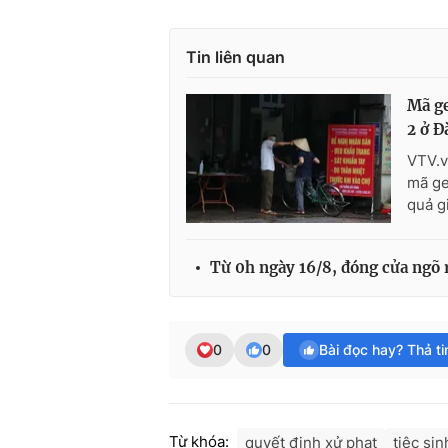
Tin liên quan
Mã ge
2 ở Đ
VTV.v
mã ge
quả g
Từ 0h ngày 16/8, đóng cửa ngõ 
0
0
Bài đọc hay? Thả t
Từ khóa:
quyết định xử phạt
tiệc sin