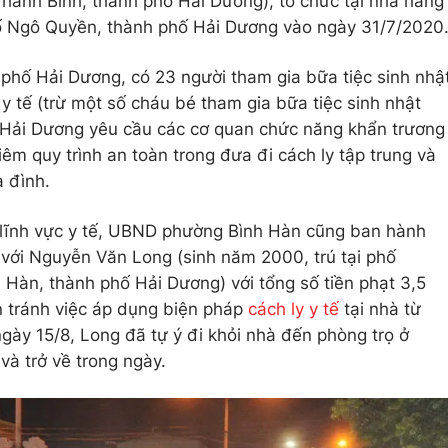
anh Bình, thành phố Hải Dương), tổ chức tại nhà hàng
 phố Ngô Quyền, thành phố Hải Dương vào ngày 31/7/2020
phố Hải Dương, có 23 người tham gia bữa tiệc sinh nhậ
y tế (trừ một số cháu bé tham gia bữa tiệc sinh nhật
 Hải Dương yêu cầu các cơ quan chức năng khẩn trương
êm quy trình an toàn trong đưa đi cách ly tập trung và
a đình.
g lĩnh vực y tế, UBND phường Bình Hàn cũng ban hành
 với Nguyễn Văn Long (sinh năm 2000, trú tại phố
àn, thành phố Hải Dương) với tổng số tiền phạt 3,5
ốn tránh việc áp dụng biện pháp
cách ly y tế
tại nhà từ
gày 15/8, Long đã tự ý đi khỏi nhà đến phòng trọ ở
và trở về trong ngày.