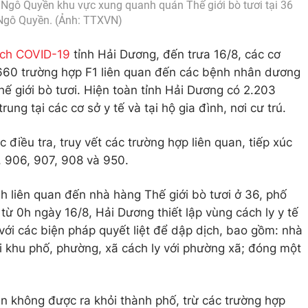
 Ngô Quyền khu vực xung quanh quán Thế giới bò tươi tại 36
Ngô Quyền. (Ảnh: TTXVN)
ịch COVID-19
tỉnh Hải Dương, đến trưa 16/8, các cơ
660 trường hợp F1 liên quan đến các bệnh nhân dương
ế giới bò tươi. Hiện toàn tỉnh Hải Dương có 2.203
ung tại các cơ sở y tế và tại hộ gia đình, nơi cư trú.
 điều tra, truy vết các trường hợp liên quan, tiếp xúc
, 906, 907, 908 và 950.
h liên quan đến nhà hàng Thế giới bò tươi ở 36, phố
ừ 0h ngày 16/8, Hải Dương thiết lập vùng cách ly y tế
ới các biện pháp quyết liệt để dập dịch, bao gồm: nhà
ới khu phố, phường, xã cách ly với phường xã; đóng một
n không được ra khỏi thành phố, trừ các trường hợp