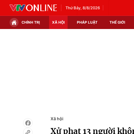
Thứ Bảy, 8/8/2026
CHÍNH TRỊ
XÃ HỘI
PHÁP LUẬT
THẾ GIỚI
Chính trị
Xã hội
Thế giới
Kinh tế
Tin tức
Tài chính
Thế giới đó đây
Thị trường
Câu chuyện quốc tế
Góc doanh nghiệp
Dữ liệu và đời sống
Xã hội
Xử phạt 13 người khôn