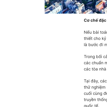
Cơ chế đặc 
Nếu bài toá
thiết cho kỷ
là bước đi m
Trong bối c
các chuẩn m
các tòa nhà
Tại đây, cá
thử nghiệm 
cuối cùng đ
truyền thốn
quốc tế.