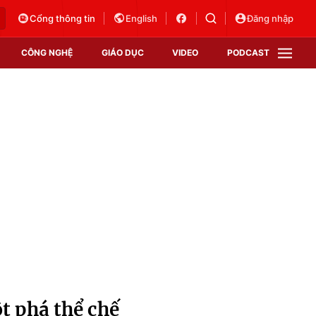
Cổng thông tin
English
Đăng nhập
CÔNG NGHỆ
GIÁO DỤC
VIDEO
PODCAST
VTV Money
VTV Thể thao
VTV Sức khoẻ
Bất động sản
Thị trường 24h
Tấm lòng Việt
Vươn mình bằng AI
VTV4
VTV8
VTV9
Lịch phát sóng
Giao lưu trực tuyến
t phá thể chế
Sự kiện