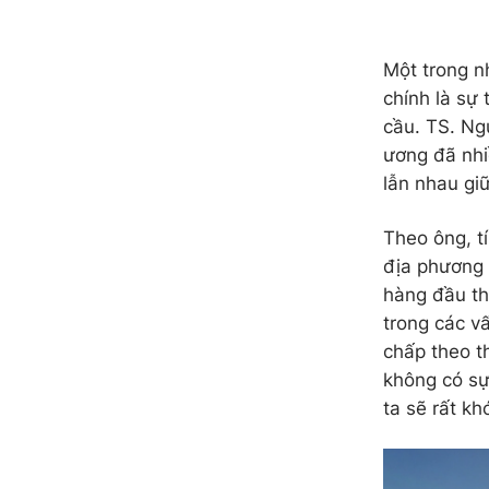
Một trong n
chính là sự
cầu. TS. Ng
ương đã nhi
lẫn nhau gi
Theo ông, tí
địa phương 
hàng đầu thế
trong các v
chấp theo t
không có sự
ta sẽ rất k