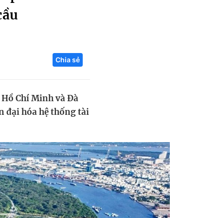
cầu
Liên hệ toà soạn
Chia sẻ
hệ tương lai
. Hồ Chí Minh và Đà
 đại hóa hệ thống tài