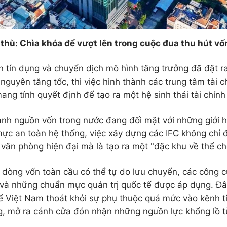
thù: Chìa khóa để vượt lên trong cuộc đua thu hút vố
n tín dụng và chuyển dịch mô hình tăng trưởng đã đặt r
 nguyên tăng tốc, thì việc hình thành các trung tâm tài c
ang tính quyết định để tạo ra một hệ sinh thái tài chín
ảnh nguồn vốn trong nước đang đối mặt với những giới 
ực an toàn hệ thống, việc xây dựng các IFC không chỉ 
 văn phòng hiện đại mà là tạo ra một "đặc khu về thể c
c dòng vốn toàn cầu có thể tự do lưu chuyển, các công c
và những chuẩn mực quản trị quốc tế được áp dụng. Đâ
ể Việt Nam thoát khỏi sự phụ thuộc quá mức vào kênh 
g, mở ra cánh cửa đón nhận những nguồn lực khổng lồ từ 