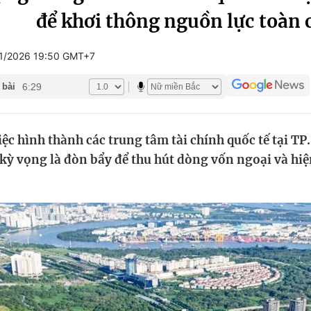
để khơi thông nguồn lực toàn 
Góc ảnh
1/2026 19:50 GMT+7
Giáo dục
Công nghệ
6:29
 bài
Tuyển sinh
Hitech Công ng
Học trực tuyến
Sản phẩm
ệc hình thành các trung tâm tài chính quốc tế tại TP
g
Thị trường
ỳ vọng là đòn bẩy để thu hút dòng vốn ngoại và hiện
Tư vấn