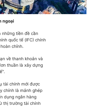
n ngoại
a những tiền đề cần
hính quốc tế (IFC) chính
h hoàn chỉnh.
hạn về thanh khoản và
đơn thuần là xây dựng
hế".
ụ tài chính mới được
y chính là mảnh ghép
tín dụng ngân hàng
thị trường tài chính