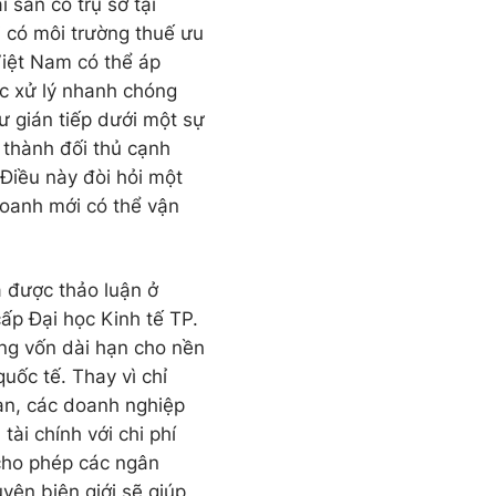
 sản có trụ sở tại
i có môi trường thuế ưu
 Việt Nam có thể áp
ợc xử lý nhanh chóng
ư gián tiếp dưới một sự
 thành đối thủ cạnh
 Điều này đòi hỏi một
doanh mới có thể vận
ã được thảo luận ở
ấp Đại học Kinh tế TP.
ứng vốn dài hạn cho nền
uốc tế. Thay vì chỉ
ạn, các doanh nghiệp
ài chính với chi phí
 cho phép các ngân
yên biên giới sẽ giúp