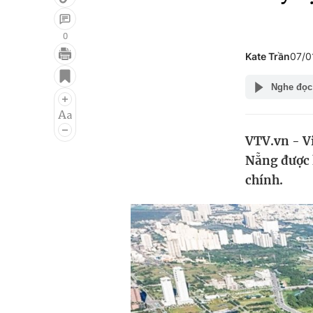
0
Kate Trần
07/0
Giải trí
Đời sống
Nghe đọc
Điện ảnh
Du lịch
Âm nhạc
Làm đẹp
VTV.vn - Vi
Sao
Chất lượng cuộc sốn
Nẵng được k
chính.