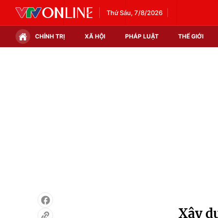
Thứ Sáu, 7/8/2026
CHÍNH TRỊ
XÃ HỘI
PHÁP LUẬT
THẾ GIỚI
Chính trị
Xã hội
Thế giới
Kinh tế
Tin tức
Tài chính
Thế giới đó đây
Thị trường
Câu chuyện quốc tế
Góc doanh nghiệp
Dữ liệu và đời sống
Xây dự