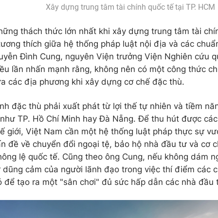
Xây dựng trung tâm tài chính quốc tế tại TP. HCM
hững thách thức lớn nhất khi xây dựng trung tâm tài chí
 tương thích giữa hệ thống pháp luật nội địa và các chuẩ
uyễn Đình Cung, nguyên Viện trưởng Viện Nghiên cứu qu
ều lần nhấn mạnh rằng, không nên có một công thức c
ữa các địa phương khi xây dựng cơ chế đặc thù.
nh đặc thù phải xuất phát từ lợi thế tự nhiên và tiềm nă
như TP. Hồ Chí Minh hay Đà Nẵng. Để thu hút được các 
 giới, Việt Nam cần một hệ thống luật pháp thực sự vượt
ấn đề về chuyển đổi ngoại tệ, bảo hộ nhà đầu tư và cơ c
hông lệ quốc tế. Cũng theo ông Cung, nếu không dám ng
 dũng cảm của người lãnh đạo trong việc thí điểm các 
hó để tạo ra một "sân chơi" đủ sức hấp dẫn các nhà đầu 