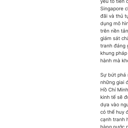
yếu tố tiên 
Singapore c
đãi và thủ t
dụng mô hìn
trên nền tả
giám sát ch
tranh đáng 
khung pháp 
hành mà khô
Sự bứt phá 
những giai 
Hồ Chí Minh
kinh tế sẽ 
dựa vào ngu
có thể huy 
cạnh tranh 
hàng nước n