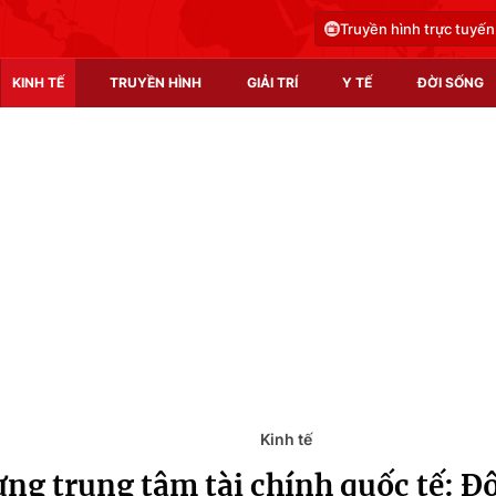
Truyền hình trực tuyến
KINH TẾ
TRUYỀN HÌNH
GIẢI TRÍ
Y TẾ
ĐỜI SỐNG
Pháp luật
Y tế
Truyền hình
Multimedia
Phim VTV
Video
Hậu trường
Shorts video
Nhân vật
Podcast
Khán giả
EMagazine
Giải sao mai
Photo
Kinh tế
ng trung tâm tài chính quốc tế: Độ
Infographic