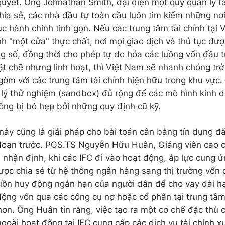
quyết. Ông Johnathan Smith, đại diện một quỹ quản lý tài
hia sẻ, các nhà đầu tư toàn cầu luôn tìm kiếm những nơ
ục hành chính tinh gọn. Nếu các trung tâm tài chính tại
h "một cửa" thực chất, nơi mọi giao dịch và thủ tục đư
ng số, đồng thời cho phép tự do hóa các luồng vốn đầu t
ặt chẽ nhưng linh hoạt, thì Việt Nam sẽ nhanh chóng trở
gờm với các trung tâm tài chính hiện hữu trong khu vực.
lý thử nghiệm (sandbox) đủ rộng để các mô hình kinh 
ng bị bó hẹp bởi những quy định cũ kỹ.
này cũng là giải pháp cho bài toán cân bằng tín dụng đ
đoạn trước. PGS.TS Nguyễn Hữu Huân, Giảng viên cao c
 nhận định, khi các IFC đi vào hoạt động, áp lực cung 
được chia sẻ từ hệ thống ngân hàng sang thị trường vốn q
ồn huy động ngắn hạn của người dân để cho vay dài h
động vốn qua các công cụ nợ hoặc cổ phần tại trung tâm t
hơn. Ông Huân tin rằng, việc tạo ra một cơ chế đặc thù
goài hoạt động tại IFC cung cấp các dịch vụ tài chính xu