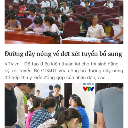
Đường dây nóng về đợt xét tuyển bổ sung
VTV.vn - Để tạo điều kiện thuận lợi cho thí sinh đăng
ký xét tuyển, Bộ GD&ĐT vừa công bố đường dây nóng
để tiếp thu ý kiến đóng góp của nhân dân, các...