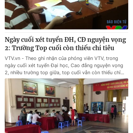
Giao lưu trực tuyến
Sản phẩm
Lịch phát sóng
Thị trường
Tư vấn
Ngày cuối xét tuyển ĐH, CĐ nguyện vọng
Chuyên mục khác
2: Trường Top cuối còn thiếu chỉ tiêu
Emagazine
Podcast
VTV.vn - Theo ghi nhận của phóng viên VTV, trong
ngày cuối xét tuyển Đại học, Cao đẳng nguyện vọng
Photo
Infographic
2, nhiều trường top giữa, top cuối vẫn còn thiếu chỉ...
Video
Shorts video
VTV Money
VTV Thể thao
VTV Sức khoẻ
Bất động sản