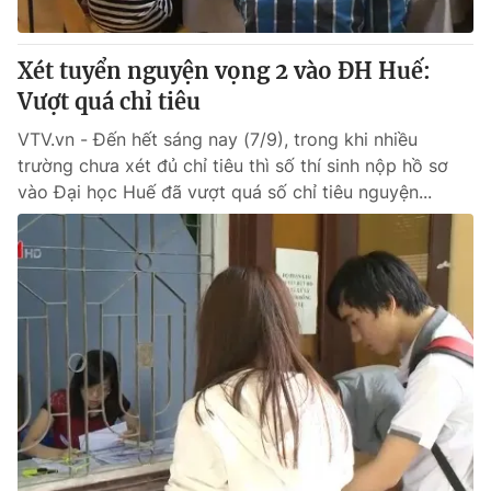
® Cấm sao chép dưới mọi hình thức nếu không có sự chấp
Xét tuyển nguyện vọng 2 vào ĐH Huế:
thuận bằng văn bản. Ghi rõ nguồn VTV.vn khi phát hành lại
Vượt quá chỉ tiêu
thông tin từ website này.
VTV.vn - Đến hết sáng nay (7/9), trong khi nhiều
trường chưa xét đủ chỉ tiêu thì số thí sinh nộp hồ sơ
vào Đại học Huế đã vượt quá số chỉ tiêu nguyện...