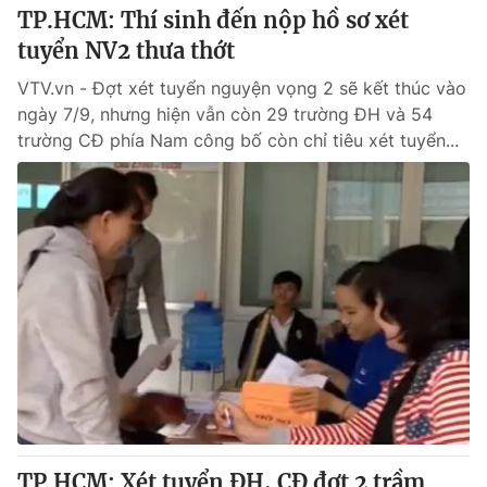
TP.HCM: Thí sinh đến nộp hồ sơ xét
tuyển NV2 thưa thớt
VTV.vn - Đợt xét tuyển nguyện vọng 2 sẽ kết thúc vào
ngày 7/9, nhưng hiện vẫn còn 29 trường ĐH và 54
trường CĐ phía Nam công bố còn chỉ tiêu xét tuyển...
TP.HCM: Xét tuyển ĐH, CĐ đợt 2 trầm