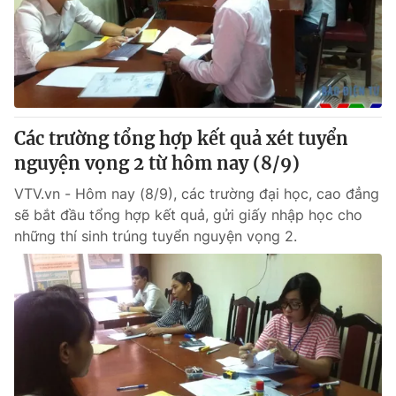
Tin tức
Kinh tế
Thế giới đó đây
Tài chính
Dữ liệu và đời sống
Câu chuyện quốc tế
Thị trường
Các trường tổng hợp kết quả xét tuyển
Truyền hình
Góc doanh nghiệp
nguyện vọng 2 từ hôm nay (8/9)
Phim VTV
Giải trí
VTV.vn - Hôm nay (8/9), các trường đại học, cao đẳng
Hậu trường
sẽ bắt đầu tổng hợp kết quả, gửi giấy nhập học cho
Điện ảnh
những thí sinh trúng tuyển nguyện vọng 2.
Đời sống
Nhân vật
Âm nhạc
Du lịch
Khán giả
Giáo dục
Sao
Làm đẹp
Giải sao mai
Tuyển sinh
Công nghệ
Chất lượng cuộc sống
Học trực tuyến
Hitech Công nghệ tương lai