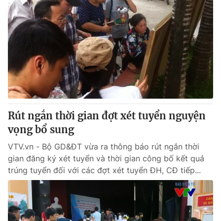
Rút ngắn thời gian đợt xét tuyển nguyện
vọng bổ sung
VTV.vn - Bộ GD&ĐT vừa ra thông báo rút ngắn thời
gian đăng ký xét tuyển và thời gian công bố kết quả
trúng tuyển đối với các đợt xét tuyển ĐH, CĐ tiếp...