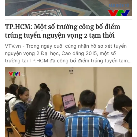
Giấy phép hoạt động báo in và báo điện tử số 483/GP-BTTTT
cấp ngày 29/12/2023
Tổng Biên tập:
Vũ Thanh Thủy
TP.HCM: Một số trường công bố điểm
Phó Tổng Biên tập:
Nguyễn Thị Mỹ Hạnh, Phạm Quốc Thắng,
trúng tuyển nguyện vọng 2 tạm thời
Nguyễn Trọng Ninh
Tổng đài VTV:
024.38 355 931 - 024.38 355 932
VTV.vn - Trong ngày cuối cùng nhận hồ sơ xét tuyển
Ðiện thoại Thời báo VTV:
024.66 897 897
nguyện vọng 2 Đại học, Cao đẳng 2015, một số
Email:
toasoan@vtv.vn
trường tại TP.HCM đã công bố điểm trúng tuyển tạm...
Liên hệ quảng cáo:
024-7300.7108