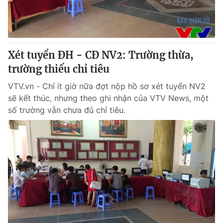
Thị trường 24h
Tấm lòng Việt
VTV4
Vươn mình bằng AI
Xét tuyển ĐH - CĐ NV2: Trường thừa,
VTV9
VTV8
trường thiếu chỉ tiêu
VTV.vn - Chỉ ít giờ nữa đợt nộp hồ sơ xét tuyển NV2
Liên hệ tòa soạn
English
sẽ kết thúc, nhưng theo ghi nhận của VTV News, một
số trường vẫn chưa đủ chỉ tiêu.
THỜI BÁO VTV
Theo dõi báo trên
Cơ quan chủ quản:
Đài Truyền hình Việt Nam
Cơ quan báo chí:
Thời báo VTV