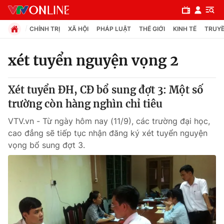
CHÍNH TRỊ
XÃ HỘI
PHÁP LUẬT
THẾ GIỚI
KINH TẾ
TRUYỀ
xét tuyển nguyện vọng 2
Chuyên mục
Xét tuyển ĐH, CĐ bổ sung đợt 3: Một số
Chính trị
trường còn hàng nghìn chỉ tiêu
VTV.vn - Từ ngày hôm nay (11/9), các trường đại học,
Xã hội
cao đẳng sẽ tiếp tục nhận đăng ký xét tuyển nguyện
vọng bổ sung đợt 3.
Pháp luật
Y tế
Thế giới