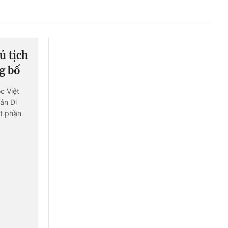
Liên hệ toà soạn
ủ tịch
hệ tương lai
g bố
c Việt
ản Di
t phần
n quân.