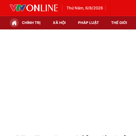
Thứ Năm, 6/8/2026
CHÍNH TRỊ
XÃ HỘI
PHÁP LUẬT
THẾ GIỚI
Chính trị
Xã hội
Thế giới
Kinh tế
Tin tức
Tài chính
Thế giới đó đây
Thị trường
Câu chuyện quốc tế
Góc doanh nghiệp
Dữ liệu và đời sống