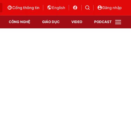
Cổng thông tin
English
Đăng nhập
CÔNG NGHỆ
GIÁO DỤC
VIDEO
PODCAST
VTV Money
VTV Thể thao
VTV Sức khoẻ
Bất động sản
Thị trường 24h
Tấm lòng Việt
Vươn mình bằng AI
VTV4
VTV8
VTV9
Lịch phát sóng
Giao lưu trực tuyến
Sự kiện