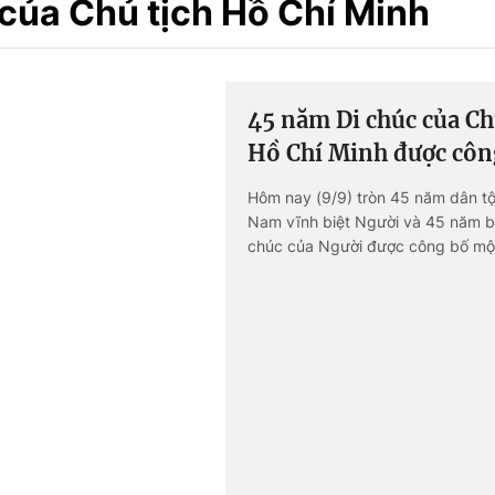
 của Chủ tịch Hồ Chí Minh
Góc ảnh
Giáo dục
Công nghệ
45 năm Di chúc của Ch
Tuyển sinh
Hitech Công ng
Hồ Chí Minh được côn
Học trực tuyến
Sản phẩm
Hôm nay (9/9) tròn 45 năm dân tộ
Nam vĩnh biệt Người và 45 năm b
g
Thị trường
chúc của Người được công bố mộ
trước toàn Đảng, toàn dân và toà
Tư vấn