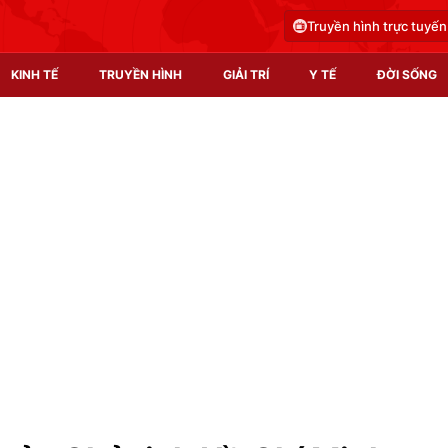
Truyền hình trực tuyến
KINH TẾ
TRUYỀN HÌNH
GIẢI TRÍ
Y TẾ
ĐỜI SỐNG
Pháp luật
Y tế
Truyền hình
Multimedia
Phim VTV
Video
Hậu trường
Shorts video
Nhân vật
Podcast
Khán giả
EMagazine
Giải sao mai
Photo
Infographic