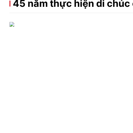
45 năm thực hiện di chúc
Giải trí
Đời sống
Điện ảnh
Du lịch
Âm nhạc
Làm đẹp
Sao
Chất lượng cuộc sốn