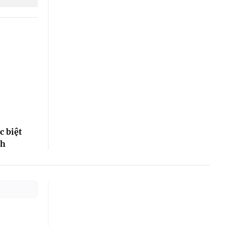
c biệt
nh