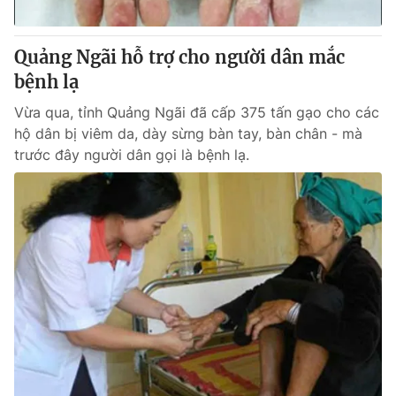
® Cấm sao chép dưới mọi hình thức nếu không có sự chấp
Quảng Ngãi hỗ trợ cho người dân mắc
thuận bằng văn bản. Ghi rõ nguồn VTV.vn khi phát hành lại
bệnh lạ
thông tin từ website này.
Vừa qua, tỉnh Quảng Ngãi đã cấp 375 tấn gạo cho các
hộ dân bị viêm da, dày sừng bàn tay, bàn chân - mà
trước đây người dân gọi là bệnh lạ.