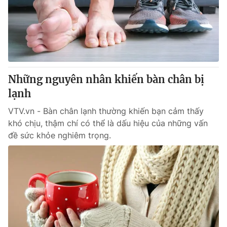
Tin tức
Kinh tế
Thế giới đó đây
Tài chính
Dữ liệu và đời sống
Câu chuyện quốc tế
Thị trường
Những nguyên nhân khiến bàn chân bị
Truyền hình
Góc doanh nghiệp
lạnh
Phim VTV
Giải trí
VTV.vn - Bàn chân lạnh thường khiến bạn cảm thấy
Hậu trường
khó chịu, thậm chí có thể là dấu hiệu của những vấn
Điện ảnh
đề sức khỏe nghiêm trọng.
Đời sống
Nhân vật
Âm nhạc
Du lịch
Khán giả
Giáo dục
Sao
Làm đẹp
Giải sao mai
Tuyển sinh
Công nghệ
Chất lượng cuộc sống
Học trực tuyến
Hitech Công nghệ tương lai