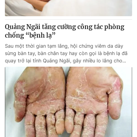
Giấy phép hoạt động báo in và báo điện tử số 483/GP-BTTTT
cấp ngày 29/12/2023
Tổng Biên tập:
Vũ Thanh Thủy
Quảng Ngãi tăng cường công tác phòng
Phó Tổng Biên tập:
Nguyễn Thị Mỹ Hạnh, Phạm Quốc Thắng,
chống “bệnh lạ”
Nguyễn Trọng Ninh
Tổng đài VTV:
024.38 355 931 - 024.38 355 932
Sau một thời gian tạm lắng, hội chứng viêm da dày
Ðiện thoại Thời báo VTV:
024.66 897 897
sừng bàn tay, bàn chân tay hay còn gọi là bệnh lạ đã
Email:
toasoan@vtv.vn
quay trở lại tỉnh Quảng Ngãi, gây nhiều lo lắng cho...
Liên hệ quảng cáo:
024-7300.7108