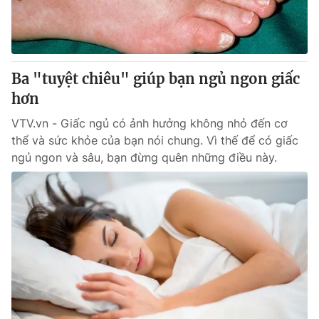
Thị trường 24h
Tấm lòng Việt
VTV4
Vươn mình bằng AI
Ba "tuyệt chiêu" giúp bạn ngủ ngon giấc
VTV9
VTV8
hơn
VTV.vn - Giấc ngủ có ảnh hưởng không nhỏ đến cơ
Liên hệ tòa soạn
English
thể và sức khỏe của bạn nói chung. Vì thế để có giấc
ngủ ngon và sâu, bạn đừng quên những điều này.
THỜI BÁO VTV
Theo dõi báo trên
Cơ quan chủ quản:
Đài Truyền hình Việt Nam
Cơ quan báo chí:
Thời báo VTV