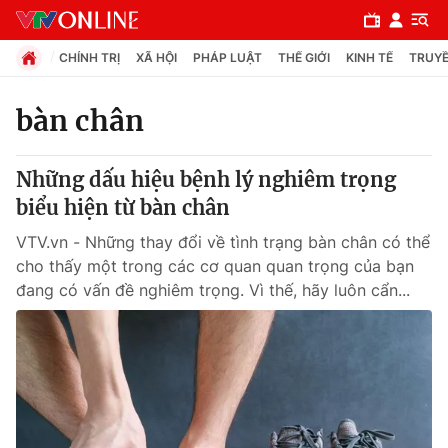
CHÍNH TRỊ
XÃ HỘI
PHÁP LUẬT
THẾ GIỚI
KINH TẾ
TRUYỀ
bàn chân
Chuyên mục
Những dấu hiệu bệnh lý nghiêm trọng
Chính trị
biểu hiện từ bàn chân
VTV.vn - Những thay đổi về tình trạng bàn chân có thể
Xã hội
cho thấy một trong các cơ quan quan trọng của bạn
đang có vấn đề nghiêm trọng. Vì thế, hãy luôn cẩn...
Pháp luật
Y tế
Thế giới