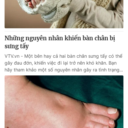
Giao lưu trực tuyến
Sản phẩm
Lịch phát sóng
Thị trường
Tư vấn
Những nguyên nhân khiến bàn chân bị
Chuyên mục khác
sưng tấy
Emagazine
Podcast
VTV.vn - Một bên hay cả hai bàn chân sưng tấy có thể
gây đau đớn, khiến việc đi lại trở nên khó khăn. Bạn
Photo
Infographic
hãy tham khảo một số nguyên nhân gây ra tình trạng...
Video
Shorts video
VTV Money
VTV Thể thao
VTV Sức khoẻ
Bất động sản