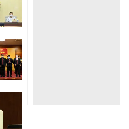
Liên hệ toà soạn
hệ tương lai