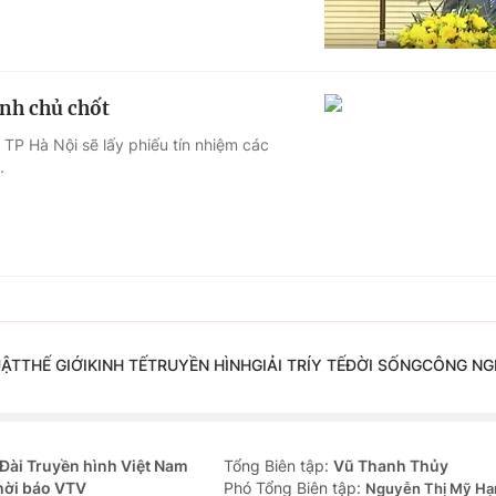
nh chủ chốt
TP Hà Nội sẽ lấy phiếu tín nhiệm các
.
UẬT
THẾ GIỚI
KINH TẾ
TRUYỀN HÌNH
GIẢI TRÍ
Y TẾ
ĐỜI SỐNG
CÔNG NG
Đài Truyền hình Việt Nam
Tổng Biên tập:
Vũ Thanh Thủy
hời báo VTV
Phó Tổng Biên tập:
Nguyễn Thị Mỹ Hạ