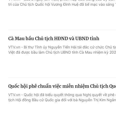
trì của Chủ tịch Quốc hội Vương Đình Huệ đã bế mạc vào sáng 
Giải trí
Đời sống
Điện ảnh
Du lịch
Cà Mau bầu Chủ tịch HĐND và UBND tỉnh
Âm nhạc
Làm đẹp
VTV.vn - Bí thư Tỉnh ủy Nguyễn Tiến Hải tái đắc cử chức Chủ
Việt đã được bầu làm Chủ tịch UBND tỉnh Cà Mau nhiệm kỳ 202
Sao
Chất lượng cuộc sốn
Quốc hội phê chuẩn việc miễn nhiệm Chủ tịch Q
VTV.vn - Quốc hội đã biểu quyết thông qua Nghị quyết về phê 
tịch Hội đồng Bầu cử Quốc gia đối với bà Nguyễn Thị Kim Ngân 