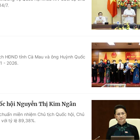
14/7.
Góc ảnh
Giáo dục
Công nghệ
Tuyển sinh
Hitech Công ng
Học trực tuyến
Sản phẩm
 tịch HĐND tỉnh Cà Mau và ông Huỳnh Quốc
1 - 2026.
g
Thị trường
Tư vấn
uốc hội Nguyễn Thị Kim Ngân
chuẩn miễn nhiệm Chủ tịch Quốc hội, Chủ
với tỷ lệ 89,38%.