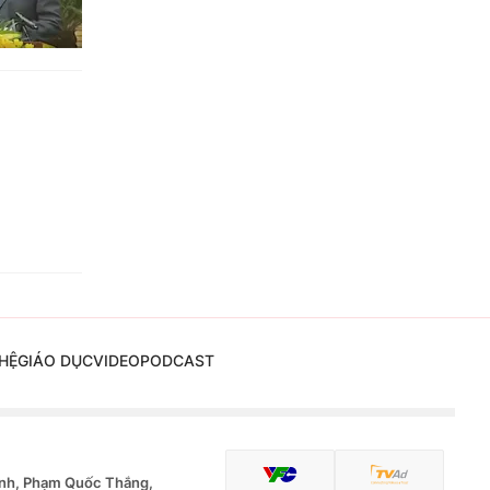
HỆ
GIÁO DỤC
VIDEO
PODCAST
nh, Phạm Quốc Thắng,