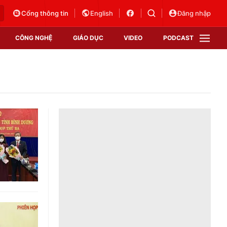
Cổng thông tin
English
Đăng nhập
CÔNG NGHỆ
GIÁO DỤC
VIDEO
PODCAST
VTV Money
VTV Thể thao
VTV Sức khoẻ
Bất động sản
Thị trường 24h
Tấm lòng Việt
Vươn mình bằng AI
VTV4
VTV8
VTV9
Lịch phát sóng
Giao lưu trực tuyến
Sự kiện