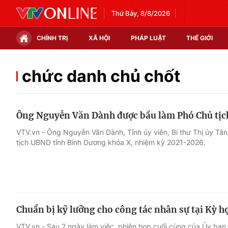
Thứ Bảy, 8/8/2026
CHÍNH TRỊ
XÃ HỘI
PHÁP LUẬT
THẾ GIỚI
Chính trị
Xã hội
chức danh chủ chốt
Thế giới
Kinh tế
Ông Nguyễn Văn Dành được bầu làm Phó Chủ tị
Tin tức
Tài chính
VTV.vn - Ông Nguyễn Văn Dành, Tỉnh ủy viên, Bí thư Thị ủy T
tịch UBND tỉnh Bình Dương khóa X, nhiệm kỳ 2021-2026.
Thế giới đó đây
Thị trường
Câu chuyện quốc tế
Góc doanh nghiệp
Dữ liệu và đời sống
Chuẩn bị kỹ lưỡng cho công tác nhân sự tại Kỳ h
VTV.vn - Sau 2 ngày làm việc, phiên họp cuối cùng của Ủy ban