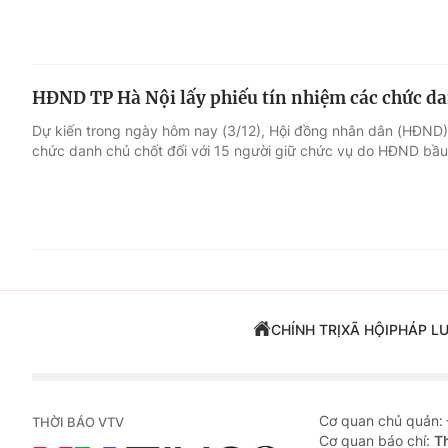
HĐND TP Hà Nội lấy phiếu tín nhiệm các chức da
Dự kiến trong ngày hôm nay (3/12), Hội đồng nhân dân (HĐND) 
chức danh chủ chốt đối với 15 người giữ chức vụ do HĐND bầu
CHÍNH TRỊ
XÃ HỘI
PHÁP L
Cơ quan chủ quản:
THỜI BÁO VTV
Cơ quan báo chí:
T