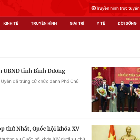
Truyền hình trực tuyến
KINH TẾ
TRUYỀN HÌNH
GIẢI TRÍ
Y TẾ
ĐỜI SỐNG
Pháp luật
Y tế
Truyền hình
Multimedia
ch UBND tỉnh Bình Dương
Phim VTV
Video
ân Uyên đã trúng cử chức danh Phó Chủ
Hậu trường
Shorts video
Nhân vật
Podcast
Khán giả
EMagazine
Giải sao mai
Photo
ọp thứ Nhất, Quốc hội khóa XV
Infographic
 thường vụ Quốc hội khóa XIV dưới sự chủ