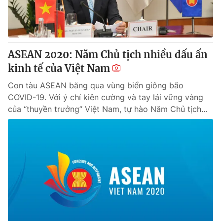
Thị trường 24h
Tấm lòng Việt
VTV4
Vươn mình bằng AI
ASEAN 2020: Năm Chủ tịch nhiều dấu ấn
VTV9
VTV8
kinh tế của Việt Nam
Con tàu ASEAN băng qua vùng biển giông bão
Liên hệ tòa soạn
English
COVID-19. Với ý chí kiên cường và tay lái vững vàng
của “thuyền trưởng” Việt Nam, tự hào Năm Chủ tịch...
THỜI BÁO VTV
Theo dõi báo trên
Cơ quan chủ quản:
Đài Truyền hình Việt Nam
Cơ quan báo chí:
Thời báo VTV