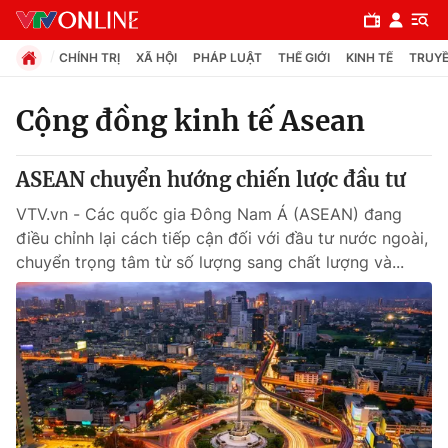
CHÍNH TRỊ
XÃ HỘI
PHÁP LUẬT
THẾ GIỚI
KINH TẾ
TRUYỀ
Cộng đồng kinh tế Asean
Chuyên mục
ASEAN chuyển hướng chiến lược đầu tư
Chính trị
VTV.vn - Các quốc gia Đông Nam Á (ASEAN) đang
điều chỉnh lại cách tiếp cận đối với đầu tư nước ngoài,
Xã hội
chuyển trọng tâm từ số lượng sang chất lượng và...
Pháp luật
Y tế
Thế giới