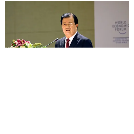
Tin mới
Video
Live
Emagazine
Trang chủ
Tăng trưởng kinh tế Việt Nam sẽ ổn định
VTV.vn -Ngày 12/4, Ngân hàng Thế giới (WB) công bố
Báo cáo cập nhật tình hình kinh tế khu vực Đông Á -
Thái Bình Dương qua truyền hình có kết nối với Ngân...