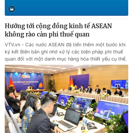
Giấy phép hoạt động báo in và báo điện tử số 483/GP-BTTTT
cấp ngày 29/12/2023
Tổng Biên tập:
Vũ Thanh Thủy
Hướng tới cộng đồng kinh tế ASEAN
Phó Tổng Biên tập:
Nguyễn Thị Mỹ Hạnh, Phạm Quốc Thắng,
không rào cản phi thuế quan
Nguyễn Trọng Ninh
Tổng đài VTV:
024.38 355 931 - 024.38 355 932
VTV.vn - Các nước ASEAN đã tiến thêm một bước khi
Ðiện thoại Thời báo VTV:
024.66 897 897
ký kết Biên bản ghi nhớ xử lý các biện pháp phi thuế
Email:
toasoan@vtv.vn
quan đối với một danh mục hàng hóa thiết yếu cụ thể.
Liên hệ quảng cáo:
024-7300.7108