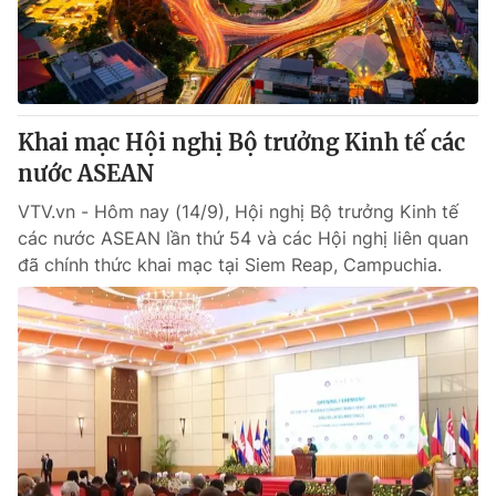
Tin tức
Kinh tế
Thế giới đó đây
Tài chính
Dữ liệu và đời sống
Câu chuyện quốc tế
Thị trường
Khai mạc Hội nghị Bộ trưởng Kinh tế các
nước ASEAN
Truyền hình
Góc doanh nghiệp
VTV.vn - Hôm nay (14/9), Hội nghị Bộ trưởng Kinh tế
Phim VTV
Giải trí
các nước ASEAN lần thứ 54 và các Hội nghị liên quan
Hậu trường
đã chính thức khai mạc tại Siem Reap, Campuchia.
Điện ảnh
Đời sống
Nhân vật
Âm nhạc
Du lịch
Khán giả
Giáo dục
Sao
Làm đẹp
Giải sao mai
Tuyển sinh
Công nghệ
Chất lượng cuộc sống
Học trực tuyến
Hitech Công nghệ tương lai