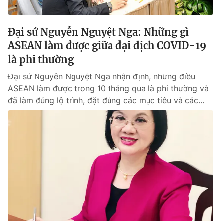
® Cấm sao chép dưới mọi hình thức nếu không có sự chấp
Đại sứ Nguyễn Nguyệt Nga: Những gì
thuận bằng văn bản. Ghi rõ nguồn VTV.vn khi phát hành lại
ASEAN làm được giữa đại dịch COVID-19
thông tin từ website này.
là phi thường
Đại sứ Nguyễn Nguyệt Nga nhận định, những điều
ASEAN làm được trong 10 tháng qua là phi thường và
đã làm đúng lộ trình, đặt đúng các mục tiêu và các...