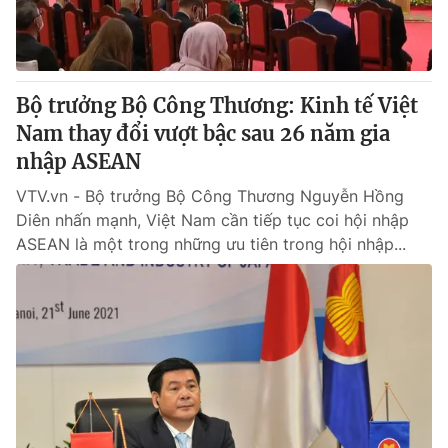
Giao lưu trực tuyến
Sản phẩm
Lịch phát sóng
Thị trường
Tư vấn
Bộ trưởng Bộ Công Thương: Kinh tế Việt
Nam thay đổi vượt bậc sau 26 năm gia
Chuyên mục khác
nhập ASEAN
Emagazine
Podcast
VTV.vn - Bộ trưởng Bộ Công Thương Nguyễn Hồng
Diên nhấn mạnh, Việt Nam cần tiếp tục coi hội nhập
Photo
Infographic
ASEAN là một trong những ưu tiên trong hội nhập...
Video
Shorts video
VTV Money
VTV Thể thao
VTV Sức khoẻ
Bất động sản