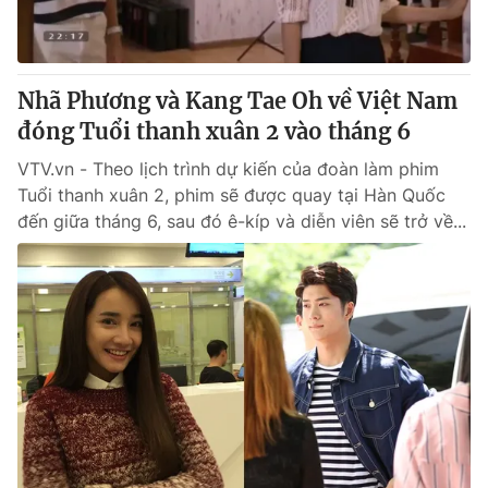
® Cấm sao chép dưới mọi hình thức nếu không có sự chấp
thuận bằng văn bản. Ghi rõ nguồn VTV.vn khi phát hành lại
Nhã Phương và Kang Tae Oh về Việt Nam
thông tin từ website này.
đóng Tuổi thanh xuân 2 vào tháng 6
VTV.vn - Theo lịch trình dự kiến của đoàn làm phim
Tuổi thanh xuân 2, phim sẽ được quay tại Hàn Quốc
đến giữa tháng 6, sau đó ê-kíp và diễn viên sẽ trở về...