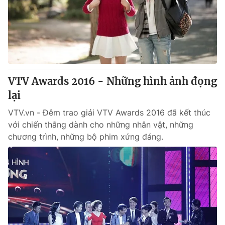
Giao lưu trực tuyến
Sản phẩm
Lịch phát sóng
Thị trường
Tư vấn
Chuyên mục khác
VTV Awards 2016 - Những hình ảnh đọng
Emagazine
Podcast
lại
VTV.vn - Đêm trao giải VTV Awards 2016 đã kết thúc
Photo
Infographic
với chiến thắng dành cho những nhân vật, những
chương trình, những bộ phim xứng đáng.
Video
Shorts video
VTV Money
VTV Thể thao
VTV Sức khoẻ
Bất động sản