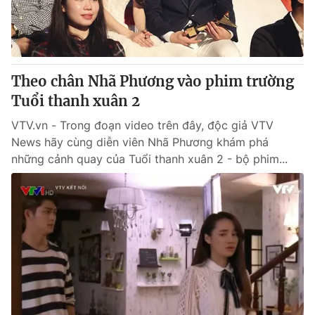
Giấy phép hoạt động báo in và báo điện tử số 483/GP-BTTTT
cấp ngày 29/12/2023
Tổng Biên tập:
Vũ Thanh Thủy
Phó Tổng Biên tập:
Nguyễn Thị Mỹ Hạnh, Phạm Quốc Thắng,
Theo chân Nhã Phương vào phim trường
Nguyễn Trọng Ninh
Tổng đài VTV:
Tuổi thanh xuân 2
024.38 355 931 - 024.38 355 932
Ðiện thoại Thời báo VTV:
024.66 897 897
VTV.vn - Trong đoạn video trên đây, độc giả VTV
Email:
toasoan@vtv.vn
News hãy cùng diễn viên Nhã Phương khám phá
Liên hệ quảng cáo:
024-7300.7108
những cảnh quay của Tuổi thanh xuân 2 - bộ phim...