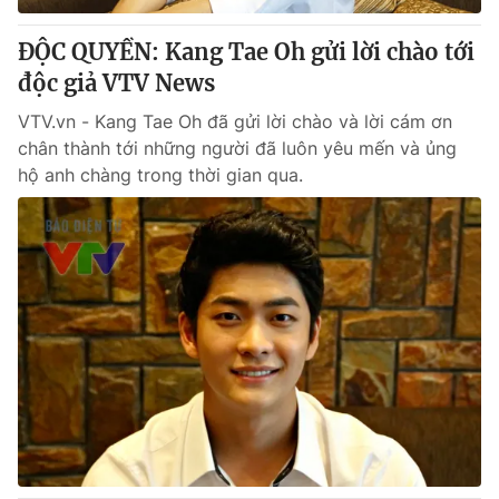
ĐỘC QUYỀN: Kang Tae Oh gửi lời chào tới
độc giả VTV News
VTV.vn - Kang Tae Oh đã gửi lời chào và lời cám ơn
chân thành tới những người đã luôn yêu mến và ủng
hộ anh chàng trong thời gian qua.