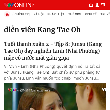
CHÍNH TRỊ
XÃ HỘI
PHÁP LUẬT
THẾ GIỚI
KINH TẾ
TRUYỀ
diễn viên Kang Tae Oh
Chuyên mục
Tuổi thanh xuân 2 - Tập 8: Junsu (Kang
Chính trị
Tae Oh) đay nghiến Linh (Nhã Phương)
mặc cô nước mắt giàn giụa
Xã hội
VTV.vn - Linh (Nhã Phương) quyết định nói ra tất cả
với Junsu (Kang Tae Oh). Bất chấp sự phũ phàng từ
Pháp luật
phía Junsu, Linh vẫn muốn "cố chấp" muốn Junsu...
Y tế
Thế giới