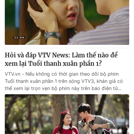
Tin tức
Kinh tế
Thế giới đó đây
Tài chính
Dữ liệu và đời sống
Câu chuyện quốc tế
Thị trường
Truyền hình
Góc doanh nghiệp
Hỏi và đáp VTV News: Làm thế nào để
Phim VTV
xem lại Tuổi thanh xuân phần 1?
Giải trí
Hậu trường
VTV.vn - Nếu không có thời gian theo dõi bộ phim
Điện ảnh
Tuổi thanh xuân phần 1 trên sóng VTV3, khán giả có
Đời sống
Nhân vật
thể xem lại trọn vẹn bộ phim này trên báo điện tử...
Âm nhạc
Du lịch
Khán giả
Giáo dục
Sao
Làm đẹp
Giải sao mai
Tuyển sinh
Công nghệ
Chất lượng cuộc sống
Học trực tuyến
Hitech Công nghệ tương lai