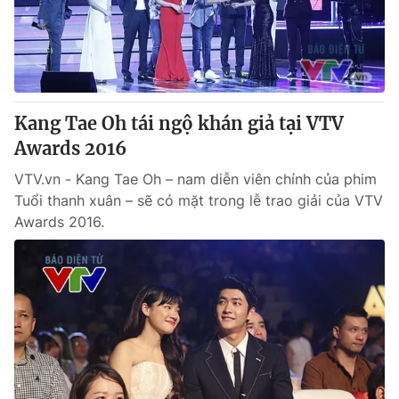
Thị trường 24h
Tấm lòng Việt
VTV4
Vươn mình bằng AI
VTV9
VTV8
Kang Tae Oh tái ngộ khán giả tại VTV
Awards 2016
Liên hệ tòa soạn
English
VTV.vn - Kang Tae Oh – nam diễn viên chính của phim
Tuổi thanh xuân – sẽ có mặt trong lễ trao giải của VTV
Awards 2016.
THỜI BÁO VTV
Theo dõi báo trên
Cơ quan chủ quản:
Đài Truyền hình Việt Nam
Cơ quan báo chí:
Thời báo VTV