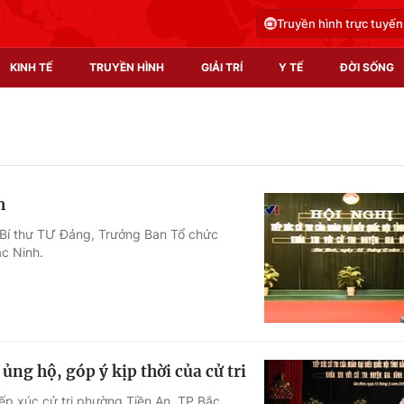
Truyền hình trực tuyến
KINH TẾ
TRUYỀN HÌNH
GIẢI TRÍ
Y TẾ
ĐỜI SỐNG
Pháp luật
Y tế
Truyền hình
Multimedia
h
Phim VTV
Video
, Bí thư TƯ Đảng, Trưởng Ban Tổ chức
ắc Ninh.
Hậu trường
Shorts video
Nhân vật
Podcast
Khán giả
EMagazine
Giải sao mai
Photo
ng hộ, góp ý kịp thời của cử tri
Infographic
ếp xúc cử tri phường Tiền An, TP Bắc