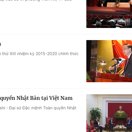
Góc ảnh
Giáo dục
Công nghệ
Tuyển sinh
Hitech Công ng
n
Học trực tuyến
Sản phẩm
ần thứ XIII nhiệm kỳ 2015-2020 chính thức
g
Thị trường
Tư vấn
 quyền Nhật Bản tại Việt Nam
oshi - Đại sứ Đặc mệnh Toàn quyền Nhật