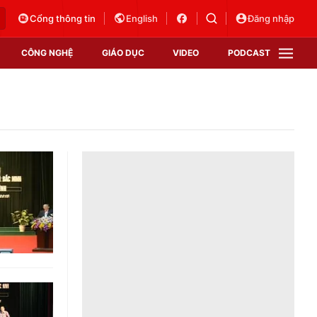
Cổng thông tin
English
Đăng nhập
CÔNG NGHỆ
GIÁO DỤC
VIDEO
PODCAST
VTV Money
VTV Thể thao
VTV Sức khoẻ
Bất động sản
Thị trường 24h
Tấm lòng Việt
Vươn mình bằng AI
VTV4
VTV8
VTV9
Lịch phát sóng
Giao lưu trực tuyến
Sự kiện