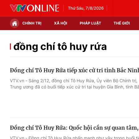
Thứ Sáu, 7/8/2026
CHÍNH TRỊ
XÃ HỘI
PHÁP LUẬT
THẾ GIỚI
Chính trị
Xã hội
đồng chí tô huy rứa
Thế giới
Kinh tế
Đồng chí Tô Huy Rứa tiếp xúc cử tri tỉnh Bắc Nin
Tin tức
Tài chính
VTV.vn - Sáng 2/12, đồng chí Tô Huy Rứa, Ủy viên Bộ Chính trị
Trung ương đã có buổi tiếp xúc cử tri tại huyện Gia Bình, tỉnh B
Thế giới đó đây
Thị trường
Câu chuyện quốc tế
Góc doanh nghiệp
Dữ liệu và đời sống
Đồng chí Tô Huy Rứa: Quốc hội cần sự quan tâm, ủ
VTV.vn - Đồng chí Tô Huy Rứa nhấn mạnh như vậy trong buổi ti