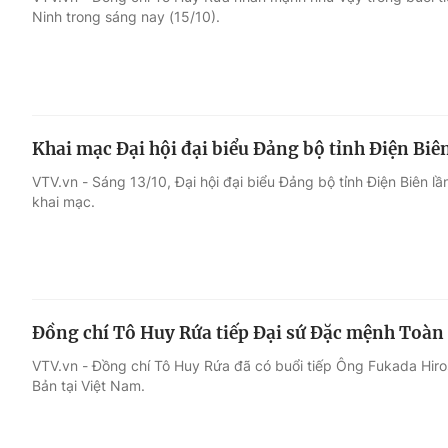
Ninh trong sáng nay (15/10).
Giải trí
Đời sống
Điện ảnh
Du lịch
Khai mạc Đại hội đại biểu Đảng bộ tỉnh Điện Biê
Âm nhạc
Làm đẹp
VTV.vn - Sáng 13/10, Đại hội đại biểu Đảng bộ tỉnh Điện Biên l
khai mạc.
Sao
Chất lượng cuộc sốn
Đồng chí Tô Huy Rứa tiếp Đại sứ Đặc mệnh Toàn
VTV.vn - Đồng chí Tô Huy Rứa đã có buổi tiếp Ông Fukada Hir
Bản tại Việt Nam.