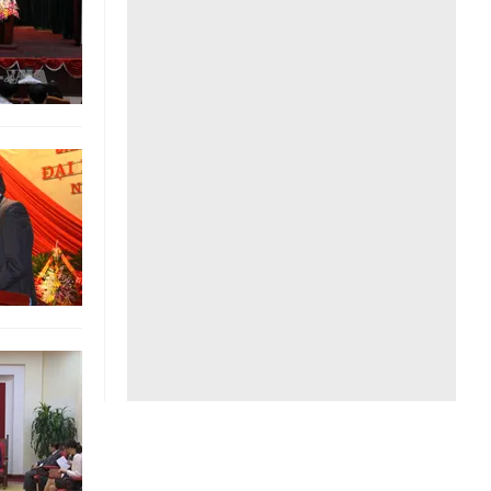
Liên hệ toà soạn
hệ tương lai