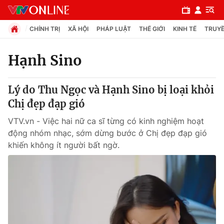
CHÍNH TRỊ
XÃ HỘI
PHÁP LUẬT
THẾ GIỚI
KINH TẾ
TRUYỀ
Hạnh Sino
Chuyên mục
Lý do Thu Ngọc và Hạnh Sino bị loại khỏi
Chính trị
Chị đẹp đạp gió
VTV.vn - Việc hai nữ ca sĩ từng có kinh nghiệm hoạt
Xã hội
động nhóm nhạc, sớm dừng bước ở Chị đẹp đạp gió
khiến không ít người bất ngờ.
Pháp luật
Y tế
Thế giới