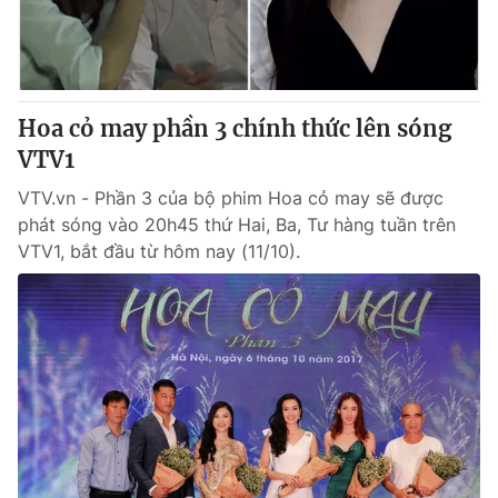
Giấy phép hoạt động báo in và báo điện tử số 483/GP-BTTTT
cấp ngày 29/12/2023
Tổng Biên tập:
Vũ Thanh Thủy
Phó Tổng Biên tập:
Nguyễn Thị Mỹ Hạnh, Phạm Quốc Thắng,
Hoa cỏ may phần 3 chính thức lên sóng
Nguyễn Trọng Ninh
Tổng đài VTV:
VTV1
024.38 355 931 - 024.38 355 932
Ðiện thoại Thời báo VTV:
024.66 897 897
VTV.vn - Phần 3 của bộ phim Hoa cỏ may sẽ được
Email:
toasoan@vtv.vn
phát sóng vào 20h45 thứ Hai, Ba, Tư hàng tuần trên
Liên hệ quảng cáo:
024-7300.7108
VTV1, bắt đầu từ hôm nay (11/10).