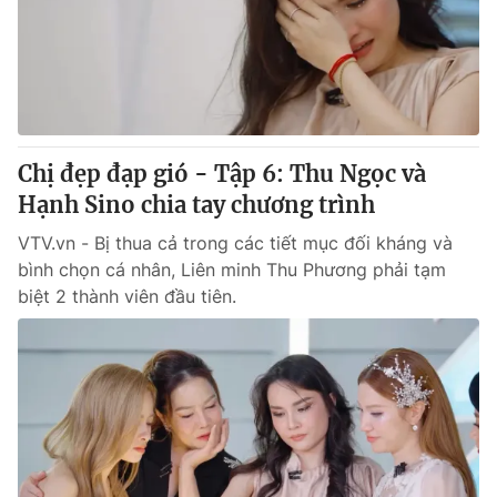
Tin tức
Kinh tế
Thế giới đó đây
Tài chính
Dữ liệu và đời sống
Câu chuyện quốc tế
Thị trường
Chị đẹp đạp gió - Tập 6: Thu Ngọc và
Truyền hình
Góc doanh nghiệp
Hạnh Sino chia tay chương trình
Phim VTV
Giải trí
VTV.vn - Bị thua cả trong các tiết mục đối kháng và
Hậu trường
bình chọn cá nhân, Liên minh Thu Phương phải tạm
Điện ảnh
biệt 2 thành viên đầu tiên.
Đời sống
Nhân vật
Âm nhạc
Du lịch
Khán giả
Giáo dục
Sao
Làm đẹp
Giải sao mai
Tuyển sinh
Công nghệ
Chất lượng cuộc sống
Học trực tuyến
Hitech Công nghệ tương lai