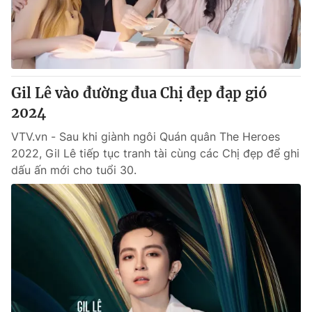
Giao lưu trực tuyến
Sản phẩm
Lịch phát sóng
Thị trường
Tư vấn
Gil Lê vào đường đua Chị đẹp đạp gió
Chuyên mục khác
2024
Emagazine
Podcast
VTV.vn - Sau khi giành ngôi Quán quân The Heroes
2022, Gil Lê tiếp tục tranh tài cùng các Chị đẹp để ghi
Photo
Infographic
dấu ấn mới cho tuổi 30.
Video
Shorts video
VTV Money
VTV Thể thao
VTV Sức khoẻ
Bất động sản