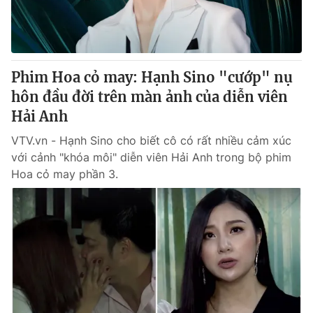
Thị trường 24h
Tấm lòng Việt
VTV4
Vươn mình bằng AI
Phim Hoa cỏ may: Hạnh Sino "cướp" nụ
VTV9
VTV8
hôn đầu đời trên màn ảnh của diễn viên
Hải Anh
Liên hệ tòa soạn
English
VTV.vn - Hạnh Sino cho biết cô có rất nhiều cảm xúc
với cảnh "khóa môi" diễn viên Hải Anh trong bộ phim
Hoa cỏ may phần 3.
THỜI BÁO VTV
Theo dõi báo trên
Cơ quan chủ quản:
Đài Truyền hình Việt Nam
Cơ quan báo chí:
Thời báo VTV