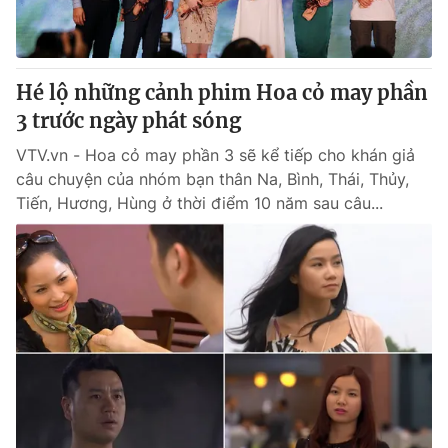
® Cấm sao chép dưới mọi hình thức nếu không có sự chấp
thuận bằng văn bản. Ghi rõ nguồn VTV.vn khi phát hành lại
Hé lộ những cảnh phim Hoa cỏ may phần
thông tin từ website này.
3 trước ngày phát sóng
VTV.vn - Hoa cỏ may phần 3 sẽ kể tiếp cho khán giả
câu chuyện của nhóm bạn thân Na, Bình, Thái, Thủy,
Tiến, Hương, Hùng ở thời điểm 10 năm sau câu...