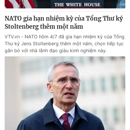
Giấy phép hoạt động báo in và báo điện tử số 483/GP-BTTTT
cấp ngày 29/12/2023
NATO gia hạn nhiệm kỳ của Tổng Thư ký
Tổng Biên tập:
Vũ Thanh Thủy
Stoltenberg thêm một năm
Phó Tổng Biên tập:
Nguyễn Thị Mỹ Hạnh, Phạm Quốc Thắng,
Nguyễn Trọng Ninh
VTV.vn - NATO hôm 4/7 đã gia hạn nhiệm kỳ của Tổng
Tổng đài VTV:
024.38 355 931 - 024.38 355 932
Thư ký Jens Stoltenberg thêm một năm, chọn tiếp tục
Ðiện thoại Thời báo VTV:
024.66 897 897
gắn bó với nhà lãnh đạo giàu kinh nghiệm này.
Email:
toasoan@vtv.vn
Liên hệ quảng cáo:
024-7300.7108