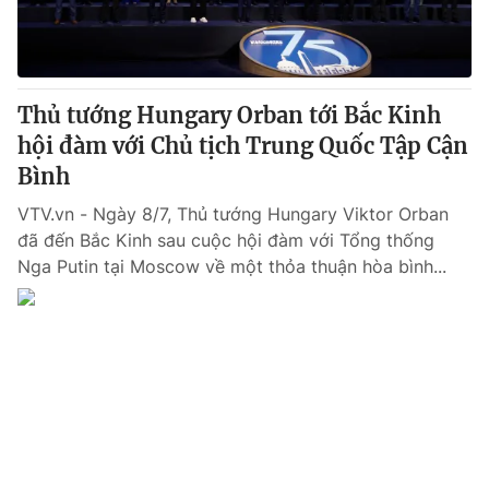
Giao lưu trực tuyến
Sản phẩm
Lịch phát sóng
Thị trường
Tư vấn
Thủ tướng Hungary Orban tới Bắc Kinh
hội đàm với Chủ tịch Trung Quốc Tập Cận
Chuyên mục khác
Bình
Emagazine
Podcast
VTV.vn - Ngày 8/7, Thủ tướng Hungary Viktor Orban
đã đến Bắc Kinh sau cuộc hội đàm với Tổng thống
Photo
Infographic
Nga Putin tại Moscow về một thỏa thuận hòa bình...
Video
Shorts video
VTV Money
VTV Thể thao
VTV Sức khoẻ
Bất động sản