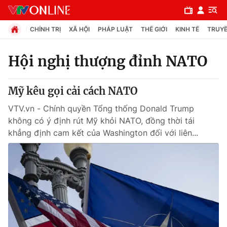
CHÍNH TRỊ
XÃ HỘI
PHÁP LUẬT
THẾ GIỚI
KINH TẾ
TRUYỀ
Hội nghị thượng đỉnh NATO
Chuyên mục
Mỹ kêu gọi cải cách NATO
Chính trị
VTV.vn - Chính quyền Tổng thống Donald Trump
không có ý định rút Mỹ khỏi NATO, đồng thời tái
Xã hội
khẳng định cam kết của Washington đối với liên...
Pháp luật
Y tế
Thế giới