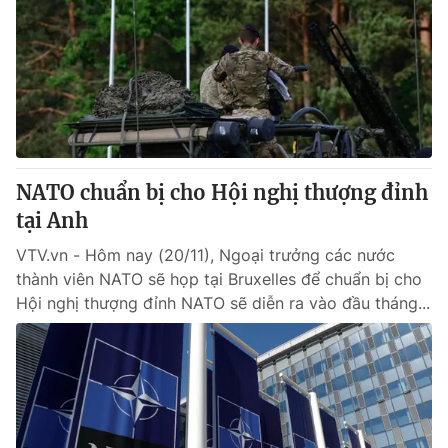
NATO chuẩn bị cho Hội nghị thượng đỉnh
tại Anh
VTV.vn - Hôm nay (20/11), Ngoại trưởng các nước
thành viên NATO sẽ họp tại Bruxelles để chuẩn bị cho
Hội nghị thượng đỉnh NATO sẽ diễn ra vào đầu tháng...