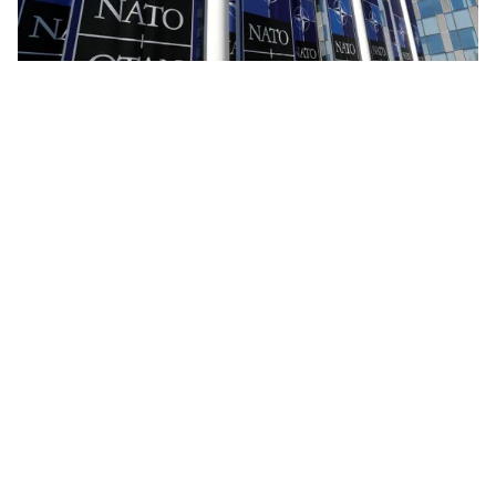
Tin mới
Video
Live
Emagazine
Trang chủ
Nga chỉ trích NATO gây bất ổn tình hình
Ukraine
VTV.vn - Những sự hỗ trợ của Tổ chức Hiệp ước Bắc
Đại Tây Dương (NATO) dành cho Ukraine gây bất ổn
và kích động tình hình tại nước này.