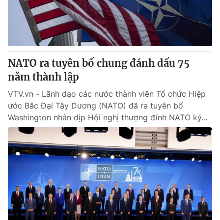
Tin tức
Kinh tế
Thế giới đó đây
Tài chính
Dữ liệu và đời sống
Câu chuyện quốc tế
Thị trường
NATO ra tuyên bố chung đánh dấu 75
năm thành lập
Truyền hình
Góc doanh nghiệp
VTV.vn - Lãnh đạo các nước thành viên Tổ chức Hiệp
Phim VTV
Giải trí
ước Bắc Đại Tây Dương (NATO) đã ra tuyên bố
Hậu trường
Washington nhân dịp Hội nghị thượng đỉnh NATO kỷ...
Điện ảnh
Đời sống
Nhân vật
Âm nhạc
Du lịch
Khán giả
Giáo dục
Sao
Làm đẹp
Giải sao mai
Tuyển sinh
Công nghệ
Chất lượng cuộc sống
Học trực tuyến
Hitech Công nghệ tương lai