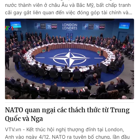
nước thành viên ở châu Âu và Bắc Mỹ, bất chấp tranh
cãi gay gắt liên quan đến việc đóng góp tài chính và...
NATO quan ngại các thách thức từ Trung
Quốc và Nga
VTV.vn - Kết thúc hội nghị thượng đỉnh tại London,
Anh vào ngày 4/12, NATO ra tuyên bố chung, lần đầu