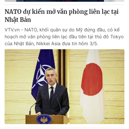
NATO dự kiến mở văn phòng liên lạc tại
® Cấm sao chép dưới mọi hình thức nếu không có sự chấp
Nhật Bản
thuận bằng văn bản. Ghi rõ nguồn VTV.vn khi phát hành lại
thông tin từ website này.
VTV.vn - NATO, khối quân sự do Mỹ đứng đầu, có kế
hoạch mở văn phòng liên lạc đầu tiên tại thủ đô Tokyo
của Nhật Bản, Nikkei Asia đưa tin hôm 3/5.