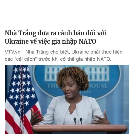
Thị trường 24h
Tấm lòng Việt
VTV4
Vươn mình bằng AI
Nhà Trắng đưa ra cảnh báo đối với
VTV9
VTV8
Ukraine về việc gia nhập NATO
VTV.vn - Nhà Trắng cho biết, Ukraine phải thực hiện
Liên hệ tòa soạn
English
các "cải cách" trước khi có thể gia nhập NATO.
THỜI BÁO VTV
Theo dõi báo trên
Cơ quan chủ quản:
Đài Truyền hình Việt Nam
Cơ quan báo chí:
Thời báo VTV