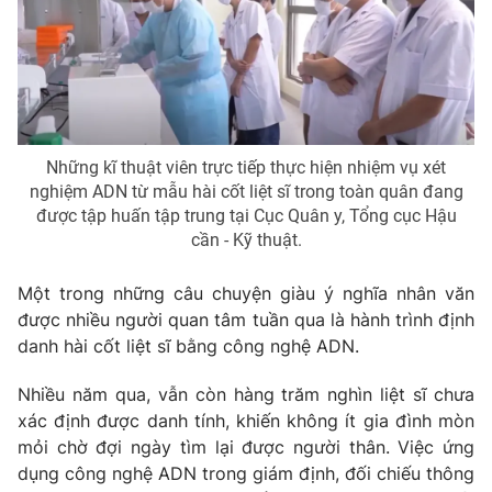
Phim VTV
Giải trí
Hậu trường
Điện ảnh
Đời sống
Nhân vật
Âm nhạc
Du lịch
Khán giả
Giáo dục
Sao
Những kĩ thuật viên trực tiếp thực hiện nhiệm vụ xét
Làm đẹp
Giải sao mai
nghiệm ADN từ mẫu hài cốt liệt sĩ trong toàn quân đang
Tuyển sinh
Công nghệ
được tập huấn tập trung tại Cục Quân y, Tổng cục Hậu
Chất lượng cuộc sống
Học trực tuyến
cần - Kỹ thuật.
Hitech Công nghệ tương lai
Giao lưu trực tuyến
Một trong những câu chuyện giàu ý nghĩa nhân văn
Sản phẩm
được nhiều người quan tâm tuần qua là hành trình định
Lịch phát sóng
danh hài cốt liệt sĩ bằng công nghệ ADN.
Thị trường
Tư vấn
Nhiều năm qua, vẫn còn hàng trăm nghìn liệt sĩ chưa
xác định được danh tính, khiến không ít gia đình mòn
Chuyên mục khác
mỏi chờ đợi ngày tìm lại được người thân. Việc ứng
Emagazine
Podcast
dụng công nghệ ADN trong giám định, đối chiếu thông