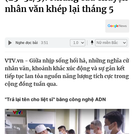
Chính trị
nhân văn khép lại tháng 5
Truyền hình
Văn hóa - Giải trí
Xã hội
Y tế
Đời sống
Pháp luật
Công nghệ
Nghe đọc bài
3:51
Giáo dục
Y tế
VTV.vn - Giữa nhịp sống hối hả, những nghĩa cử
nhân văn, khoảnh khắc xúc động và sự gắn kết
Thế giới
tiếp tục lan tỏa nguồn năng lượng tích cực trong
Tin tức
cộng đồng tuần qua.
Kinh tế
Thế giới đó đây
"Trả lại tên cho liệt sĩ" bằng công nghệ ADN
Tài chính
Dữ liệu và đời sống
Câu chuyện quốc tế
Thị trường
Truyền hình
Góc doanh nghiệp