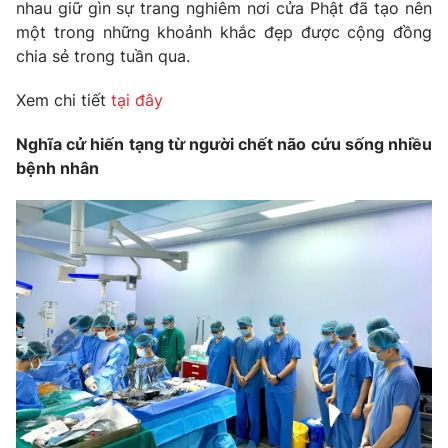
Email:
toasoan@vtv.vn
nhau giữ gìn sự trang nghiêm nơi cửa Phật đã tạo nên
Liên hệ quảng cáo:
024-7300.7108
một trong những khoảnh khắc đẹp được cộng đồng
chia sẻ trong tuần qua.
Xem chi tiết
tại đây
Nghĩa cử hiến tạng từ người chết não cứu sống nhiều
bệnh nhân
® Cấm sao chép dưới mọi hình thức nếu không có sự chấp
thuận bằng văn bản. Ghi rõ nguồn VTV.vn khi phát hành lại
thông tin từ website này.