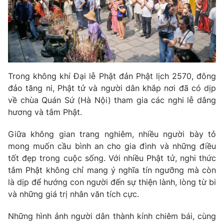
THỜI BÁO VTV
Trong không khí Đại lễ Phật đản Phật lịch 2570, đông
Theo dõi báo trên
đảo tăng ni, Phật tử và người dân khắp nơi đã có dịp
về chùa Quán Sứ (Hà Nội) tham gia các nghi lễ dâng
Cơ quan chủ quản:
Đài Truyền hình Việt Nam
hương và tắm Phật.
Cơ quan báo chí:
Thời báo VTV
Giữa không gian trang nghiêm, nhiều người bày tỏ
Giấy phép hoạt động báo in và báo điện tử số 483/GP-BTTTT
cấp ngày 29/12/2023
mong muốn cầu bình an cho gia đình và những điều
tốt đẹp trong cuộc sống. Với nhiều Phật tử, nghi thức
Tổng Biên tập:
Vũ Thanh Thủy
tắm Phật không chỉ mang ý nghĩa tín ngưỡng mà còn
Phó Tổng Biên tập:
Nguyễn Thị Mỹ Hạnh, Phạm Quốc Thắng,
là dịp để hướng con người đến sự thiện lành, lòng từ bi
Nguyễn Trọng Ninh
và những giá trị nhân văn tích cực.
Tổng đài VTV:
024.38 355 931 - 024.38 355 932
Ðiện thoại Thời báo VTV:
024.66 897 897
Những hình ảnh người dân thành kính chiêm bái, cùng