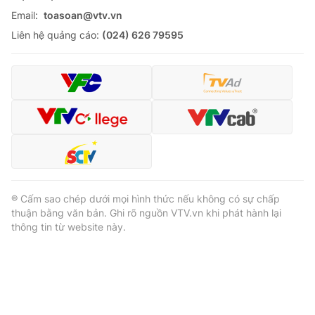
Email:
toasoan@vtv.vn
Liên hệ quảng cáo:
(024) 626 79595
® Cấm sao chép dưới mọi hình thức nếu không có sự chấp
thuận bằng văn bản. Ghi rõ nguồn VTV.vn khi phát hành lại
thông tin từ website này.