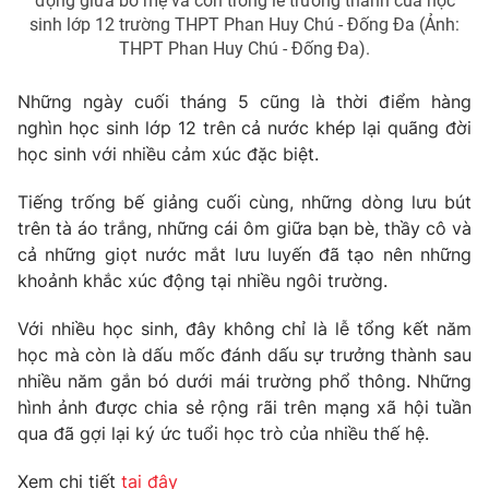
động giữa bố mẹ và con trong lễ trưởng thành của học
sinh lớp 12 trường THPT Phan Huy Chú - Đống Đa (Ảnh:
THPT Phan Huy Chú - Đống Đa).
Những ngày cuối tháng 5 cũng là thời điểm hàng
nghìn học sinh lớp 12 trên cả nước khép lại quãng đời
học sinh với nhiều cảm xúc đặc biệt.
Tiếng trống bế giảng cuối cùng, những dòng lưu bút
trên tà áo trắng, những cái ôm giữa bạn bè, thầy cô và
cả những giọt nước mắt lưu luyến đã tạo nên những
khoảnh khắc xúc động tại nhiều ngôi trường.
Với nhiều học sinh, đây không chỉ là lễ tổng kết năm
học mà còn là dấu mốc đánh dấu sự trưởng thành sau
nhiều năm gắn bó dưới mái trường phổ thông. Những
hình ảnh được chia sẻ rộng rãi trên mạng xã hội tuần
qua đã gợi lại ký ức tuổi học trò của nhiều thế hệ.
Xem chi tiết
tại đây