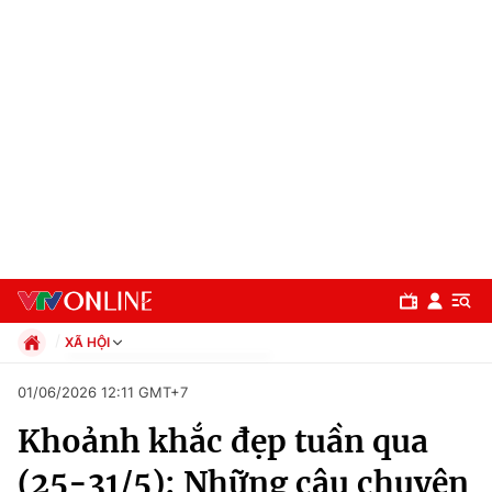
XÃ HỘI
Chính trị
01/06/2026 12:11 GMT+7
Xã hội
Khoảnh khắc đẹp tuần qua
Pháp luật
Chuyên mục
Kinh tế
(25-31/5): Những câu chuyện
Thể thao