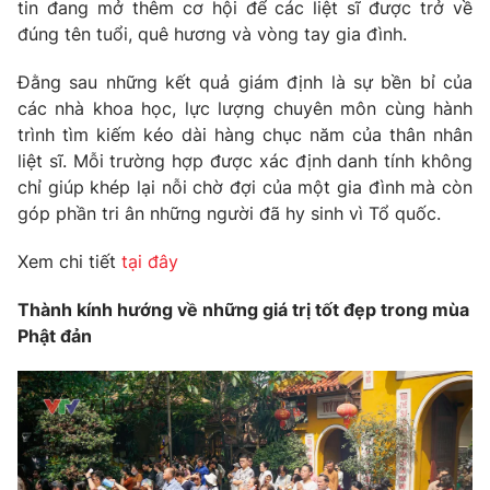
tin đang mở thêm cơ hội để các liệt sĩ được trở về
đúng tên tuổi, quê hương và vòng tay gia đình.
Photo
Infographic
Đằng sau những kết quả giám định là sự bền bỉ của
Video
Shorts video
các nhà khoa học, lực lượng chuyên môn cùng hành
trình tìm kiếm kéo dài hàng chục năm của thân nhân
liệt sĩ. Mỗi trường hợp được xác định danh tính không
VTV Money
VTV Thể thao
chỉ giúp khép lại nỗi chờ đợi của một gia đình mà còn
góp phần tri ân những người đã hy sinh vì Tổ quốc.
VTV Sức khoẻ
Bất động sản
Xem chi tiết
tại đây
Thị trường 24h
Tấm lòng Việt
Thành kính hướng về những giá trị tốt đẹp trong mùa
Phật đản
VTV4
Vươn mình bằng AI
VTV9
VTV8
Liên hệ tòa soạn
English