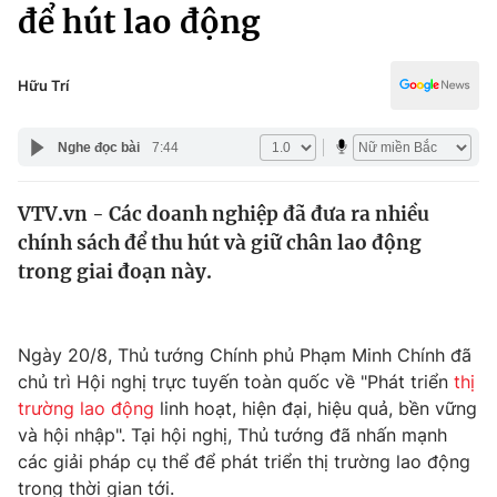
Chính trị
để hút lao động
Truyền hình
Văn hóa - Giải trí
Xã hội
Y tế
Hữu Trí
Đời sống
Pháp luật
Công nghệ
Nghe đọc bài
7:44
Giáo dục
Y tế
VTV.vn - Các doanh nghiệp đã đưa ra nhiều
chính sách để thu hút và giữ chân lao động
Thế giới
trong giai đoạn này.
Tin tức
Kinh tế
Thế giới đó đây
Ngày 20/8, Thủ tướng Chính phủ Phạm Minh Chính đã
Tài chính
chủ trì Hội nghị trực tuyến toàn quốc về "Phát triển
thị
Dữ liệu và đời sống
Câu chuyện quốc tế
trường lao động
linh hoạt, hiện đại, hiệu quả, bền vững
Thị trường
và hội nhập". Tại hội nghị, Thủ tướng đã nhấn mạnh
Truyền hình
các giải pháp cụ thể để phát triển thị trường lao động
Góc doanh nghiệp
trong thời gian tới.