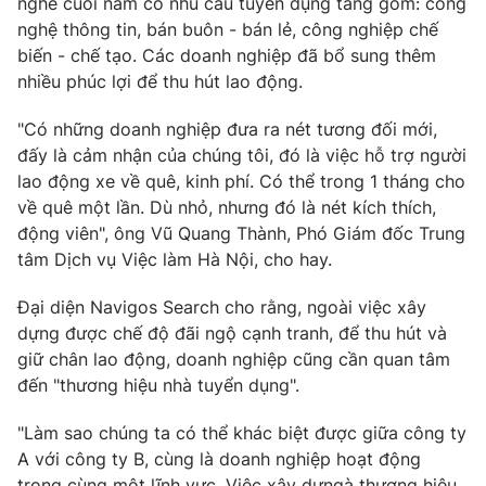
nghề cuối năm có nhu cầu tuyển dụng tăng gồm: công
nghệ thông tin, bán buôn - bán lẻ, công nghiệp chế
biến - chế tạo. Các doanh nghiệp đã bổ sung thêm
nhiều phúc lợi để thu hút lao động.
"Có những doanh nghiệp đưa ra nét tương đối mới,
đấy là cảm nhận của chúng tôi, đó là việc hỗ trợ người
lao động xe về quê, kinh phí. Có thể trong 1 tháng cho
về quê một lần. Dù nhỏ, nhưng đó là nét kích thích,
động viên", ông Vũ Quang Thành, Phó Giám đốc Trung
tâm Dịch vụ Việc làm Hà Nội, cho hay.
Đại diện Navigos Search cho rằng, ngoài việc xây
dựng được chế độ đãi ngộ cạnh tranh, để thu hút và
giữ chân lao động, doanh nghiệp cũng cần quan tâm
đến "thương hiệu nhà tuyển dụng".
"Làm sao chúng ta có thể khác biệt được giữa công ty
A với công ty B, cùng là doanh nghiệp hoạt động
trong cùng một lĩnh vực. Việc xây dựngà thương hiệu