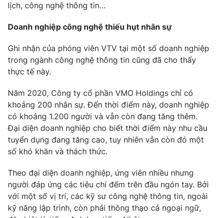
lịch, công nghệ thông tin…
Doanh nghiệp công nghệ thiếu hụt nhân sự
THỜI BÁO VTV
Ghi nhận của phóng viên VTV tại một số doanh nghiệp
trong ngành công nghệ thông tin cũng đã cho thấy
thực tế này.
Theo dõi báo trên
Năm 2020, Công ty cổ phần VMO Holdings chỉ có
khoảng 200 nhân sự. Đến thời điểm này, doanh nghiệp
Cơ quan chủ quản:
Đài Truyền hình Việt Nam
có khoảng 1.200 người và vẫn còn đang tăng thêm.
Cơ quan báo chí:
Thời báo VTV
Đại diện doanh nghiệp cho biết thời điểm này nhu cầu
Giấy phép hoạt động báo in và báo điện tử số 483/GP-BTTTT
tuyển dụng đang tăng cao, tuy nhiên vẫn còn đó một
cấp ngày 29/12/2023
số khó khăn và thách thức.
Tổng Biên tập:
Vũ Thanh Thủy
Phó Tổng Biên tập:
Nguyễn Thị Mỹ Hạnh, Phạm Quốc Thắng,
Theo đại diện doanh nghiệp, ứng viên nhiều nhưng
Nguyễn Trọng Ninh
người đáp ứng các tiêu chí đếm trên đầu ngón tay. Bởi
Tổng đài VTV:
024.38 355 931 - 024.38 355 932
với một số vị trí, các kỹ sư công nghệ thông tin, ngoài
Ðiện thoại Thời báo VTV:
024.66 897 897
kỹ năng lập trình, còn phải thông thạo cả ngoại ngữ,