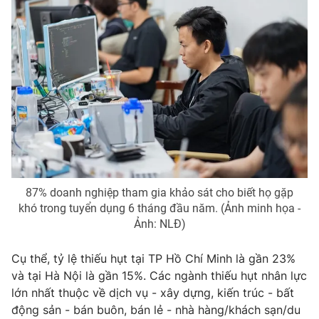
Photo
Infographic
Video
Shorts video
VTV Money
VTV Thể thao
VTV Sức khoẻ
Bất động sản
Thị trường 24h
Tấm lòng Việt
87% doanh nghiệp tham gia khảo sát cho biết họ gặp
khó trong tuyển dụng 6 tháng đầu năm. (Ảnh minh họa -
Ảnh: NLĐ)
VTV4
Vươn mình bằng AI
Cụ thể, tỷ lệ thiếu hụt tại TP Hồ Chí Minh là gần 23%
VTV9
VTV8
và tại Hà Nội là gần 15%. Các ngành thiếu hụt nhân lực
lớn nhất thuộc về dịch vụ - xây dựng, kiến trúc - bất
động sản - bán buôn, bán lẻ - nhà hàng/khách sạn/du
Liên hệ tòa soạn
English