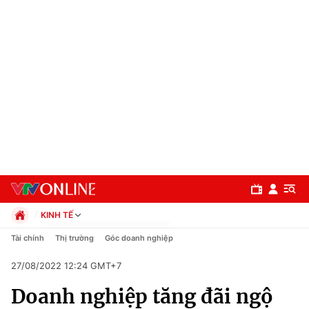
KINH TẾ
Chính trị
Tài chính
Thị trường
Góc doanh nghiệp
Xã hội
27/08/2022 12:24 GMT+7
Pháp luật
Chuyên mục
Kinh tế
Doanh nghiệp tăng đãi ngộ
Thể thao