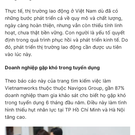
Phim VTV
Giải trí
Thực tế, thị trường lao động ở Việt Nam dù đã có
Hậu trường
những bước phát triển cả về quy mô và chất lượng,
Điện ảnh
Đời sống
ngày càng hoàn thiện, nhưng vẫn còn thiếu tính linh
Nhân vật
Âm nhạc
hoạt, chưa thật bền vững. Con người là yếu tố quyết
Du lịch
Khán giả
định trong quá trình phục hồi và phát triển kinh tế. Do
Giáo dục
Sao
đó, phát triển thị trường lao động cần được ưu tiên
Làm đẹp
Giải sao mai
Tuyển sinh
vào lúc này.
Công nghệ
Chất lượng cuộc sống
Học trực tuyến
Doanh nghiệp gặp khó trong tuyển dụng
Hitech Công nghệ tương lai
Giao lưu trực tuyến
Theo báo cáo này của trang tìm kiếm việc làm
Sản phẩm
Vietnamworks thuộc thuộc Navigos Group, gần 87%
Lịch phát sóng
doanh nghiệp tham gia khảo sát cho biết họ gặp khó
Thị trường
trong tuyển dụng 6 tháng đầu năm. Điều này làm tình
Tư vấn
hình thiếu hụt nhân lực tại TP Hồ Chí Minh và Hà Nội
Chuyên mục khác
tăng cao.
Emagazine
Podcast