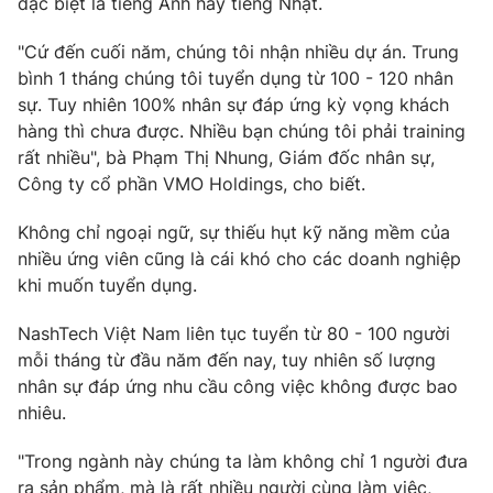
đặc biệt là tiếng Anh hay tiếng Nhật.
Email:
toasoan@vtv.vn
Liên hệ quảng cáo:
024-7300.7108
"Cứ đến cuối năm, chúng tôi nhận nhiều dự án. Trung
bình 1 tháng chúng tôi tuyển dụng từ 100 - 120 nhân
sự. Tuy nhiên 100% nhân sự đáp ứng kỳ vọng khách
hàng thì chưa được. Nhiều bạn chúng tôi phải training
rất nhiều", bà Phạm Thị Nhung, Giám đốc nhân sự,
Công ty cổ phần VMO Holdings, cho biết.
Không chỉ ngoại ngữ, sự thiếu hụt kỹ năng mềm của
nhiều ứng viên cũng là cái khó cho các doanh nghiệp
khi muốn tuyển dụng.
NashTech Việt Nam liên tục tuyển từ 80 - 100 người
® Cấm sao chép dưới mọi hình thức nếu không có sự chấp
mỗi tháng từ đầu năm đến nay, tuy nhiên số lượng
thuận bằng văn bản. Ghi rõ nguồn VTV.vn khi phát hành lại
nhân sự đáp ứng nhu cầu công việc không được bao
thông tin từ website này.
nhiêu.
"Trong ngành này chúng ta làm không chỉ 1 người đưa
ra sản phẩm, mà là rất nhiều người cùng làm việc,