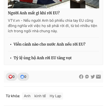
Ðiện thoại Thời báo VTV:
024.66 897 897
Email:
toasoan@vtv.vn
Người Anh mất gì khi rời EU?
Liên hệ quảng cáo:
024-7300.7108
VTV.vn - Nếu người Anh bỏ phiếu chia tay EU cũng
đồng nghĩa với việc họ sẽ phải rời đi, từ bỏ nhiều tiện
ích trong ngôi nhà chung này.
Viễn cảnh nào cho nước Anh nếu rời EU?
Tỷ lệ ủng hộ Anh rời EU tăng vọt
0
0
® Cấm sao chép dưới mọi hình thức nếu không có sự chấp
thuận bằng văn bản. Ghi rõ nguồn VTV.vn khi phát hành lại
thông tin từ website này.
Từ khóa:
Anh
kinh tế
Hy Lạp