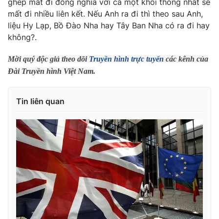
ghép mất đi đồng nghĩa với cả một khối thống nhất sẽ
mất đi nhiều liên kết. Nếu Anh ra đi thì theo sau Anh,
liệu Hy Lạp, Bồ Đào Nha hay Tây Ban Nha có ra đi hay
không?.
THỜI BÁO VTV
Mời quý độc giả theo dõi
Truyền hình trực tuyến
các kênh của
Đài Truyền hình Việt Nam.
Theo dõi báo trên
Tin liên quan
Cơ quan chủ quản:
Đài Truyền hình Việt Nam
Cơ quan báo chí:
Thời báo VTV
Giấy phép hoạt động báo in và báo điện tử số 483/GP-BTTTT
cấp ngày 29/12/2023
Tổng Biên tập:
Vũ Thanh Thủy
Phó Tổng Biên tập:
Nguyễn Thị Mỹ Hạnh, Phạm Quốc Thắng,
Nguyễn Trọng Ninh
Tổng đài VTV:
024.38 355 931 - 024.38 355 932