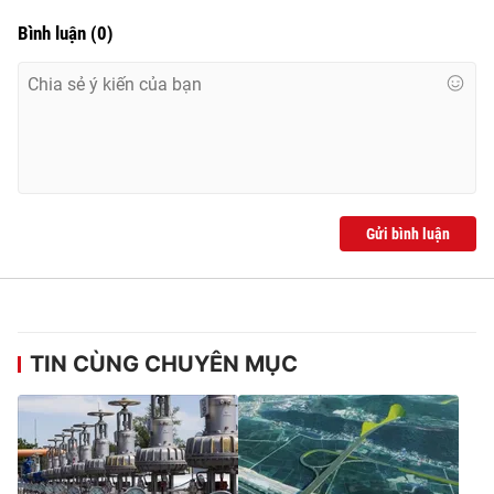
Bình luận
(
0
)
Gửi bình luận
TIN CÙNG CHUYÊN MỤC