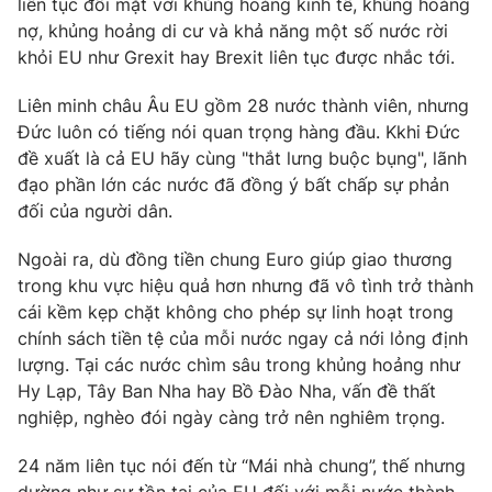
liên tục đối mặt với khủng hoảng kinh tế, khủng hoảng
Phim VTV
Giải trí
nợ, khủng hoảng di cư và khả năng một số nước rời
Hậu trường
khỏi EU như Grexit hay Brexit liên tục được nhắc tới.
Điện ảnh
Đời sống
Nhân vật
Liên minh châu Âu EU gồm 28 nước thành viên, nhưng
Âm nhạc
Đức luôn có tiếng nói quan trọng hàng đầu. Kkhi Đức
Du lịch
Khán giả
Giáo dục
Sao
đề xuất là cả EU hãy cùng "thắt lưng buộc bụng", lãnh
Làm đẹp
Giải sao mai
đạo phần lớn các nước đã đồng ý bất chấp sự phản
Tuyển sinh
đối của người dân.
Công nghệ
Chất lượng cuộc sống
Học trực tuyến
Ngoài ra, dù đồng tiền chung Euro giúp giao thương
Hitech Công nghệ tương lai
Giao lưu trực tuyến
trong khu vực hiệu quả hơn nhưng đã vô tình trở thành
Sản phẩm
cái kềm kẹp chặt không cho phép sự linh hoạt trong
chính sách tiền tệ của mỗi nước ngay cả nới lỏng định
Lịch phát sóng
Thị trường
lượng. Tại các nước chìm sâu trong khủng hoảng như
Hy Lạp, Tây Ban Nha hay Bồ Đào Nha, vấn đề thất
Tư vấn
nghiệp, nghèo đói ngày càng trở nên nghiêm trọng.
Chuyên mục khác
Emagazine
Podcast
24 năm liên tục nói đến từ “Mái nhà chung”, thế nhưng