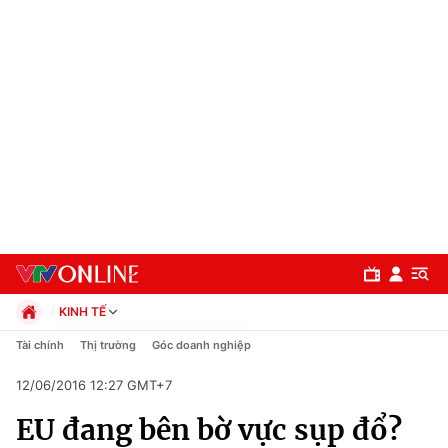
KINH TẾ
Chính trị
Tài chính
Thị trường
Góc doanh nghiệp
Xã hội
12/06/2016 12:27 GMT+7
Pháp luật
Chuyên mục
Kinh tế
EU đang bên bờ vực sụp đổ?
Thể thao