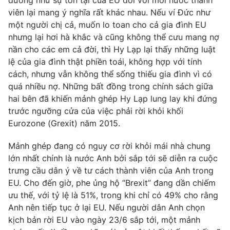
dường như sự tồn tại của EU đối với mỗi nước thành
viên lại mang ý nghĩa rất khác nhau. Nếu ví Đức như
Photo
Infographic
một người chị cả, muốn lo toan cho cả gia đình EU
nhưng lại hơi hà khắc và cũng không thể cưu mang nợ
Video
Shorts video
nần cho các em cả đời, thì Hy Lạp lại thấy những luật
lệ của gia đình thật phiền toái, không hợp với tính
cách, nhưng vẫn không thể sống thiếu gia đình vì có
VTV Money
VTV Thể thao
quá nhiều nợ. Những bất đồng trong chính sách giữa
hai bên đã khiến mảnh ghép Hy Lạp lung lay khi đứng
VTV Sức khoẻ
Bất động sản
trước ngưỡng cửa của việc phải rời khỏi khối
Eurozone (Grexit) năm 2015.
Thị trường 24h
Tấm lòng Việt
Mảnh ghép đang có nguy cơ rời khỏi mái nhà chung
lớn nhất chính là nước Anh bởi sắp tới sẽ diễn ra cuộc
VTV4
Vươn mình bằng AI
trưng cầu dân ý về tư cách thành viên của Anh trong
EU. Cho đến giờ, phe ủng hộ “Brexit” đang dần chiếm
VTV9
ưu thế, với tỷ lệ là 51%, trong khi chỉ có 49% cho rằng
VTV8
Anh nên tiếp tục ở lại EU. Nếu người dân Anh chọn
kịch bản rời EU vào ngày 23/6 sắp tới, một mảnh
Liên hệ tòa soạn
English