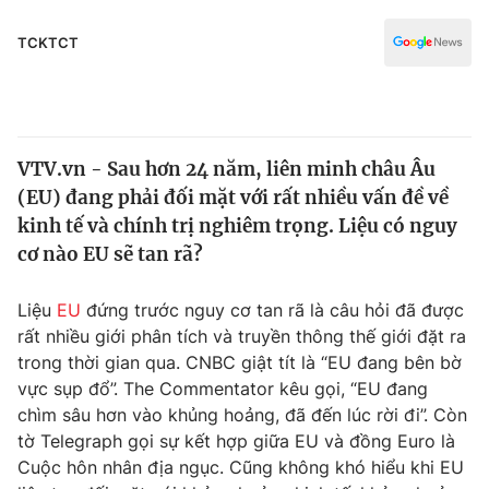
Chính trị
Truyền hình
TCKTCT
Văn hóa - Giải trí
Xã hội
Y tế
Đời sống
Pháp luật
Công nghệ
VTV.vn - Sau hơn 24 năm, liên minh châu Âu
Giáo dục
Y tế
(EU) đang phải đối mặt với rất nhiều vấn đề về
kinh tế và chính trị nghiêm trọng. Liệu có nguy
cơ nào EU sẽ tan rã?
Thế giới
Tin tức
Liệu
EU
đứng trước nguy cơ tan rã là câu hỏi đã được
Kinh tế
rất nhiều giới phân tích và truyền thông thế giới đặt ra
Thế giới đó đây
trong thời gian qua. CNBC giật tít là “EU đang bên bờ
Tài chính
Dữ liệu và đời sống
vực sụp đổ”. The Commentator kêu gọi, “EU đang
Câu chuyện quốc tế
Thị trường
chìm sâu hơn vào khủng hoảng, đã đến lúc rời đi”. Còn
tờ Telegraph gọi sự kết hợp giữa EU và đồng Euro là
Truyền hình
Góc doanh nghiệp
Cuộc hôn nhân địa ngục. Cũng không khó hiểu khi EU