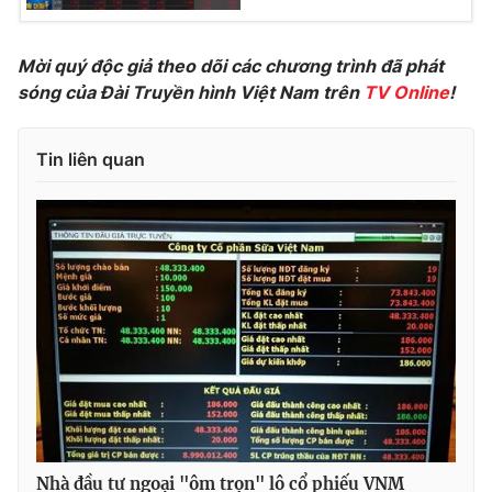
Ðiện thoại Thời báo VTV:
024.66 897 897
Email:
toasoan@vtv.vn
Mời quý độc giả theo dõi các chương trình đã phát
Liên hệ quảng cáo:
024-7300.7108
sóng của Đài Truyền hình Việt Nam trên
TV Online
!
Tin liên quan
® Cấm sao chép dưới mọi hình thức nếu không có sự chấp
thuận bằng văn bản. Ghi rõ nguồn VTV.vn khi phát hành lại
thông tin từ website này.
Nhà đầu tư ngoại "ôm trọn" lô cổ phiếu VNM