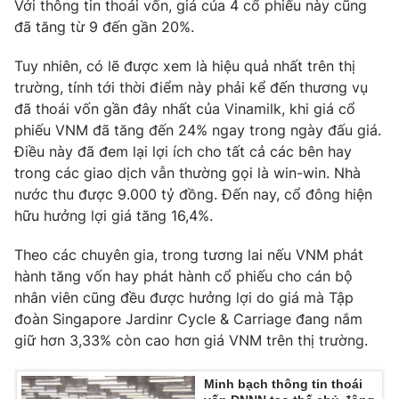
Với thông tin thoái vốn, giá của 4 cổ phiếu này cũng
đã tăng từ 9 đến gần 20%.
Photo
Infographic
Tuy nhiên, có lẽ được xem là hiệu quả nhất trên thị
Video
Shorts video
trường, tính tới thời điểm này phải kể đến thương vụ
đã thoái vốn gần đây nhất của Vinamilk, khi giá cổ
phiếu VNM đã tăng đến 24% ngay trong ngày đấu giá.
VTV Money
VTV Thể thao
Điều này đã đem lại lợi ích cho tất cả các bên hay
trong các giao dịch vẫn thường gọi là win-win. Nhà
VTV Sức khoẻ
Bất động sản
nước thu được 9.000 tỷ đồng. Đến nay, cổ đông hiện
hữu hưởng lợi giá tăng 16,4%.
Thị trường 24h
Tấm lòng Việt
Theo các chuyên gia, trong tương lai nếu VNM phát
hành tăng vốn hay phát hành cổ phiếu cho cán bộ
VTV4
Vươn mình bằng AI
nhân viên cũng đều được hưởng lợi do giá mà Tập
đoàn Singapore Jardinr Cycle & Carriage đang nắm
VTV9
VTV8
giữ hơn 3,33% còn cao hơn giá VNM trên thị trường.
Minh bạch thông tin thoái
Liên hệ tòa soạn
English