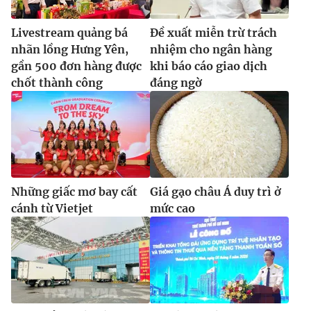
Livestream quảng bá
Đề xuất miễn trừ trách
nhãn lồng Hưng Yên,
nhiệm cho ngân hàng
gần 500 đơn hàng được
khi báo cáo giao dịch
chốt thành công
đáng ngờ
Những giấc mơ bay cất
Giá gạo châu Á duy trì ở
cánh từ Vietjet
mức cao