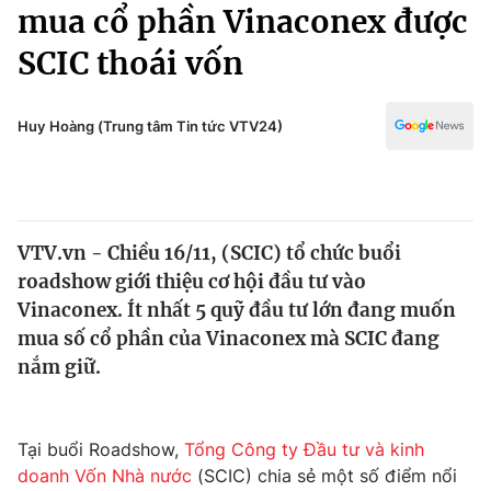
Chính trị
mua cổ phần Vinaconex được
Truyền hình
SCIC thoái vốn
Văn hóa - Giải trí
Xã hội
Y tế
Đời sống
Huy Hoàng (Trung tâm Tin tức VTV24)
Pháp luật
Công nghệ
Giáo dục
Y tế
VTV.vn - Chiều 16/11, (SCIC) tổ chức buổi
Thế giới
roadshow giới thiệu cơ hội đầu tư vào
Tin tức
Vinaconex. Ít nhất 5 quỹ đầu tư lớn đang muốn
Kinh tế
mua số cổ phần của Vinaconex mà SCIC đang
Thế giới đó đây
nắm giữ.
Tài chính
Dữ liệu và đời sống
Câu chuyện quốc tế
Thị trường
Tại buổi Roadshow,
Tổng Công ty Đầu tư và kinh
Truyền hình
Góc doanh nghiệp
doanh Vốn Nhà nước
(SCIC) chia sẻ một số điểm nổi