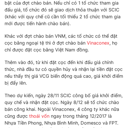
Phim VTV
bật của đợt chào bán. Nếu chỉ có 1 tổ chức tham gia
Giải trí
đấu giá, tổ chức đó sẽ giao dịch thỏa thuận với SCIC
Hậu trường
(khác với quy chế cũ cần tối thiểu 2 tổ chức tham gia
Điện ảnh
Đời sống
mới được tiến hành chào bán).
Nhân vật
Âm nhạc
Du lịch
Khán giả
Khác với đợt chào bán VNM, các tổ chức có thể đặt
Giáo dục
Sao
cọc bằng ngoại tệ thì ở đợt chào bán
Vinaconex
, họ
Làm đẹp
Giải sao mai
chỉ được đặt cọc bằng Việt Nam đồng.
Tuyển sinh
Công nghệ
Chất lượng cuộc sống
Thêm vào đó, từ khi đặt cọc đến khi đấu giá chính
Học trực tuyến
Hitech Công nghệ tương lai
thức, nhà đầu tư có quyền hủy và nhận lại tiền đặt cọc
Giao lưu trực tuyến
nếu thấy thị giá VCG biến động quá cao, giá khởi điểm
Sản phẩm
bị đẩy lên.
Lịch phát sóng
Thị trường
Theo dự kiến, ngày 28/11 SCIC công bố giá khởi điểm,
Tư vấn
quy chế và nhận đặt cọc. Ngày 8/12 sẽ tổ chức chào
bán công khai. Ngoài Vinaconex, 4 công ty khác nữa
Chuyên mục khác
cũng được
thoái vốn
ngay trong tháng 12/2017 là
Emagazine
Podcast
Nhựa Tiền Phong, Nhựa Bình Minh, Domesco và FPT.