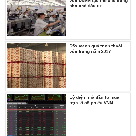
vốn DNNN tạo thế chủ động
cho nhà đầu tư
THỜI BÁO VTV
Đẩy mạnh quá trình thoái
vốn trong năm 2017
Theo dõi báo trên
Cơ quan chủ quản:
Đài Truyền hình Việt Nam
Cơ quan báo chí:
Thời báo VTV
Giấy phép hoạt động báo in và báo điện tử số 483/GP-BTTTT
Lộ diện nhà đầu tư mua
cấp ngày 29/12/2023
trọn lô cổ phiếu VNM
Tổng Biên tập:
Vũ Thanh Thủy
Phó Tổng Biên tập:
Nguyễn Thị Mỹ Hạnh, Phạm Quốc Thắng,
Nguyễn Trọng Ninh
Tổng đài VTV:
024.38 355 931 - 024.38 355 932