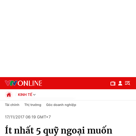
KINH TẾ
Chính trị
Tài chính
Thị trường
Góc doanh nghiệp
Xã hội
17/11/2017 06:19 GMT+7
Pháp luật
Chuyên mục
Kinh tế
Ít nhất 5 quỹ ngoại muốn
Thể thao