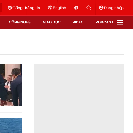
Cổng thông tin
English
Đăng nhập
CÔNG NGHỆ
GIÁO DỤC
VIDEO
PODCAST
VTV Money
VTV Thể thao
VTV Sức khoẻ
Bất động sản
Thị trường 24h
Tấm lòng Việt
Vươn mình bằng AI
VTV4
VTV8
VTV9
Lịch phát sóng
Giao lưu trực tuyến
Sự kiện