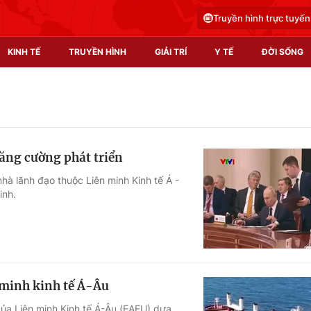
Truyền hình trực tuyến
KINH TẾ
TRUYỀN HÌNH
GIẢI TRÍ
Y TẾ
ĐỜI SỐNG
Pháp luật
Y tế
Truyền hình
Multimedia
tăng cường phát triển
Phim VTV
Video
hà lãnh đạo thuộc Liên minh Kinh tế Á -
inh.
Hậu trường
Shorts video
Nhân vật
Podcast
Khán giả
EMagazine
Giải sao mai
Photo
 minh kinh tế Á-Âu
Infographic
của Liên minh Kinh tế Á-Âu (EAEU) dựa