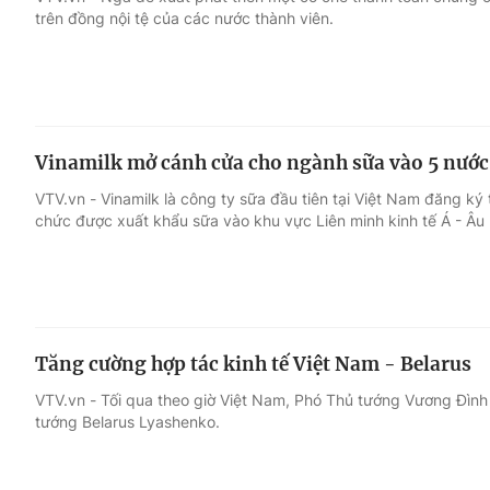
trên đồng nội tệ của các nước thành viên.
Giải trí
Đời sống
Điện ảnh
Du lịch
Vinamilk mở cánh cửa cho ngành sữa vào 5 nước 
Âm nhạc
Làm đẹp
VTV.vn - Vinamilk là công ty sữa đầu tiên tại Việt Nam đăng k
chức được xuất khẩu sữa vào khu vực Liên minh kinh tế Á - Âu
Sao
Chất lượng cuộc sốn
Tăng cường hợp tác kinh tế Việt Nam - Belarus
VTV.vn - Tối qua theo giờ Việt Nam, Phó Thủ tướng Vương Đình
tướng Belarus Lyashenko.