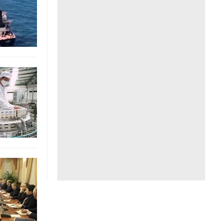
Liên hệ toà soạn
hệ tương lai