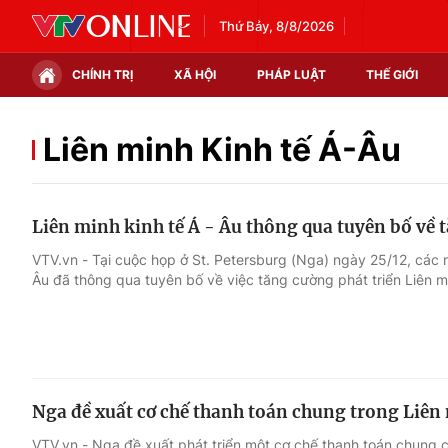
Thứ Bảy, 8/8/2026
CHÍNH TRỊ
XÃ HỘI
PHÁP LUẬT
THẾ GIỚI
Chính trị
Xã hội
Liên minh Kinh tế Á-Âu
Thế giới
Kinh tế
Liên minh kinh tế Á - Âu thông qua tuyên bố về 
Tin tức
Tài chính
VTV.vn - Tại cuộc họp ở St. Petersburg (Nga) ngày 25/12, các n
Âu đã thông qua tuyên bố về việc tăng cường phát triển Liên m
Thế giới đó đây
Thị trường
Câu chuyện quốc tế
Góc doanh nghiệp
Dữ liệu và đời sống
Nga đề xuất cơ chế thanh toán chung trong Liên
VTV.vn - Nga đề xuất phát triển một cơ chế thanh toán chung 