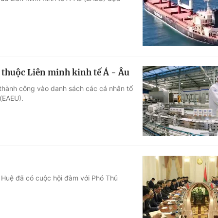
Góc ảnh
Giáo dục
Công nghệ
Tuyển sinh
Hitech Công ng
thuộc Liên minh kinh tế Á - Âu
Học trực tuyến
Sản phẩm
ý thành công vào danh sách các cá nhân tổ
 (EAEU).
g
Thị trường
Tư vấn
 Huệ đã có cuộc hội đàm với Phó Thủ