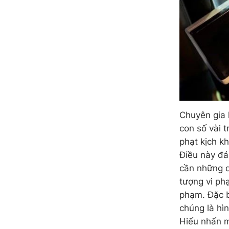
Chuyên gia 
con số vài 
phạt kịch k
Điều này đán
cần những qu
tượng vi ph
phạm. Đặc bi
chúng là hìn
Hiếu nhấn 