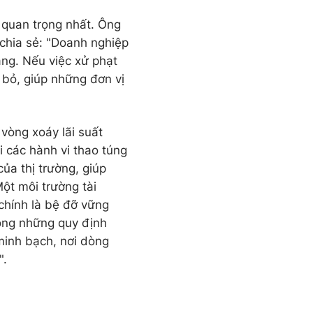
 quan trọng nhất. Ông
chia sẻ: "Doanh nghiệp
ằng. Nếu việc xử phạt
 bỏ, giúp những đơn vị
vòng xoáy lãi suất
i các hành vi thao túng
của thị trường, giúp
ột môi trường tài
chính là bệ đỡ vững
ọng những quy định
minh bạch, nơi dòng
".