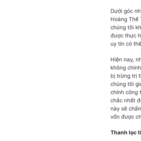
Dưới góc nh
Hoàng Thế T
chúng tôi k
được thực h
uy tín có t
Hiện nay, n
không chính 
bị trừng trị
chúng tôi g
chính công 
chắc nhất đ
này sẽ chấm
vốn được chả
Thanh lọc t