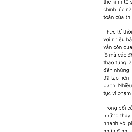
thể kinh tế 
chính lúc n
toàn của thị
Thực tế thờ
với nhiều hà
vẫn còn quá
lồ mà các đố
thao túng l
đến những "
đã tạo nên 
bạch. Nhiều
tục vi phạm
Trong bối c
những thay 
nhanh với p
nhận định, 