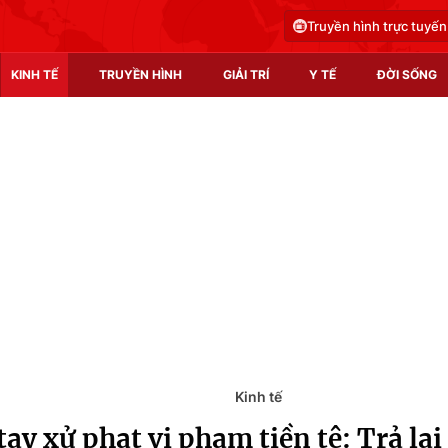
Truyền hình trực tuyến
KINH TẾ
TRUYỀN HÌNH
GIẢI TRÍ
Y TẾ
ĐỜI SỐNG
Pháp luật
Y tế
Truyền hình
Multimedia
Phim VTV
Video
Hậu trường
Shorts video
Nhân vật
Podcast
Khán giả
EMagazine
Giải sao mai
Photo
Kinh tế
ay xử phạt vi phạm tiền tệ: Trả lạ
Infographic