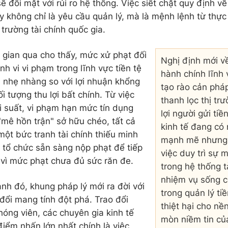
sẽ đối mặt với rủi ro hệ thống. Việc siết chặt quy định 
ày không chỉ là yêu cầu quản lý, mà là mệnh lệnh từ thực
 trường tài chính quốc gia.
i gian qua cho thấy, mức xử phạt đối
Nghị định mới v
nh vi vi phạm trong lĩnh vực tiền tệ
hành chính lĩnh 
 nhẹ nhàng so với lợi nhuận khổng
tạo rào cản phá
i tượng thu lợi bất chính. Từ việc
thanh lọc thị tr
ãi suất, vi phạm hạn mức tín dụng
lợi người gửi ti
mê hồn trận" sở hữu chéo, tất cả
kinh tế đang có
một bức tranh tài chính thiếu minh
mạnh mẽ nhưng 
 tổ chức sẵn sàng nộp phạt để tiếp
việc duy trì sự 
 vì mức phạt chưa đủ sức răn đe.
trong hệ thống t
nhiệm vụ sống c
ảnh đó, khung pháp lý mới ra đời với
trong quản lý ti
đổi mang tính đột phá. Trao đổi
thiệt hại cho nề
hóng viên, các chuyên gia kinh tế
mòn niềm tin của
điểm nhấn lớn nhất chính là việc