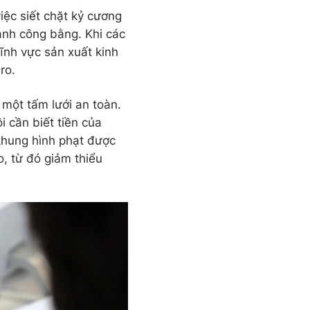
ệc siết chặt kỷ cương
anh công bằng. Khi các
ĩnh vực sản xuất kinh
ro.
 một tấm lưới an toàn.
 cần biết tiền của
khung hình phạt được
o, từ đó giảm thiểu