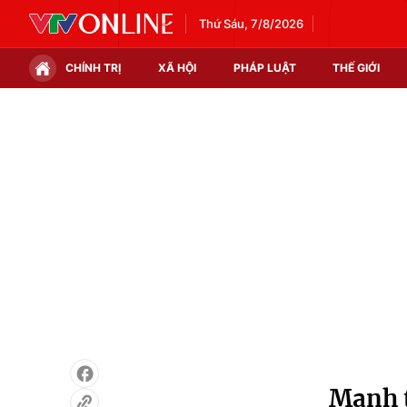
Thứ Sáu, 7/8/2026
CHÍNH TRỊ
XÃ HỘI
PHÁP LUẬT
THẾ GIỚI
Chính trị
Xã hội
Thế giới
Kinh tế
Tin tức
Tài chính
Thế giới đó đây
Thị trường
Câu chuyện quốc tế
Góc doanh nghiệp
Dữ liệu và đời sống
Mạnh t