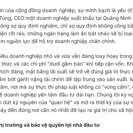
ìn của cộng đồng doanh nghiệp, sự minh bạch là yếu tố
ùng, CEO một doanh nghiệp xuất khẩu tại Quảng Ninh 
hông sợ quy định nghiêm, chỉ sợ quy định không công b
iện rốt ráo, những ngân hàng làm ăn bát nháo sẽ bị loại
hêm nguồn lực để hỗ trợ doanh nghiệp chân chính.
hiều doanh nghiệp nhỏ và vừa vẫn đang loay hoay trong 
thức và các chi phí "dưới gầm bàn" khi tiếp cận vốn. Kh
 thích đáng, mặt bằng lãi suất sẽ trở về đúng giá trị thực 
iảm bớt gánh nặng tài chính để tập trung vào sản xuất. M
tâm, nơi mà sự thực thi pháp luật không có "vùng cấm", 
ể doanh nghiệp yên tâm đầu tư dài hạn. Chúng tôi kỳ v
 dứt kỷ nguyên của "quan hệ" và mở ra thời kỳ của sự 
y đến đúng nơi cần nó nhất để tạo ra giá trị cho xã hội
hị trường và bảo vệ quyền lợi nhà đầu tư