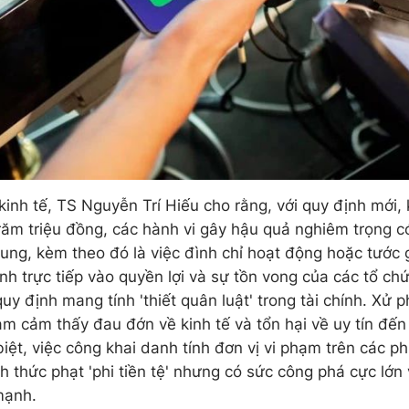
kinh tế, TS Nguyễn Trí Hiếu cho rằng, với quy định mới,
trăm triệu đồng, các hành vi gây hậu quả nghiêm trọng c
hung, kèm theo đó là việc đình chỉ hoạt động hoặc tước 
h trực tiếp vào quyền lợi và sự tồn vong của các tổ chứ
y định mang tính 'thiết quân luật' trong tài chính. Xử p
ạm cảm thấy đau đớn về kinh tế và tổn hại về uy tín đế
ệt, việc công khai danh tính đơn vị vi phạm trên các ph
h thức phạt 'phi tiền tệ' nhưng có sức công phá cực lớn
mạnh.