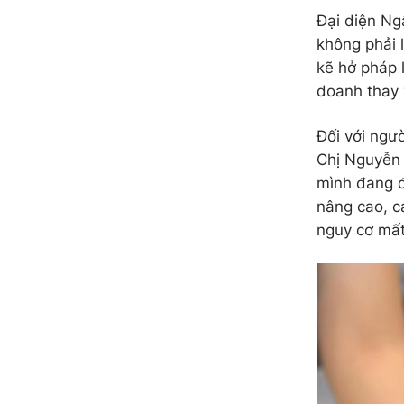
Đại diện Ng
không phải 
kẽ hở pháp 
doanh thay v
Đối với ngư
Chị Nguyễn 
mình đang đ
nâng cao, cá
nguy cơ mất