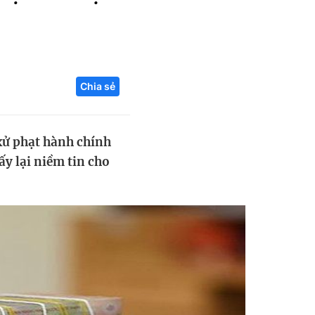
Liên hệ toà soạn
Chia sẻ
hệ tương lai
xử phạt hành chính
ấy lại niềm tin cho