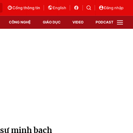
Cổng thông tin
English
Đăng nhập
CÔNG NGHỆ
GIÁO DỤC
VIDEO
PODCAST
VTV Money
VTV Thể thao
VTV Sức khoẻ
Bất động sản
Thị trường 24h
Tấm lòng Việt
Vươn mình bằng AI
VTV4
VTV8
VTV9
Lịch phát sóng
Giao lưu trực tuyến
i sự minh bạch
Sự kiện