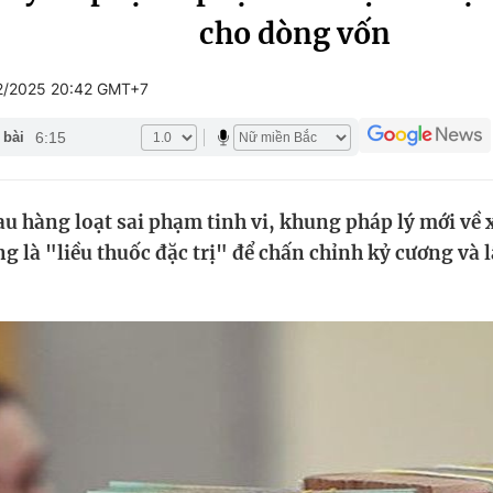
cho dòng vốn
Góc ảnh
2/2025 20:42 GMT+7
Giáo dục
Công nghệ
6:15
 bài
Tuyển sinh
Hitech Công ng
Học trực tuyến
Sản phẩm
u hàng loạt sai phạm tinh vi, khung pháp lý mới về 
g
Thị trường
g là "liều thuốc đặc trị" để chấn chỉnh kỷ cương và l
Tư vấn