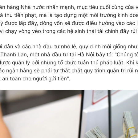
ân hàng Nhà nước nhấn mạnh, mục tiêu cuối cùng của vi
là thu tiền phạt, mà là tạo dựng một môi trường kinh do
lý được lấp đầy, dòng vốn sẽ được điều hướng vào các l
ì chạy vòng vèo trong các hệ sinh thái tài chính đầy rủi 
ời dân và các nhà đầu tư nhỏ lẻ, quy định mới giống như
Thanh Lan, một nhà đầu tư tại Hà Nội bày tỏ: "Chúng tôi
ược quản lý bởi những tổ chức tuân thủ pháp luật. Khi 
c ngân hàng sẽ phải tự thắt chặt quy trình quản trị rủi r
 an toàn cho người gửi tiền".