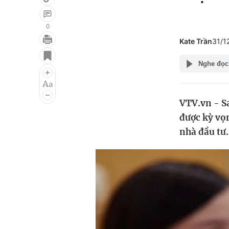
0
Kate Trần
31/1
Giải trí
Đời sống
Nghe đọc
Điện ảnh
Du lịch
Âm nhạc
Làm đẹp
VTV.vn - Sa
Sao
Chất lượng cuộc sốn
được kỳ vọn
nhà đầu tư.