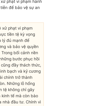
về xử phạt vi phạm hành
 tiễn để bảo vệ sự an
ề xử phạt vi phạm
vực tiền tệ kỳ vọng
p lý đủ mạnh để
ường và bảo vệ quyền
ền Trong bối cảnh nền
 những bước phục hồi
cũng đầy thách thức,
minh bạch và kỷ cương
ài chính trở thành
òn. Những lỗ hổng
ền tệ không chỉ gây
n kinh tế mà còn bào
 nhà đầu tư. Chính vì