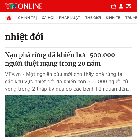
CHÍNH TRỊ
XÃ HỘI
PHÁP LUẬT
THẾ GIỚI
KINH TẾ
TRUYỀ
nhiệt đới
Chuyên mục
Nạn phá rừng đã khiến hơn 500.000
Chính trị
người thiệt mạng trong 20 năm
VTV.vn - Một nghiên cứu mới cho thấy phá rừng tại
Xã hội
các khu vực nhiệt đới đã khiến hơn 500.000 người tử
vong trong 2 thập kỷ qua do các bệnh liên quan đến...
Pháp luật
Y tế
Thế giới