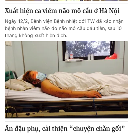
Xuất hiện ca viêm não mô cầu ở Hà Nội
® Cấm sao chép dưới mọi hình thức nếu không có sự chấp
Ngày 12/2, Bệnh viện Bệnh nhiệt đới TW đã xác nhận
thuận bằng văn bản. Ghi rõ nguồn VTV.vn khi phát hành lại
bệnh nhân viêm não do não mô cầu đầu tiên, sau 10
thông tin từ website này.
tháng không xuất hiện dịch.
Ăn đậu phụ, cải thiện “chuyện chăn gối”