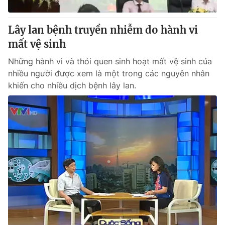
Giấy phép hoạt động báo in và báo điện tử số 483/GP-BTTTT
cấp ngày 29/12/2023
Lây lan bệnh truyền nhiễm do hành vi
Tổng Biên tập:
Vũ Thanh Thủy
mất vệ sinh
Phó Tổng Biên tập:
Nguyễn Thị Mỹ Hạnh, Phạm Quốc Thắng,
Nguyễn Trọng Ninh
Những hành vi và thói quen sinh hoạt mất vệ sinh của
Tổng đài VTV:
024.38 355 931 - 024.38 355 932
nhiều người được xem là một trong các nguyên nhân
Ðiện thoại Thời báo VTV:
024.66 897 897
khiến cho nhiều dịch bệnh lây lan.
Email:
toasoan@vtv.vn
Liên hệ quảng cáo:
024-7300.7108