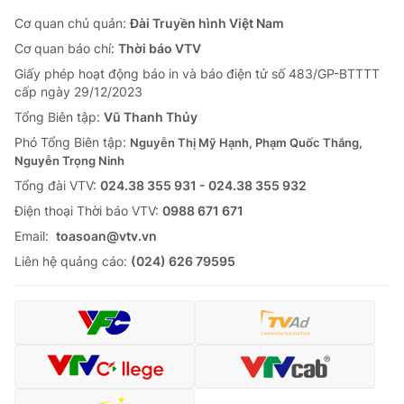
Cơ quan chủ quản:
Đài Truyền hình Việt Nam
Cơ quan báo chí:
Thời báo VTV
Giấy phép hoạt động báo in và báo điện tử số 483/GP-BTTTT
cấp ngày 29/12/2023
Tổng Biên tập:
Vũ Thanh Thủy
Phó Tổng Biên tập:
Nguyễn Thị Mỹ Hạnh, Phạm Quốc Thắng,
Nguyễn Trọng Ninh
Tổng đài VTV:
024.38 355 931 - 024.38 355 932
Ðiện thoại Thời báo VTV:
0988 671 671
Email:
toasoan@vtv.vn
Liên hệ quảng cáo:
(024) 626 79595