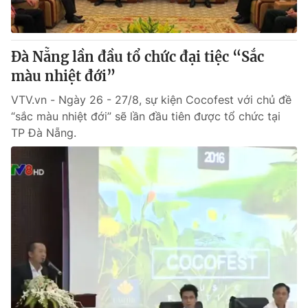
Thị trường 24h
Tấm lòng Việt
VTV4
Vươn mình bằng AI
Đà Nẵng lần đầu tổ chức đại tiệc “Sắc
màu nhiệt đới”
VTV9
VTV8
VTV.vn - Ngày 26 - 27/8, sự kiện Cocofest với chủ đề
“sắc màu nhiệt đới” sẽ lần đầu tiên được tổ chức tại
Liên hệ tòa soạn
English
TP Đà Nẵng.
THỜI BÁO VTV
Theo dõi báo trên
Cơ quan chủ quản:
Đài Truyền hình Việt Nam
Cơ quan báo chí:
Thời báo VTV