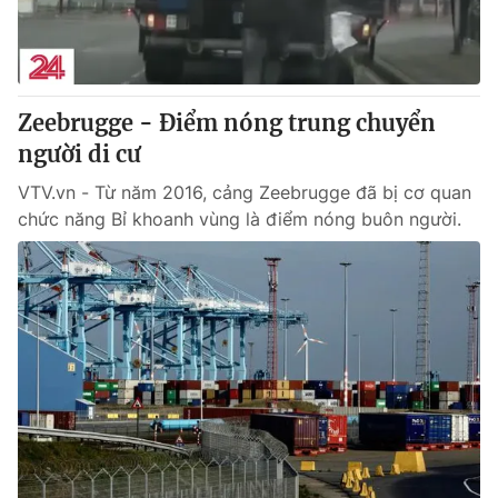
Thị trường 24h
Tấm lòng Việt
VTV4
Vươn mình bằng AI
Zeebrugge - Điểm nóng trung chuyển
VTV9
VTV8
người di cư
VTV.vn - Từ năm 2016, cảng Zeebrugge đã bị cơ quan
Liên hệ tòa soạn
English
chức năng Bỉ khoanh vùng là điểm nóng buôn người.
THỜI BÁO VTV
Theo dõi báo trên
Cơ quan chủ quản:
Đài Truyền hình Việt Nam
Cơ quan báo chí:
Thời báo VTV