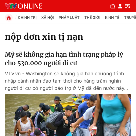
CHÍNH TRỊ
XÃ HỘI
PHÁP LUẬT
THẾ GIỚI
KINH TẾ
TRUYỀ
nộp đơn xin tị nạn
Chuyên mục
Mỹ sẽ không gia hạn tình trạng pháp lý
Chính trị
cho 530.000 người di cư
VTV.vn - Washington sẽ không gia hạn chương trình
Xã hội
nhập cảnh nhân đạo tạm thời cho hàng trăm nghìn
người di cư có người bảo trợ ở Mỹ đã đến nước này...
Pháp luật
Y tế
Thế giới