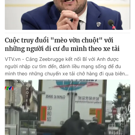
Giao lưu trực tuyến
Sản phẩm
Lịch phát sóng
Thị trường
Tư vấn
Cuộc truy đuổi "mèo vờn chuột" với
Chuyên mục khác
những người di cư đu mình theo xe tải
Emagazine
Podcast
VTV.vn - Cảng Zeebrugge kết nối Bỉ với Anh được
người nhập cư tìm đến, đánh liều mạng sống để đu
Photo
Infographic
mình theo những chuyến xe tải chở hàng đi qua biên...
Video
Shorts video
VTV Money
VTV Thể thao
VTV Sức khoẻ
Bất động sản