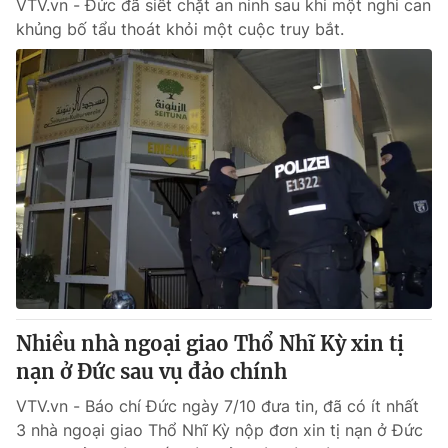
VTV.vn - Đức đã siết chặt an ninh sau khi một nghi can
khủng bố tẩu thoát khỏi một cuộc truy bắt.
Nhiều nhà ngoại giao Thổ Nhĩ Kỳ xin tị
nạn ở Đức sau vụ đảo chính
VTV.vn - Báo chí Đức ngày 7/10 đưa tin, đã có ít nhất
3 nhà ngoại giao Thổ Nhĩ Kỳ nộp đơn xin tị nạn ở Đức