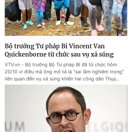
Tin tức
Kinh tế
Thế giới đó đây
Tài chính
Dữ liệu và đời sống
Câu chuyện quốc tế
Thị trường
Bộ trưởng Tư pháp Bỉ Vincent Van
Truyền hình
Góc doanh nghiệp
Quickenborne từ chức sau vụ xả súng
Phim VTV
Giải trí
VTV.vn - Bộ trưởng Bộ Tư pháp Bỉ đã từ chức hôm
Hậu trường
20/10 vì điều mà ông mô tả là "sai lầm nghiêm trọng"
Điện ảnh
liên quan đến vụ xả súng khiến hai công dân Thụy...
Đời sống
Nhân vật
Âm nhạc
Du lịch
Khán giả
Giáo dục
Sao
Làm đẹp
Giải sao mai
Tuyển sinh
Công nghệ
Chất lượng cuộc sống
Học trực tuyến
Hitech Công nghệ tương lai