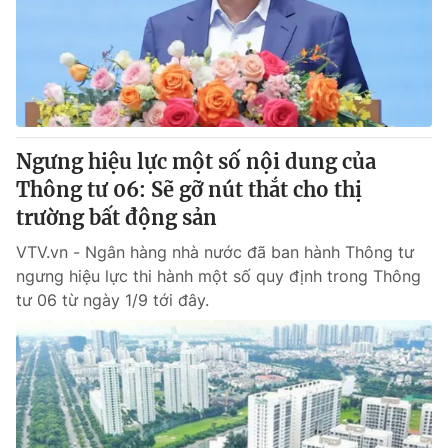
Giao lưu trực tuyến
Sản phẩm
Lịch phát sóng
Thị trường
Tư vấn
Chuyên mục khác
Ngưng hiệu lực một số nội dung của
Emagazine
Podcast
Thông tư 06: Sẽ gỡ nút thắt cho thị
trường bất động sản
Photo
Infographic
VTV.vn - Ngân hàng nhà nước đã ban hành Thông tư
ngưng hiệu lực thi hành một số quy định trong Thông
Video
Shorts video
tư 06 từ ngày 1/9 tới đây.
VTV Money
VTV Thể thao
VTV Sức khoẻ
Bất động sản