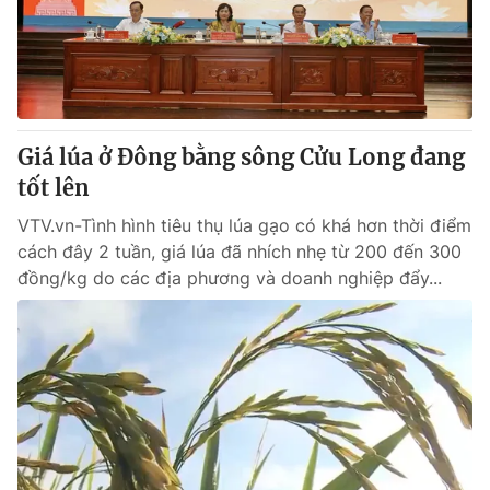
Giấy phép hoạt động báo in và báo điện tử số 483/GP-BTTTT
cấp ngày 29/12/2023
Tổng Biên tập:
Vũ Thanh Thủy
Phó Tổng Biên tập:
Nguyễn Thị Mỹ Hạnh, Phạm Quốc Thắng,
Nguyễn Trọng Ninh
Tổng đài VTV:
Giá lúa ở Đông bằng sông Cửu Long đang
024.38 355 931 - 024.38 355 932
Ðiện thoại Thời báo VTV:
tốt lên
024.66 897 897
Email:
toasoan@vtv.vn
VTV.vn-Tình hình tiêu thụ lúa gạo có khá hơn thời điểm
Liên hệ quảng cáo:
024-7300.7108
cách đây 2 tuần, giá lúa đã nhích nhẹ từ 200 đến 300
đồng/kg do các địa phương và doanh nghiệp đẩy...