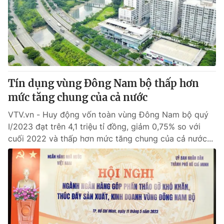
Thị trường 24h
Tấm lòng Việt
VTV4
Vươn mình bằng AI
VTV9
VTV8
Tín dụng vùng Đông Nam bộ thấp hơn
Liên hệ tòa soạn
English
mức tăng chung của cả nước
VTV.vn - Huy động vốn toàn vùng Đông Nam bộ quý
I/2023 đạt trên 4,1 triệu tỉ đồng, giảm 0,75% so với
cuối 2022 và thấp hơn mức tăng chung của cả nước...
THỜI BÁO VTV
Theo dõi báo trên
Cơ quan chủ quản:
Đài Truyền hình Việt Nam
Cơ quan báo chí:
Thời báo VTV