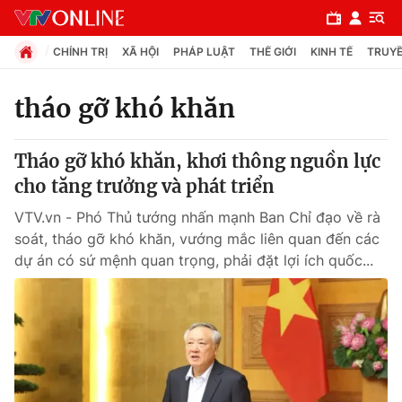
CHÍNH TRỊ
XÃ HỘI
PHÁP LUẬT
THẾ GIỚI
KINH TẾ
TRUYỀ
tháo gỡ khó khăn
Chuyên mục
Tháo gỡ khó khăn, khơi thông nguồn lực
Chính trị
cho tăng trưởng và phát triển
VTV.vn - Phó Thủ tướng nhấn mạnh Ban Chỉ đạo về rà
Xã hội
soát, tháo gỡ khó khăn, vướng mắc liên quan đến các
dự án có sứ mệnh quan trọng, phải đặt lợi ích quốc...
Pháp luật
Y tế
Thế giới