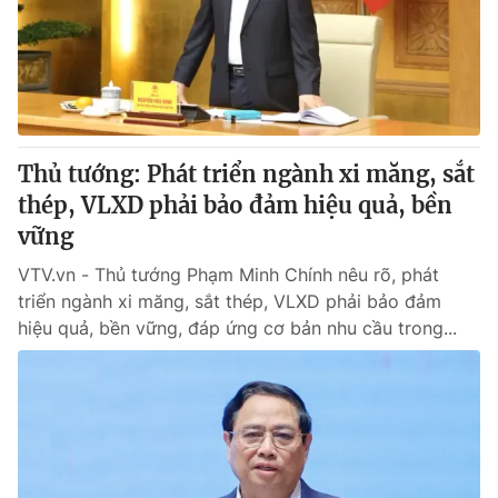
Tin tức
Kinh tế
Thế giới đó đây
Tài chính
Dữ liệu và đời sống
Câu chuyện quốc tế
Thị trường
Thủ tướng: Phát triển ngành xi măng, sắt
Truyền hình
Góc doanh nghiệp
thép, VLXD phải bảo đảm hiệu quả, bền
Phim VTV
vững
Giải trí
Hậu trường
VTV.vn - Thủ tướng Phạm Minh Chính nêu rõ, phát
Điện ảnh
triển ngành xi măng, sắt thép, VLXD phải bảo đảm
Đời sống
Nhân vật
hiệu quả, bền vững, đáp ứng cơ bản nhu cầu trong...
Âm nhạc
Du lịch
Khán giả
Giáo dục
Sao
Làm đẹp
Giải sao mai
Tuyển sinh
Công nghệ
Chất lượng cuộc sống
Học trực tuyến
Hitech Công nghệ tương lai