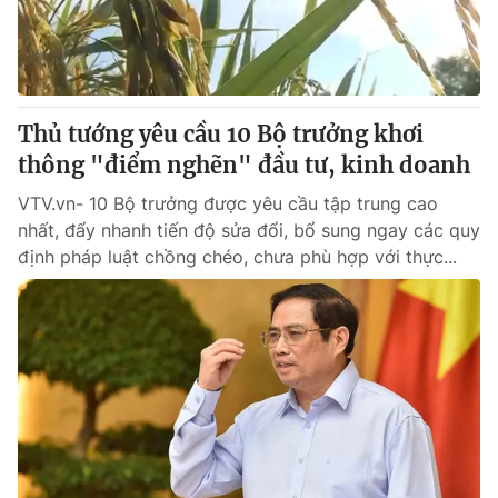
® Cấm sao chép dưới mọi hình thức nếu không có sự chấp
thuận bằng văn bản. Ghi rõ nguồn VTV.vn khi phát hành lại
thông tin từ website này.
Thủ tướng yêu cầu 10 Bộ trưởng khơi
thông "điểm nghẽn" đầu tư, kinh doanh
VTV.vn- 10 Bộ trưởng được yêu cầu tập trung cao
nhất, đẩy nhanh tiến độ sửa đổi, bổ sung ngay các quy
định pháp luật chồng chéo, chưa phù hợp với thực...