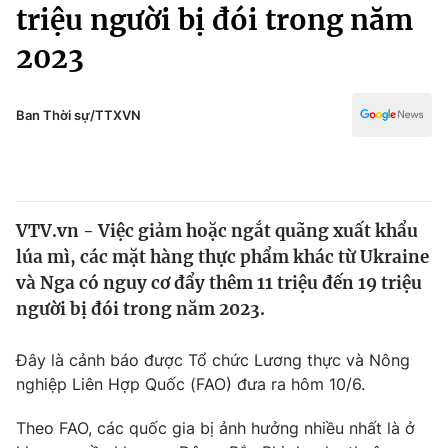
Chính trị
triệu người bị đói trong năm
Truyền hình
2023
Văn hóa - Giải trí
Xã hội
Y tế
Đời sống
Ban Thời sự/TTXVN
Pháp luật
Công nghệ
Giáo dục
Y tế
VTV.vn - Việc giảm hoặc ngắt quãng xuất khẩu
Thế giới
lúa mì, các mặt hàng thực phẩm khác từ Ukraine
Tin tức
và Nga có nguy cơ đẩy thêm 11 triệu đến 19 triệu
Kinh tế
người bị đói trong năm 2023.
Thế giới đó đây
Tài chính
Dữ liệu và đời sống
Câu chuyện quốc tế
Đây là cảnh báo được Tổ chức Lương thực và Nông
Thị trường
nghiệp Liên Hợp Quốc (FAO) đưa ra hôm 10/6.
Truyền hình
Góc doanh nghiệp
Theo FAO, các quốc gia bị ảnh hưởng nhiều nhất là ở