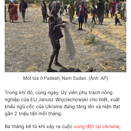
Photo
Infographic
Video
Shorts video
VTV Money
VTV Thể thao
VTV Sức khoẻ
Bất động sản
Thị trường 24h
Tấm lòng Việt
Mót lúa ở Padeah, Nam Sudan. (Ảnh: AP)
Trong khi đó, cùng ngày, Ủy viên phụ trách nông
VTV4
Vươn mình bằng AI
nghiệp của EU Janusz Wojciechowski cho biết, xuất
khẩu ngũ cốc của Ukraine đang tăng lên và hiện đạt
VTV9
VTV8
gần 2 triệu tấn mỗi tháng.
Ba tháng kể từ khi xảy ra cuộc
xung đột tại Ukraine
,
Liên hệ tòa soạn
English