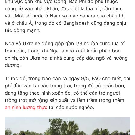
khu vực gần khu vực Đông, Bắc Phi do phụ thuộc
Phim VTV
Giải trí
nặng nề vào nhập khẩu, đặc biệt là lúa mì, dầu thực
Hậu trường
vật. Một số nước ở Nam sa mạc Sahara của châu Phi
Điện ảnh
và ở châu Á, trong đó có Bangladesh cũng đang chịu
Đời sống
Nhân vật
tác động mạnh.
Âm nhạc
Du lịch
Khán giả
Giáo dục
Sao
Nga và Ukraine đóng góp gần 1/3 nguồn cung lúa mì
Làm đẹp
Giải sao mai
toàn cầu, trong khi Nga là nhà xuất khẩu phân bón
Tuyển sinh
chính, còn Ukraine là nhà cung cấp dầu ngô và hướng
Công nghệ
Chất lượng cuộc sống
dương.
Học trực tuyến
Hitech Công nghệ tương lai
Giao lưu trực tuyến
Trước đó, trong báo cáo ra ngày 9/5, FAO cho biết, chi
Sản phẩm
phí đầu vào tại các trang trại, trong đó có phân bón,
đang tăng theo hình xoắn ốc, có thể cản trở người
Lịch phát sóng
Thị trường
trồng trọt mở rộng sản xuất và làm trầm trọng thêm
an ninh lương thực
tại các nước nghèo.
Tư vấn
Chuyên mục khác
Emagazine
Podcast