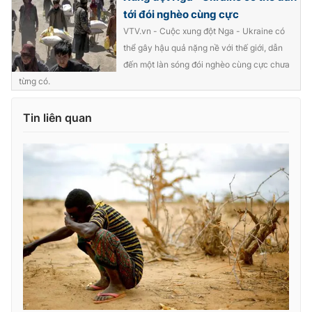
Ðiện thoại Thời báo VTV:
024.66 897 897
tới đói nghèo cùng cực
Email:
toasoan@vtv.vn
VTV.vn - Cuộc xung đột Nga - Ukraine có
Liên hệ quảng cáo:
024-7300.7108
thể gây hậu quả nặng nề với thế giới, dẫn
đến một làn sóng đói nghèo cùng cực chưa
từng có.
Tin liên quan
® Cấm sao chép dưới mọi hình thức nếu không có sự chấp
thuận bằng văn bản. Ghi rõ nguồn VTV.vn khi phát hành lại
thông tin từ website này.