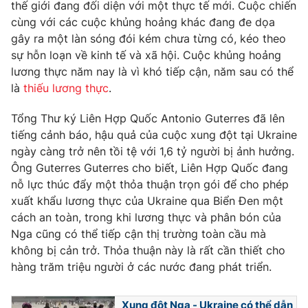
thế giới đang đối diện với một thực tế mới. Cuộc chiến
cùng với các cuộc khủng hoảng khác đang đe dọa
gây ra một làn sóng đói kém chưa từng có, kéo theo
sự hỗn loạn về kinh tế và xã hội. Cuộc khủng hoảng
THỜI BÁO VTV
lương thực năm nay là vì khó tiếp cận, năm sau có thể
là
thiếu lương thực
.
Tổng Thư ký Liên Hợp Quốc Antonio Guterres đã lên
Theo dõi báo trên
tiếng cảnh báo, hậu quả của cuộc xung đột tại Ukraine
ngày càng trở nên tồi tệ với 1,6 tỷ người bị ảnh hưởng.
Ông Guterres Guterres cho biết, Liên Hợp Quốc đang
Cơ quan chủ quản:
Đài Truyền hình Việt Nam
nỗ lực thúc đẩy một thỏa thuận trọn gói để cho phép
Cơ quan báo chí:
Thời báo VTV
xuất khẩu lương thực của Ukraine qua Biển Đen một
Giấy phép hoạt động báo in và báo điện tử số 483/GP-BTTTT
cách an toàn, trong khi lương thực và phân bón của
cấp ngày 29/12/2023
Nga cũng có thể tiếp cận thị trường toàn cầu mà
Tổng Biên tập:
Vũ Thanh Thủy
không bị cản trở. Thỏa thuận này là rất cần thiết cho
Phó Tổng Biên tập:
Nguyễn Thị Mỹ Hạnh, Phạm Quốc Thắng,
hàng trăm triệu người ở các nước đang phát triển.
Nguyễn Trọng Ninh
Tổng đài VTV:
024.38 355 931 - 024.38 355 932
Xung đột Nga - Ukraine có thể dẫn