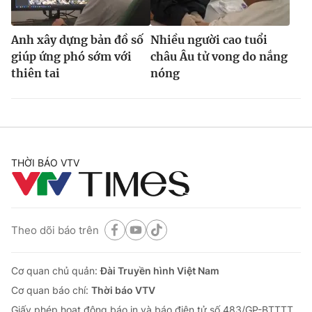
Anh xây dựng bản đồ số
Nhiều người cao tuổi
giúp ứng phó sớm với
châu Âu tử vong do nắng
thiên tai
nóng
THỜI BÁO VTV
Theo dõi báo trên
Cơ quan chủ quản:
Đài Truyền hình Việt Nam
Cơ quan báo chí:
Thời báo VTV
Giấy phép hoạt động báo in và báo điện tử số 483/GP-BTTTT