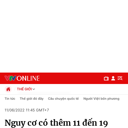
THẾ GIỚI
Chính trị
Tin tức
Thế giới đó đây
Câu chuyện quốc tế
Người Việt bốn phương
Xã hội
11/06/2022 11:45 GMT+7
Pháp luật
Chuyên mục
Kinh tế
Nguy cơ có thêm 11 đến 19
Thể thao