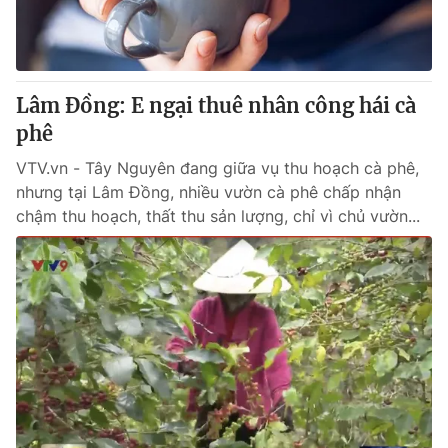
Giao lưu trực tuyến
Sản phẩm
Lịch phát sóng
Thị trường
Tư vấn
Lâm Đồng: E ngại thuê nhân công hái cà
phê
Chuyên mục khác
Emagazine
VTV.vn - Tây Nguyên đang giữa vụ thu hoạch cà phê,
Podcast
nhưng tại Lâm Đồng, nhiều vườn cà phê chấp nhận
chậm thu hoạch, thất thu sản lượng, chỉ vì chủ vườn...
Photo
Infographic
Video
Shorts video
VTV Money
VTV Thể thao
VTV Sức khoẻ
Bất động sản