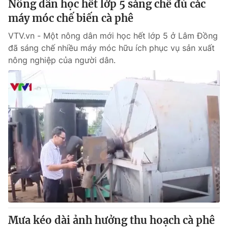
Nông dân học hết lớp 5 sáng chế đủ các
Giấy phép hoạt động báo in và báo điện tử số 483/GP-BTTTT
máy móc chế biến cà phê
cấp ngày 29/12/2023
Tổng Biên tập:
Vũ Thanh Thủy
VTV.vn - Một nông dân mới học hết lớp 5 ở Lâm Đồng
Phó Tổng Biên tập:
đã sáng chế nhiều máy móc hữu ích phục vụ sản xuất
Nguyễn Thị Mỹ Hạnh, Phạm Quốc Thắng,
Nguyễn Trọng Ninh
nông nghiệp của người dân.
Tổng đài VTV:
024.38 355 931 - 024.38 355 932
Ðiện thoại Thời báo VTV:
024.66 897 897
Email:
toasoan@vtv.vn
Liên hệ quảng cáo:
024-7300.7108
Mưa kéo dài ảnh hưởng thu hoạch cà phê