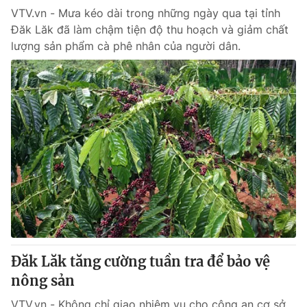
VTV.vn - Mưa kéo dài trong những ngày qua tại tỉnh
Đăk Lăk đã làm chậm tiện độ thu hoạch và giảm chất
® Cấm sao chép dưới mọi hình thức nếu không có sự chấp
lượng sản phẩm cà phê nhân của người dân.
thuận bằng văn bản. Ghi rõ nguồn VTV.vn khi phát hành lại
thông tin từ website này.
Đăk Lăk tăng cường tuần tra để bảo vệ
nông sản
VTV.vn - Không chỉ giao nhiệm vụ cho công an cơ sở