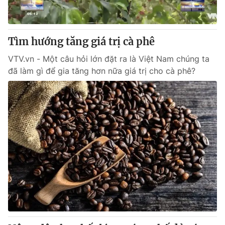
Thị trường 24h
Tấm lòng Việt
VTV4
Vươn mình bằng AI
Tìm hướng tăng giá trị cà phê
VTV.vn - Một câu hỏi lớn đặt ra là Việt Nam chúng ta
VTV9
VTV8
đã làm gì để gia tăng hơn nữa giá trị cho cà phê?
Liên hệ tòa soạn
English
THỜI BÁO VTV
Theo dõi báo trên
Cơ quan chủ quản:
Đài Truyền hình Việt Nam
Cơ quan báo chí:
Thời báo VTV