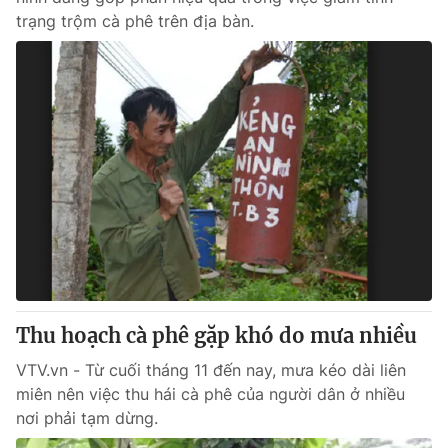
trạng trộm cà phê trên địa bàn.
Thu hoạch cà phê gặp khó do mưa nhiều
VTV.vn - Từ cuối tháng 11 đến nay, mưa kéo dài liên
miên nên việc thu hái cà phê của người dân ở nhiều
nơi phải tạm dừng.