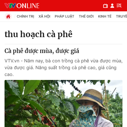
CHÍNH TRỊ
XÃ HỘI
PHÁP LUẬT
THẾ GIỚI
KINH TẾ
TRUYỀ
thu hoạch cà phê
Chuyên mục
Cà phê được mùa, được giá
Chính trị
VTV.vn - Năm nay, bà con trồng cà phê vừa được mùa,
vừa được giá. Năng suất trồng cà phê cao, giá cũng
Xã hội
cao.
Pháp luật
Y tế
Thế giới