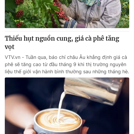
Tin tức
Kinh tế
Thế giới đó đây
Tài chính
Dữ liệu và đời sống
Câu chuyện quốc tế
Thị trường
Thiếu hụt nguồn cung, giá cà phê tăng
vọt
Truyền hình
Góc doanh nghiệp
VTV.vn - Tuần qua, báo chí châu Âu khẳng định giá cà
Phim VTV
Giải trí
phê sẽ tăng cao từ đầu tháng 9 khi thị trường nguyên
Hậu trường
liệu thế giới vận hành bình thường sau những tháng hè.
Điện ảnh
Đời sống
Nhân vật
Âm nhạc
Du lịch
Khán giả
Giáo dục
Sao
Làm đẹp
Giải sao mai
Tuyển sinh
Công nghệ
Chất lượng cuộc sống
Học trực tuyến
Hitech Công nghệ tương lai