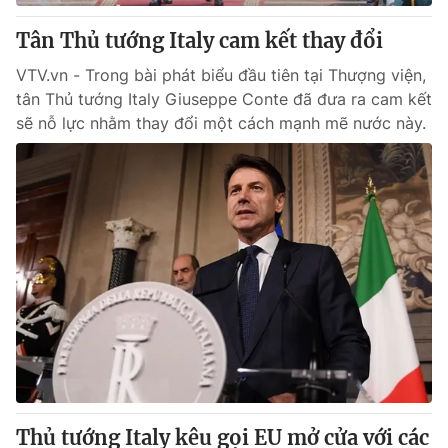
Tân Thủ tướng Italy cam kết thay đổi
® Cấm sao chép dưới mọi hình thức nếu không có sự chấp
VTV.vn - Trong bài phát biểu đầu tiên tại Thượng viện,
thuận bằng văn bản. Ghi rõ nguồn VTV.vn khi phát hành lại
thông tin từ website này.
tân Thủ tướng Italy Giuseppe Conte đã đưa ra cam kết
sẽ nỗ lực nhằm thay đổi một cách mạnh mẽ nước này.
Thủ tướng Italy kêu gọi EU mở cửa với các