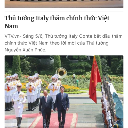
Giấy phép hoạt động báo in và báo điện tử số 483/GP-BTTTT
cấp ngày 29/12/2023
Thủ tướng Italy thăm chính thức Việt
Tổng Biên tập:
Vũ Thanh Thủy
Nam
Phó Tổng Biên tập:
Nguyễn Thị Mỹ Hạnh, Phạm Quốc Thắng,
Nguyễn Trọng Ninh
VTV.vn- Sáng 5/6, Thủ tướng Italy Conte bắt đầu thăm
Tổng đài VTV:
024.38 355 931 - 024.38 355 932
chính thức Việt Nam theo lời mời của Thủ tướng
Ðiện thoại Thời báo VTV:
024.66 897 897
Nguyễn Xuân Phúc.
Email:
toasoan@vtv.vn
Liên hệ quảng cáo:
024-7300.7108