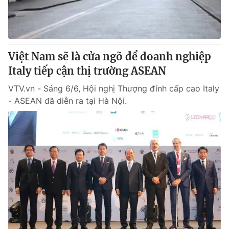
Thị trường 24h
Tấm lòng Việt
VTV4
Vươn mình bằng AI
Việt Nam sẽ là cửa ngõ để doanh nghiệp
VTV9
VTV8
Italy tiếp cận thị trường ASEAN
VTV.vn - Sáng 6/6, Hội nghị Thượng đỉnh cấp cao Italy
Liên hệ tòa soạn
English
- ASEAN đã diễn ra tại Hà Nội.
THỜI BÁO VTV
Theo dõi báo trên
Cơ quan chủ quản:
Đài Truyền hình Việt Nam
Cơ quan báo chí:
Thời báo VTV