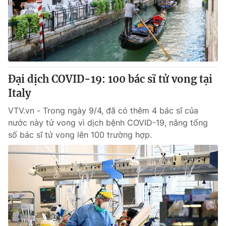
Tin tức
Kinh tế
Thế giới đó đây
Tài chính
Dữ liệu và đời sống
Câu chuyện quốc tế
Thị trường
Đại dịch COVID-19: 100 bác sĩ tử vong tại
Truyền hình
Góc doanh nghiệp
Italy
Phim VTV
Giải trí
VTV.vn - Trong ngày 9/4, đã có thêm 4 bác sĩ của
Hậu trường
nước này tử vong vì dịch bệnh COVID-19, nâng tổng
Điện ảnh
số bác sĩ tử vong lên 100 trường hợp.
Đời sống
Nhân vật
Âm nhạc
Du lịch
Khán giả
Giáo dục
Sao
Làm đẹp
Giải sao mai
Tuyển sinh
Công nghệ
Chất lượng cuộc sống
Học trực tuyến
Hitech Công nghệ tương lai