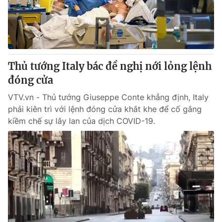
Giao lưu trực tuyến
Sản phẩm
Lịch phát sóng
Thị trường
Tư vấn
Thủ tướng Italy bác đề nghị nới lỏng lệnh
Chuyên mục khác
đóng cửa
Emagazine
Podcast
VTV.vn - Thủ tướng Giuseppe Conte khẳng định, Italy
phải kiên trì với lệnh đóng cửa khắt khe để cố gắng
Photo
Infographic
kiềm chế sự lây lan của dịch COVID-19.
Video
Shorts video
VTV Money
VTV Thể thao
VTV Sức khoẻ
Bất động sản