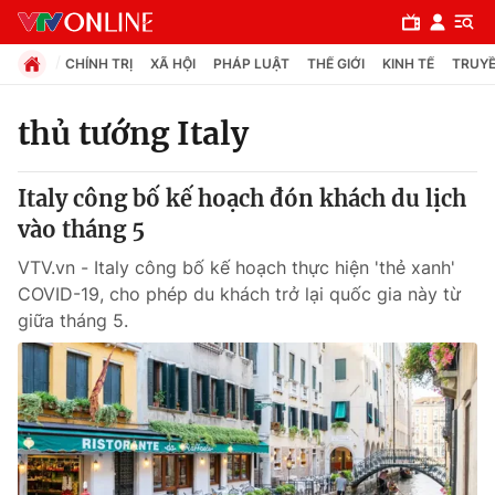
CHÍNH TRỊ
XÃ HỘI
PHÁP LUẬT
THẾ GIỚI
KINH TẾ
TRUYỀ
thủ tướng Italy
Chuyên mục
Italy công bố kế hoạch đón khách du lịch
Chính trị
vào tháng 5
VTV.vn - Italy công bố kế hoạch thực hiện 'thẻ xanh'
Xã hội
COVID-19, cho phép du khách trở lại quốc gia này từ
giữa tháng 5.
Pháp luật
Y tế
Thế giới