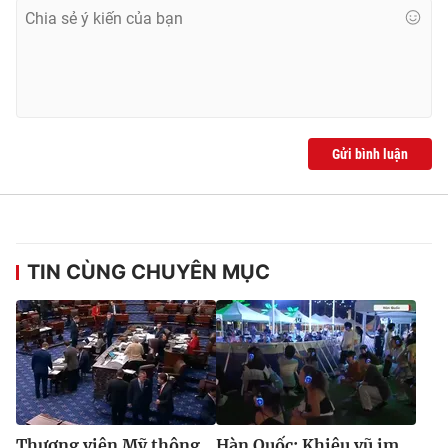
Ðiện thoại Thời báo VTV:
024.66 897 897
Email:
toasoan@vtv.vn
Liên hệ quảng cáo:
024-7300.7108
Gửi bình luận
TIN CÙNG CHUYÊN MỤC
® Cấm sao chép dưới mọi hình thức nếu không có sự chấp
thuận bằng văn bản. Ghi rõ nguồn VTV.vn khi phát hành lại
thông tin từ website này.
Thượng viện Mỹ thông
Hàn Quốc: Khiêu vũ im