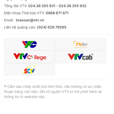
Tổng đài VTV:
024.38 355 931 - 024.38 355 932
Ðiện thoại Thời báo VTV:
0988 671 671
Email:
toasoan@vtv.vn
Liên hệ quảng cáo:
(024) 626 79595
® Cấm sao chép dưới mọi hình thức nếu không có sự chấp
thuận bằng văn bản. Ghi rõ nguồn VTV.vn khi phát hành lại
thông tin từ website này.