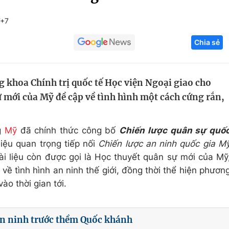
Góc ảnh
T+7
Chia sẻ
Giáo dục
Công nghệ
Tuyển sinh
Hitech Công ng
 khoa Chính trị quốc tế Học viện Ngoại giao cho
Học trực tuyến
Sản phẩm
ự mới của Mỹ đề cập về tình hình một cách cứng rắn,
g
Thị trường
Tư vấn
g
Mỹ
đã chính thức công bố
Chiến lược quân sự quố
iệu quan trọng tiếp nối
Chiến lược an ninh quốc gia M
i liệu còn được gọi là Học thuyết quân sự mới của Mỹ
ề tình hình an ninh thế giới, đồng thời thể hiện phươn
o thời gian tới.
an ninh trước thềm Quốc khánh