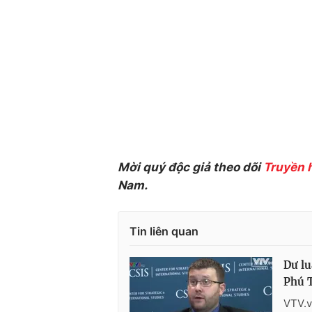
Mời quý độc giả theo dõi
Truyền 
Nam.
Tin liên quan
Dư l
Phú 
VTV.v