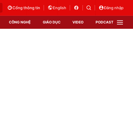
Cổng thông tin
English
Đăng nhập
CÔNG NGHỆ
GIÁO DỤC
VIDEO
PODCAST
VTV Money
VTV Thể thao
VTV Sức khoẻ
Bất động sản
Thị trường 24h
Tấm lòng Việt
Vươn mình bằng AI
VTV4
VTV8
VTV9
Lịch phát sóng
Giao lưu trực tuyến
Sự kiện