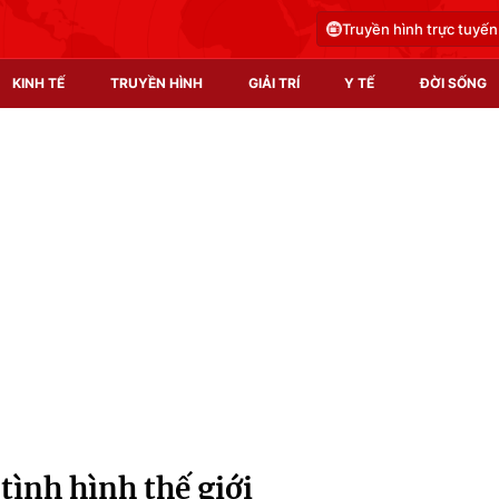
Truyền hình trực tuyến
KINH TẾ
TRUYỀN HÌNH
GIẢI TRÍ
Y TẾ
ĐỜI SỐNG
Pháp luật
Y tế
Truyền hình
Multimedia
Phim VTV
Video
Hậu trường
Shorts video
Nhân vật
Podcast
Khán giả
EMagazine
Giải sao mai
Photo
tình hình thế giới
Infographic