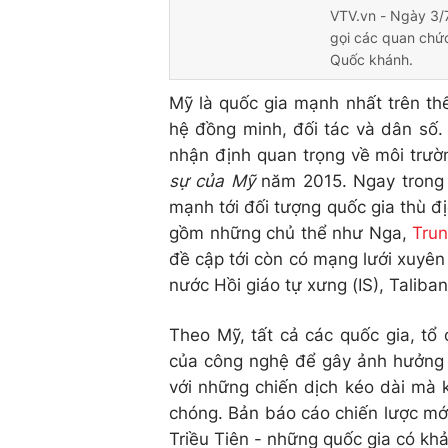
VTV.vn - Ngày 3/7
gọi các quan chức
Quốc khánh.
Mỹ là quốc gia mạnh nhất trên thế
hệ đồng minh, đối tác và dân số. 
nhận định quan trọng về môi trư
sự của Mỹ
năm 2015. Ngay trong
mạnh tới đối tượng quốc gia thù đị
gồm những chủ thể như Nga,
Tru
đề cập tới còn có mạng lưới xuyê
nước Hồi giáo tự xưng (IS), Taliban
Theo Mỹ, tất cả các quốc gia, t
của công nghệ để gây ảnh hưởng đ
với những chiến dịch kéo dài mà 
chóng. Bản báo cáo chiến lược mới
Triều Tiên - những quốc gia có khả