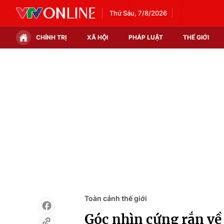
Thứ Sáu, 7/8/2026
CHÍNH TRỊ
XÃ HỘI
PHÁP LUẬT
THẾ GIỚI
Chính trị
Xã hội
Thế giới
Kinh tế
Tin tức
Tài chính
Thế giới đó đây
Thị trường
Câu chuyện quốc tế
Góc doanh nghiệp
Dữ liệu và đời sống
Toàn cảnh thế giới
Góc nhìn cứng rắn về 