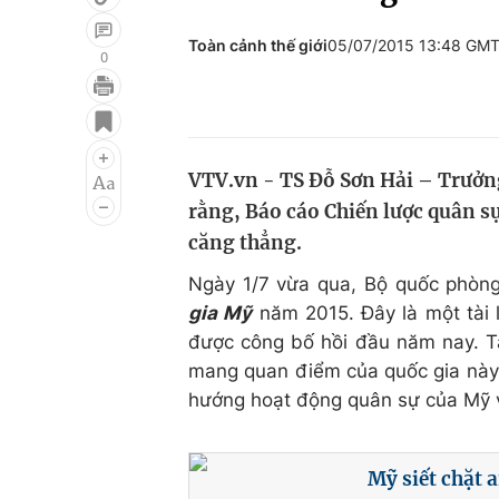
Toàn cảnh thế giới
05/07/2015 13:48 GM
0
Giải trí
Đời sống
Điện ảnh
Du lịch
VTV.vn - TS Đỗ Sơn Hải – Trưởng
Âm nhạc
Làm đẹp
rằng, Báo cáo Chiến lược quân s
Sao
Chất lượng cuộc sốn
căng thẳng.
Ngày 1/7 vừa qua, Bộ quốc phòn
gia Mỹ
năm 2015. Đây là một tài l
được công bố hồi đầu năm nay. Tà
mang quan điểm của quốc gia này v
hướng hoạt động quân sự của Mỹ và
Mỹ siết chặt 