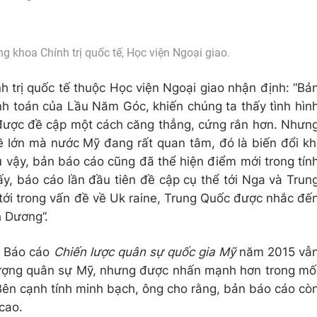
g khoa Chính trị quốc tế, Học viện Ngoại giao.
 trị quốc tế thuộc Học viện Ngoại giao nhận định: “Bả
nh toán của Lầu Năm Góc, khiến chúng ta thấy tình hìn
được đề cập một cách căng thẳng, cứng rắn hơn. Nhưn
ề lớn mà nước Mỹ đang rất quan tâm, đó là biến đổi kh
 vậy, bản báo cáo cũng đã thể hiện điểm mới trong tín
ấy, báo cáo lần đầu tiên đề cập cụ thể tới Nga và Trun
ới trong vấn đề về Uk raine, Trung Quốc được nhắc đế
h Dương”.
n Báo cáo
Chiến lược quân sự quốc gia Mỹ
năm 2015 vẫ
c lượng quân sự Mỹ, nhưng được nhấn mạnh hơn trong mố
Bên cạnh tính minh bạch, ông cho rằng, bản báo cáo cò
 cao.