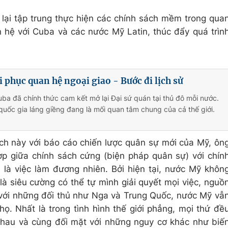
 lại tập trung thực hiện các chính sách mềm trong qua
hệ với Cuba và các nước Mỹ Latin, thúc đẩy quá trìn
 phục quan hệ ngoại giao - Bước đi lịch sử
ba đã chính thức cam kết mở lại Đại sứ quán tại thủ đô mỗi nước.
quốc gia láng giềng đang là mối quan tâm chung của cả thế giới.
ách này với báo cáo chiến lược quân sự mới của Mỹ, ôn
ợp giữa chính sách cứng (biện pháp quân sự) với chín
là việc làm đương nhiên. Bởi hiện tại, nước Mỹ khôn
là siêu cường có thể tự mình giải quyết mọi việc, nguồ
 với những đối thủ như Nga và Trung Quốc, nước Mỹ vẫ
họ. Nhất là trong tình hình thế giới phẳng, mọi thứ đề
nhau và cùng đối mặt với những nguy cơ khác như biế