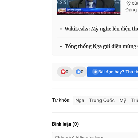
Kỳ củ
Đảng 
WikiLeaks: Mỹ nghe lén điện tho
Tổng thống Nga gửi điện mừng
0
0
Bài đọc hay? Thả t
Từ khóa:
Nga
Trung Quốc
Mỹ
Tri
Bình luận
(
0
)