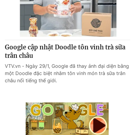
Tin tức
Kinh tế
Thế giới đó đây
Tài chính
Dữ liệu và đời sống
Câu chuyện quốc tế
Thị trường
Google cập nhật Doodle tôn vinh trà sữa
Truyền hình
Góc doanh nghiệp
trân châu
Phim VTV
Giải trí
VTV.vn - Ngày 29/1, Google đã thay ảnh đại diện bằng
Hậu trường
một Doodle đặc biệt nhằm tôn vinh món trà sữa trân
Điện ảnh
châu nổi tiếng thế giới.
Đời sống
Nhân vật
Âm nhạc
Du lịch
Khán giả
Giáo dục
Sao
Làm đẹp
Giải sao mai
Tuyển sinh
Công nghệ
Chất lượng cuộc sống
Học trực tuyến
Hitech Công nghệ tương lai