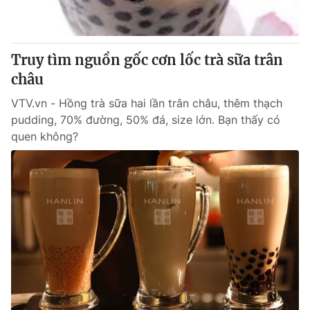
Thị trường 24h
Tấm lòng Việt
VTV4
Vươn mình bằng AI
Truy tìm nguồn gốc cơn lốc trà sữa trân
châu
VTV9
VTV8
VTV.vn - Hồng trà sữa hai lần trân châu, thêm thạch
pudding, 70% đường, 50% đá, size lớn. Bạn thấy có
Liên hệ tòa soạn
English
quen không?
THỜI BÁO VTV
Theo dõi báo trên
Cơ quan chủ quản:
Đài Truyền hình Việt Nam
Cơ quan báo chí:
Thời báo VTV