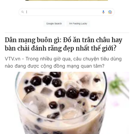
Giao lưu trực tuyến
Sản phẩm
Lịch phát sóng
Thị trường
Tư vấn
Dân mạng buôn gì: Đồ ăn trân châu hay
Chuyên mục khác
bàn chải đánh răng đẹp nhất thế giới?
Emagazine
Podcast
VTV.vn - Trong nhiều giờ qua, câu chuyện tiêu dùng
nào đang được cộng đồng mạng quan tâm?
Photo
Infographic
Video
Shorts video
VTV Money
VTV Thể thao
VTV Sức khoẻ
Bất động sản