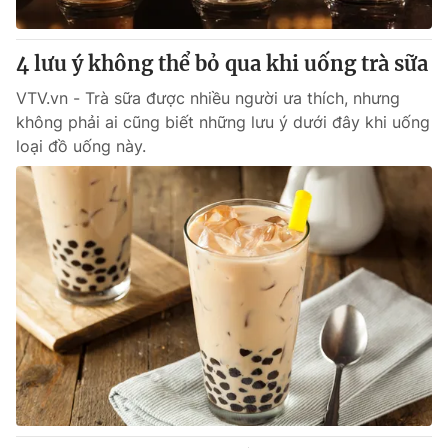
Giấy phép hoạt động báo in và báo điện tử số 483/GP-BTTTT
cấp ngày 29/12/2023
4 lưu ý không thể bỏ qua khi uống trà sữa
Tổng Biên tập:
Vũ Thanh Thủy
Phó Tổng Biên tập:
Nguyễn Thị Mỹ Hạnh, Phạm Quốc Thắng,
VTV.vn - Trà sữa được nhiều người ưa thích, nhưng
Nguyễn Trọng Ninh
không phải ai cũng biết những lưu ý dưới đây khi uống
Tổng đài VTV:
024.38 355 931 - 024.38 355 932
loại đồ uống này.
Ðiện thoại Thời báo VTV:
024.66 897 897
Email:
toasoan@vtv.vn
Liên hệ quảng cáo:
024-7300.7108