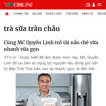
CHÍNH TRỊ
XÃ HỘI
PHÁP LUẬT
THẾ GIỚI
KINH TẾ
TRUYỀ
trà sữa trân châu
Chuyên mục
Cùng MC Quyền Linh trổ tài nấu chè vừa
Chính trị
nhanh vừa gọn
VTV.vn - Được biết để làm được món này, MC Quyền
Xã hội
Linh đã ưu tiên sử dụng bộ nguyên liệu đóng gói sẵn
từ Bếp Chè Thái bảo sao lại nhanh, gọn, lẹ đến thế.
Pháp luật
Y tế
Thế giới