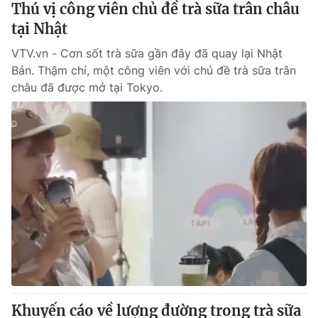
Thú vị công viên chủ đề trà sữa trân châu
tại Nhật
® Cấm sao chép dưới mọi hình thức nếu không có sự chấp
VTV.vn - Cơn sốt trà sữa gần đây đã quay lại Nhật
thuận bằng văn bản. Ghi rõ nguồn VTV.vn khi phát hành lại
thông tin từ website này.
Bản. Thậm chí, một công viên với chủ đề trà sữa trân
châu đã được mở tại Tokyo.
Khuyến cáo về lượng đường trong trà sữa