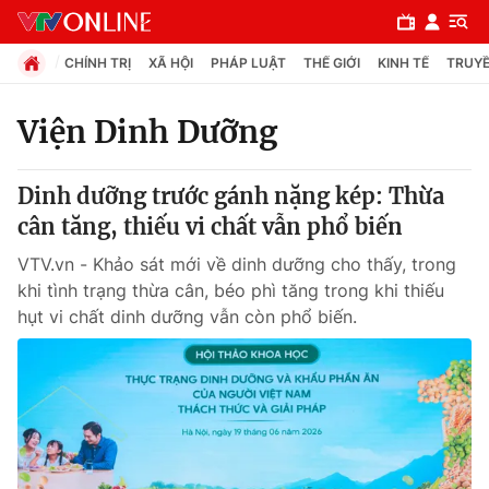
CHÍNH TRỊ
XÃ HỘI
PHÁP LUẬT
THẾ GIỚI
KINH TẾ
TRUYỀ
Viện Dinh Dưỡng
Chuyên mục
Dinh dưỡng trước gánh nặng kép: Thừa
Chính trị
cân tăng, thiếu vi chất vẫn phổ biến
VTV.vn - Khảo sát mới về dinh dưỡng cho thấy, trong
Xã hội
khi tình trạng thừa cân, béo phì tăng trong khi thiếu
hụt vi chất dinh dưỡng vẫn còn phổ biến.
Pháp luật
Y tế
Thế giới