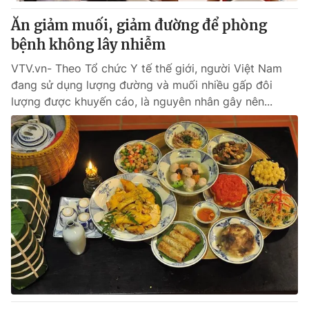
Ăn giảm muối, giảm đường để phòng
® Cấm sao chép dưới mọi hình thức nếu không có sự chấp
bệnh không lây nhiễm
thuận bằng văn bản. Ghi rõ nguồn VTV.vn khi phát hành lại
thông tin từ website này.
VTV.vn- Theo Tổ chức Y tế thế giới, người Việt Nam
đang sử dụng lượng đường và muối nhiều gấp đôi
lượng được khuyến cáo, là nguyên nhân gây nên...