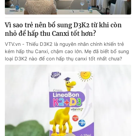
Thị trường 24h
Tấm lòng Việt
VTV4
Vươn mình bằng AI
Vì sao trẻ nên bổ sung D3K2 từ khi còn
nhỏ để hấp thu Canxi tốt hơn?
VTV9
VTV8
VTV.vn - Thiếu D3K2 là nguyên nhân chính khiến trẻ
kém hấp thu Canxi, chậm cao lớn. Mẹ đã biết bổ sung
Liên hệ tòa soạn
English
loại D3K2 nào để con hấp thụ canxi tốt nhất chưa?
THỜI BÁO VTV
Theo dõi báo trên
Cơ quan chủ quản:
Đài Truyền hình Việt Nam
Cơ quan báo chí:
Thời báo VTV