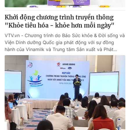
Giấy phép hoạt động báo in và báo điện tử số 483/GP-BTTTT
cấp ngày 29/12/2023
Khởi động chương trình truyền thông
Tổng Biên tập:
Vũ Thanh Thủy
"Khỏe tiêu hóa - khỏe hơn mỗi ngày"
Phó Tổng Biên tập:
Nguyễn Thị Mỹ Hạnh, Phạm Quốc Thắng,
Nguyễn Trọng Ninh
VTV.vn - Chương trình do Báo Sức khỏe & Đời sống và
Tổng đài VTV:
024.38 355 931 - 024.38 355 932
Viện Dinh dưỡng Quốc gia phát động với sự đồng
Ðiện thoại Thời báo VTV:
024.66 897 897
hành của Vinamilk và Trung tâm Sản xuất và Phát...
Email:
toasoan@vtv.vn
Liên hệ quảng cáo:
024-7300.7108