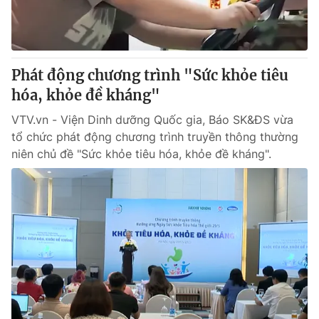
Giao lưu trực tuyến
Sản phẩm
Lịch phát sóng
Thị trường
Tư vấn
Phát động chương trình "Sức khỏe tiêu
hóa, khỏe đề kháng"
Chuyên mục khác
Emagazine
VTV.vn - Viện Dinh dưỡng Quốc gia, Báo SK&ĐS vừa
Podcast
tổ chức phát động chương trình truyền thông thường
niên chủ đề "Sức khỏe tiêu hóa, khỏe đề kháng".
Photo
Infographic
Video
Shorts video
VTV Money
VTV Thể thao
VTV Sức khoẻ
Bất động sản