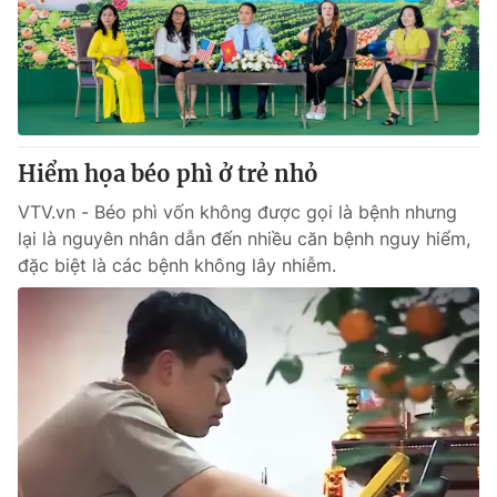
Tin tức
Kinh tế
Thế giới đó đây
Tài chính
Dữ liệu và đời sống
Câu chuyện quốc tế
Thị trường
Hiểm họa béo phì ở trẻ nhỏ
Truyền hình
Góc doanh nghiệp
VTV.vn - Béo phì vốn không được gọi là bệnh nhưng
Phim VTV
Giải trí
lại là nguyên nhân dẫn đến nhiều căn bệnh nguy hiểm,
Hậu trường
đặc biệt là các bệnh không lây nhiễm.
Điện ảnh
Đời sống
Nhân vật
Âm nhạc
Du lịch
Khán giả
Giáo dục
Sao
Làm đẹp
Giải sao mai
Tuyển sinh
Công nghệ
Chất lượng cuộc sống
Học trực tuyến
Hitech Công nghệ tương lai