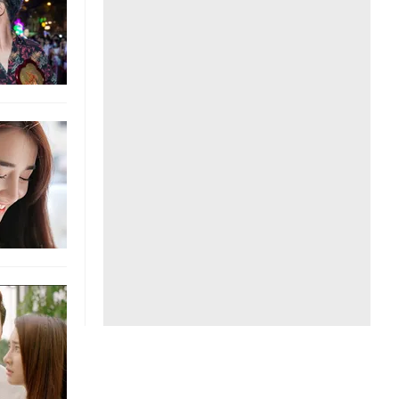
Liên hệ toà soạn
hệ tương lai