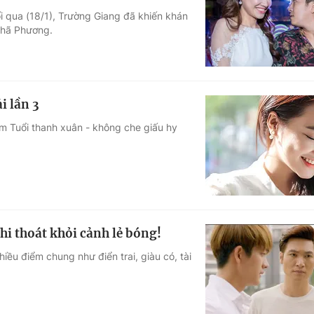
ối qua (18/1), Trường Giang đã khiến khán
Góc ảnh
Nhã Phương.
Giáo dục
Công nghệ
Tuyển sinh
Hitech Công ng
i lần 3
Học trực tuyến
Sản phẩm
m Tuổi thanh xuân - không che giấu hy
g
Thị trường
Tư vấn
i thoát khỏi cảnh lẻ bóng!
ều điểm chung như điển trai, giàu có, tài