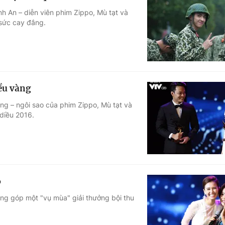
nh An – diễn viên phim Zippo, Mù tạt và
sức cay đắng.
ều vàng
ng – ngôi sao của phim Zippo, Mù tạt và
 diều 2016.
6
óng góp một "vụ mùa" giải thưởng bội thu