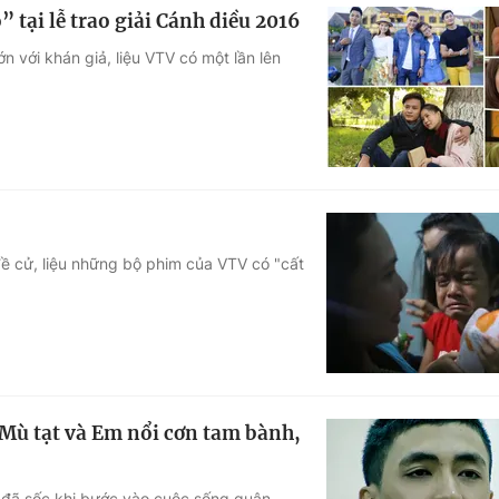
 tại lễ trao giải Cánh diều 2016
n với khán giả, liệu VTV có một lần lên
đề cử, liệu những bộ phim của VTV có "cất
Mù tạt và Em nổi cơn tam bành,
- đã sốc khi bước vào cuộc sống quân