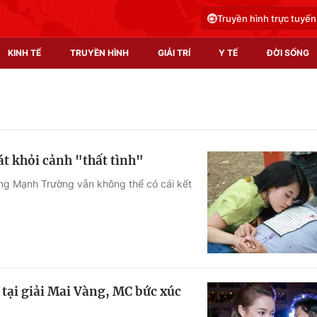
Truyền hình trực tuyến
KINH TẾ
TRUYỀN HÌNH
GIẢI TRÍ
Y TẾ
ĐỜI SỐNG
Pháp luật
Y tế
Truyền hình
Multimedia
t khỏi cảnh "thất tình"
Phim VTV
Video
ưng Mạnh Trường vẫn không thể có cái kết
Hậu trường
Shorts video
Nhân vật
Podcast
Khán giả
EMagazine
Giải sao mai
Photo
tại giải Mai Vàng, MC bức xúc
Infographic