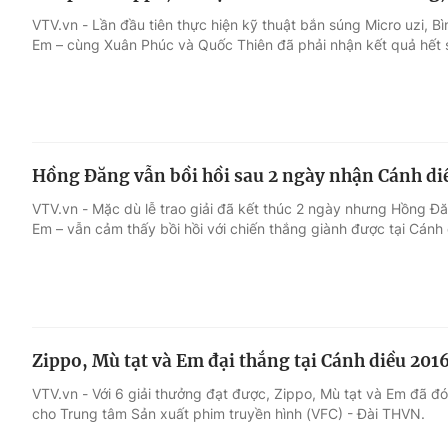
VTV.vn - Lần đầu tiên thực hiện kỹ thuật bắn súng Micro uzi, Bì
Em – cùng Xuân Phúc và Quốc Thiên đã phải nhận kết quả hết 
Hồng Đăng vẫn bồi hồi sau 2 ngày nhận Cánh di
VTV.vn - Mặc dù lễ trao giải đã kết thúc 2 ngày nhưng Hồng Đă
Em – vẫn cảm thấy bồi hồi với chiến thắng giành được tại Cánh
Zippo, Mù tạt và Em đại thắng tại Cánh diều 201
VTV.vn - Với 6 giải thưởng đạt được, Zippo, Mù tạt và Em đã đ
cho Trung tâm Sản xuất phim truyền hình (VFC) - Đài THVN.