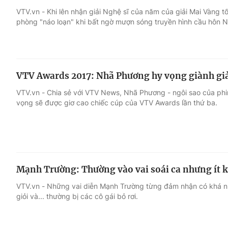
VTV.vn - Khi lên nhận giải Nghệ sĩ của năm của giải Mai Vàng t
phòng "náo loạn" khi bất ngờ mượn sóng truyền hình cầu hôn 
Giải trí
Đời sống
Điện ảnh
Du lịch
VTV Awards 2017: Nhã Phương hy vọng giành giả
Âm nhạc
Làm đẹp
VTV.vn - Chia sẻ với VTV News, Nhã Phương - ngôi sao của phi
vọng sẽ được giơ cao chiếc cúp của VTV Awards lần thứ ba.
Sao
Chất lượng cuộc sốn
Mạnh Trường: Thường vào vai soái ca nhưng ít kh
VTV.vn - Những vai diễn Mạnh Trường từng đảm nhận có khá nhi
giỏi và... thường bị các cô gái bỏ rơi.