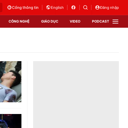
Cổng thông tin
English
Đăng nhập
CÔNG NGHỆ
GIÁO DỤC
VIDEO
PODCAST
VTV Money
VTV Thể thao
VTV Sức khoẻ
Bất động sản
Thị trường 24h
Tấm lòng Việt
Vươn mình bằng AI
VTV4
VTV8
VTV9
Lịch phát sóng
Giao lưu trực tuyến
Sự kiện