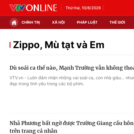
Thứ Hai, 10/8/2026
CHÍNH TRỊ
XÃ HỘI
PHÁP LUẬT
THẾ GIỚI
Chính trị
Xã hội
Zippo, Mù tạt và Em
Thế giới
Kinh tế
Dù soái ca thế nào, Mạnh Trường vẫn không thoá
Tin tức
Tài chính
VTV.vn - Luôn đảm nhận những vai soái ca, con nhà giàu... nh
đẹp trong tình yêu trong các bộ phim.
Thế giới đó đây
Thị trường
Câu chuyện quốc tế
Góc doanh nghiệp
Dữ liệu và đời sống
Nhã Phương bất ngờ được Trường Giang cầu hôn 
trên trang cá nhân