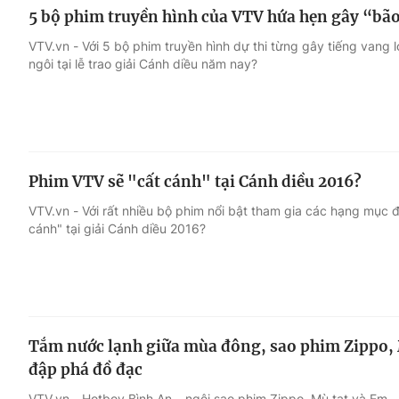
5 bộ phim truyền hình của VTV hứa hẹn gây “bão”
VTV.vn - Với 5 bộ phim truyền hình dự thi từng gây tiếng vang lớ
ngôi tại lễ trao giải Cánh diều năm nay?
Phim VTV sẽ "cất cánh" tại Cánh diều 2016?
VTV.vn - Với rất nhiều bộ phim nổi bật tham gia các hạng mục 
cánh" tại giải Cánh diều 2016?
Tắm nước lạnh giữa mùa đông, sao phim Zippo, 
đập phá đồ đạc
VTV.vn - Hotboy Bình An – ngôi sao phim Zippo, Mù tạt và Em 