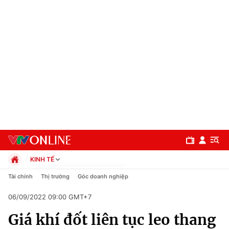
KINH TẾ
Chính trị
Tài chính
Thị trường
Góc doanh nghiệp
Xã hội
06/09/2022 09:00 GMT+7
Pháp luật
Chuyên mục
Kinh tế
Giá khí đốt liên tục leo thang
Thể thao