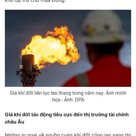
kho dự trữ cho mùa Đông.
Photo
Infographic
Video
Shorts video
VTV Money
VTV Thể thao
VTV Sức khoẻ
Bất động sản
Thị trường 24h
Tấm lòng Việt
Giá khí đốt liên tục leo thang trong năm nay. Ảnh minh
VTV4
Vươn mình bằng AI
họa - Ảnh: DPA
Giá khí đốt tác động tiêu cực đến thị trường tài chính
VTV9
VTV8
châu Âu
Liên hệ tòa soạn
English
Những lo ngại về nguồn cung khí đốt cũng lan sang thị