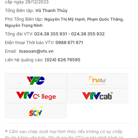
cấp ngày 29/12/2023
Tổng Biên tập:
Vũ Thanh Thủy
Phó Tổng Biên tập:
Nguyễn Thị Mỹ Hạnh, Phạm Quốc Thắng,
Nguyễn Trọng Ninh
Tổng đài VTV:
024.38 355 931 - 024.38 355 932
Ðiện thoại Thời báo VTV:
0988 671 671
Email:
toasoan@vtv.vn
Liên hệ quảng cáo:
(024) 626 79595
® Cấm sao chép dưới mọi hình thức nếu không có sự chấp
thuận bằng văn bản. Ghi rõ nguồn VTV.vn khi phát hành lại