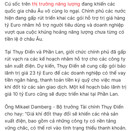
Email:
toasoan@vtv.vn
Cú sốc trên
thị trường năng lượng
đang khiến các
Liên hệ quảng cáo:
024-7300.7108
quốc gia châu Âu vô cùng lo ngại. Chính phủ các nước
hiện đang gấp rút triển khai các gói hỗ trợ trị giá hàng
tỷ Euro nhằm hỗ trợ người tiêu dùng và doanh nghiệp
vượt qua cuộc khủng hoảng năng lượng chưa từng có
tiền lệ ở châu Âu.
Tại Thụy Điển và Phần Lan, giới chức chính phủ đã gấp
rút vạch ra các kế hoạch nhằm hỗ trợ cho các công ty
sản xuất điện. Dự kiến, Thụy Điển sẽ cung cấp gói bảo
lãnh trị giá 23 tỷ Euro để các doanh nghiệp có thể vay
tiền ngân hàng, thanh toán tiền ký quỹ cho việc mua
khí đốt từ các sàn giao dịch. Một kế hoạch bảo lãnh trị
® Cấm sao chép dưới mọi hình thức nếu không có sự chấp
giá 10 tỷ Euro cũng sẽ được triển khai tại Phần Lan.
thuận bằng văn bản. Ghi rõ nguồn VTV.vn khi phát hành lại
thông tin từ website này.
Ông Mikael Damberg - Bộ trưởng Tài chính Thụy Điển
cho hay: "Giá khí đốt thay đổi sẽ khiến các nhà sản
xuất điện, bao gồm cả những công ty có nền tảng
vững chắc, có thể rơi vào tình trạng thiếu thanh khoản.