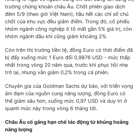
trường chứng khoán châu Âu. Chốt phiên giao dịch
đêm 5/9 (theo giờ Việt Nam), hầu hết các chỉ số chủ
chốt của khu vực đều giảm điểm. Trong đó, cổ phiếu
nhóm ngành công nghiệp ô tô mất gần 5% giá trị, còn
THỜI BÁO VTV
nhóm ngành dầu khí cũng giảm khoảng 2%.
Theo dõi báo trên
Còn trên thị trường tiền tệ, đồng Euro có thời điểm đã
bị đẩy xuống mức 1 Euro đổi 0,9876 USD - mức thấp
nhất trong vòng 20 năm qua, trước khi phục hồi nhẹ
Cơ quan chủ quản:
Đài Truyền hình Việt Nam
trở lại, nhưng vẫn giảm 0,2% trong cả phiên.
Cơ quan báo chí:
Thời báo VTV
Giấy phép hoạt động báo in và báo điện tử số 483/GP-BTTTT
Chuyên gia của Goldman Sachs dự báo, với triển vọng
cấp ngày 29/12/2023
ảm đạm của nguồn cung năng lượng, đồng Euro có
Tổng Biên tập:
Vũ Thanh Thủy
thể giảm sâu hơn, xuống mức 0,97 USD và duy trì ở
Phó Tổng Biên tập:
Nguyễn Thị Mỹ Hạnh, Phạm Quốc Thắng,
quanh mức này trong vòng 6 tháng tới.
Nguyễn Trọng Ninh
Châu Âu cố gắng hạn chế tác động từ khủng hoảng
Tổng đài VTV:
024.38 355 931 - 024.38 355 932
năng lượng
Ðiện thoại Thời báo VTV:
024.66 897 897