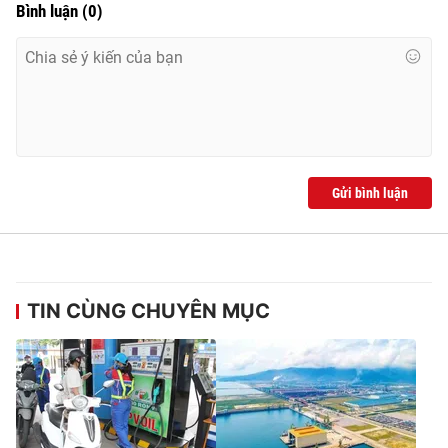
Bình luận
(
0
)
Gửi bình luận
TIN CÙNG CHUYÊN MỤC