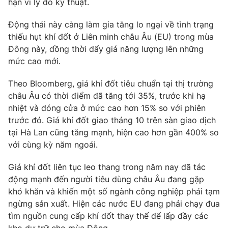
hạn vì lý do kỹ thuật.
Phim VTV
Giải trí
Hậu trường
Động thái này càng làm gia tăng lo ngại về tình trạng
Điện ảnh
thiếu hụt khí đốt ở Liên minh châu Âu (EU) trong mùa
Đời sống
Nhân vật
Đông này, đồng thời đẩy giá năng lượng lên những
Âm nhạc
mức cao mới.
Du lịch
Khán giả
Giáo dục
Sao
Làm đẹp
Theo Bloomberg, giá khí đốt tiêu chuẩn tại thị trường
Giải sao mai
Tuyển sinh
châu Âu có thời điểm đã tăng tới 35%, trước khi hạ
Công nghệ
Chất lượng cuộc sống
nhiệt và đóng cửa ở mức cao hơn 15% so với phiên
Học trực tuyến
trước đó. Giá khí đốt giao tháng 10 trên sàn giao dịch
Hitech Công nghệ tương lai
Giao lưu trực tuyến
tại Hà Lan cũng tăng mạnh, hiện cao hơn gần 400% so
Sản phẩm
với cùng kỳ năm ngoái.
Lịch phát sóng
Thị trường
Giá khí đốt liên tục leo thang trong năm nay đã tác
động mạnh đến người tiêu dùng châu Âu đang gặp
Tư vấn
khó khăn và khiến một số ngành công nghiệp phải tạm
Chuyên mục khác
ngừng sản xuất. Hiện các nước EU đang phải chạy đua
Emagazine
Podcast
tìm nguồn cung cấp khí đốt thay thế để lấp đầy các