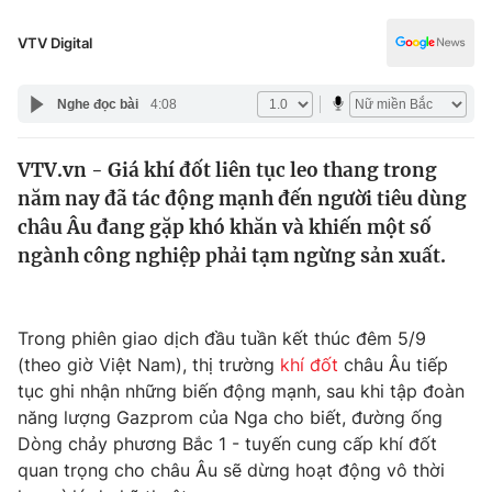
Chính trị
Truyền hình
VTV Digital
Văn hóa - Giải trí
Xã hội
Y tế
Nghe đọc bài
4:08
Đời sống
Pháp luật
Công nghệ
VTV.vn - Giá khí đốt liên tục leo thang trong
Giáo dục
Y tế
năm nay đã tác động mạnh đến người tiêu dùng
châu Âu đang gặp khó khăn và khiến một số
ngành công nghiệp phải tạm ngừng sản xuất.
Thế giới
Tin tức
Kinh tế
Trong phiên giao dịch đầu tuần kết thúc đêm 5/9
Thế giới đó đây
(theo giờ Việt Nam), thị trường
khí đốt
châu Âu tiếp
Tài chính
Dữ liệu và đời sống
tục ghi nhận những biến động mạnh, sau khi tập đoàn
Câu chuyện quốc tế
Thị trường
năng lượng Gazprom của Nga cho biết, đường ống
Dòng chảy phương Bắc 1 - tuyến cung cấp khí đốt
Truyền hình
Góc doanh nghiệp
quan trọng cho châu Âu sẽ dừng hoạt động vô thời