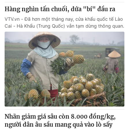
Giấy phép hoạt động báo in và báo điện tử số 483/GP-BTTTT
Hàng nghìn tấn chuối, dứa "bí" đầu ra
cấp ngày 29/12/2023
Tổng Biên tập:
Vũ Thanh Thủy
VTV.vn - Đã hơn một tháng nay, cửa khẩu quốc tế Lào
Cai - Hà Khẩu (Trung Quốc) vẫn tạm dừng thông quan.
Phó Tổng Biên tập:
Nguyễn Thị Mỹ Hạnh, Phạm Quốc Thắng,
Nguyễn Trọng Ninh
Tổng đài VTV:
024.38 355 931 - 024.38 355 932
Ðiện thoại Thời báo VTV:
024.66 897 897
Email:
toasoan@vtv.vn
Liên hệ quảng cáo:
024-7300.7108
Nhãn giảm giá sâu còn 8.000 đồng/kg,
người dân âu sầu mang quả vào lò sấy