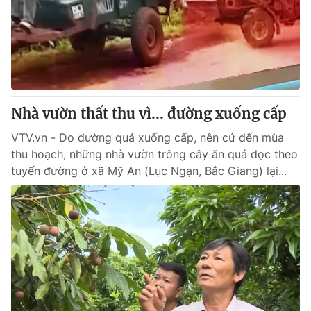
Nhà vườn thất thu vì... đường xuống cấp
VTV.vn - Do đường quá xuống cấp, nên cứ đến mùa
thu hoạch, những nhà vườn trông cây ăn quả dọc theo
tuyến đường ở xã Mỹ An (Lục Ngạn, Bắc Giang) lại...