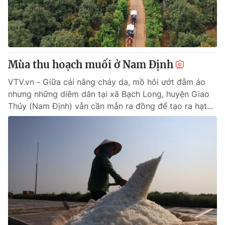
Tin tức
Kinh tế
Thế giới đó đây
Tài chính
Dữ liệu và đời sống
Câu chuyện quốc tế
Thị trường
Mùa thu hoạch muối ở Nam Định
Truyền hình
Góc doanh nghiệp
VTV.vn - Giữa cái nắng cháy da, mồ hôi ướt đẫm áo
nhưng những diêm dân tại xã Bạch Long, huyện Giao
Phim VTV
Thủy (Nam Định) vẫn cần mẫn ra đồng để tạo ra hạt...
Giải trí
Hậu trường
Điện ảnh
Đời sống
Nhân vật
Âm nhạc
Du lịch
Khán giả
Giáo dục
Sao
Làm đẹp
Giải sao mai
Tuyển sinh
Công nghệ
Chất lượng cuộc sống
Học trực tuyến
Hitech Công nghệ tương lai