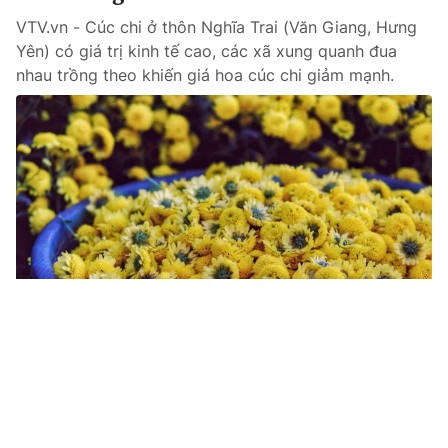
VTV.vn - Cúc chi ở thôn Nghĩa Trai (Văn Giang, Hưng
Yên) có giá trị kinh tế cao, các xã xung quanh đua
nhau trồng theo khiến giá hoa cúc chi giảm mạnh.
Tin mới
Video
Live
Emagazine
Trang chủ
Vị Xuyên vào mùa thu hoạch thảo quả
VTV.vn - Thời điểm này, thảo quả đang bước vào mùa