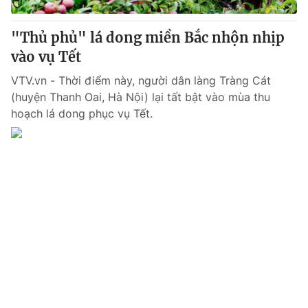
Thị trường 24h
Tấm lòng Việt
"Thủ phủ" lá dong miền Bắc nhộn nhịp
VTV4
Vươn mình bằng AI
vào vụ Tết
VTV.vn - Thời điểm này, người dân làng Tràng Cát
VTV9
VTV8
(huyện Thanh Oai, Hà Nội) lại tất bật vào mùa thu
hoạch lá dong phục vụ Tết.
Liên hệ tòa soạn
English
THỜI BÁO VTV
Theo dõi báo trên
Cơ quan chủ quản:
Đài Truyền hình Việt Nam
Cơ quan báo chí:
Thời báo VTV