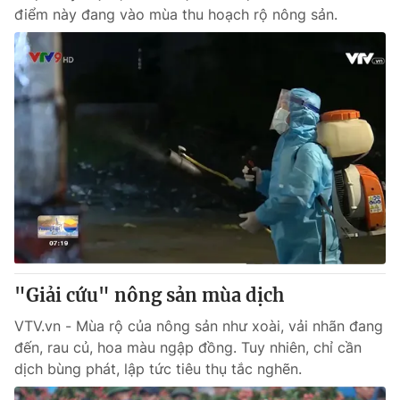
điểm này đang vào mùa thu hoạch rộ nông sản.
"Giải cứu" nông sản mùa dịch
VTV.vn - Mùa rộ của nông sản như xoài, vải nhãn đang
đến, rau củ, hoa màu ngập đồng. Tuy nhiên, chỉ cần
dịch bùng phát, lập tức tiêu thụ tắc nghẽn.