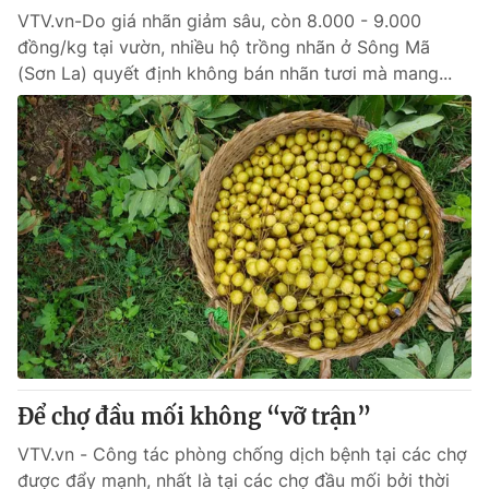
VTV.vn-Do giá nhãn giảm sâu, còn 8.000 - 9.000
đồng/kg tại vườn, nhiều hộ trồng nhãn ở Sông Mã
® Cấm sao chép dưới mọi hình thức nếu không có sự chấp
(Sơn La) quyết định không bán nhãn tươi mà mang...
thuận bằng văn bản. Ghi rõ nguồn VTV.vn khi phát hành lại
thông tin từ website này.
Để chợ đầu mối không “vỡ trận”
VTV.vn - Công tác phòng chống dịch bệnh tại các chợ
được đẩy mạnh, nhất là tại các chợ đầu mối bởi thời