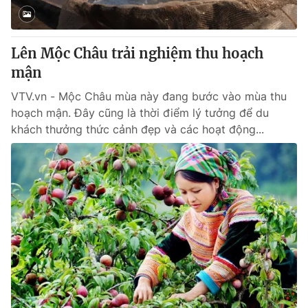
Giao lưu trực tuyến
Sản phẩm
Lịch phát sóng
Thị trường
Lên Mộc Châu trải nghiệm thu hoạch
Tư vấn
mận
Chuyên mục khác
VTV.vn - Mộc Châu mùa này đang bước vào mùa thu
hoạch mận. Đây cũng là thời điểm lý tưởng để du
Emagazine
Podcast
khách thưởng thức cảnh đẹp và các hoạt động...
Photo
Infographic
Video
Shorts video
VTV Money
VTV Thể thao
VTV Sức khoẻ
Bất động sản