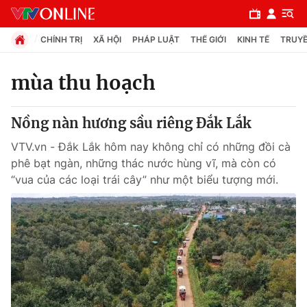
CHÍNH TRỊ
XÃ HỘI
PHÁP LUẬT
THẾ GIỚI
KINH TẾ
TRUYỀ
mùa thu hoạch
Chuyên mục
Nồng nàn hương sầu riêng Đắk Lắk
Chính trị
VTV.vn - Đắk Lắk hôm nay không chỉ có những đồi cà
phê bạt ngàn, những thác nước hùng vĩ, mà còn có
Xã hội
“vua của các loại trái cây” như một biểu tượng mới.
Pháp luật
Y tế
Thế giới