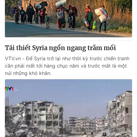
Tin tức
Kinh tế
Thế giới đó đây
Tài chính
Dữ liệu và đời sống
Câu chuyện quốc tế
Thị trường
Tái thiết Syria ngổn ngang trăm mối
Truyền hình
Góc doanh nghiệp
VTV.vn - Để Syria trở lại như thời kỳ trước chiến tranh
Phim VTV
Giải trí
cần phải mất tới hàng chục năm và trước mắt là một
Hậu trường
núi những khó khăn.
Điện ảnh
Đời sống
Nhân vật
Âm nhạc
Du lịch
Khán giả
Giáo dục
Sao
Làm đẹp
Giải sao mai
Tuyển sinh
Công nghệ
Chất lượng cuộc sống
Học trực tuyến
Hitech Công nghệ tương lai