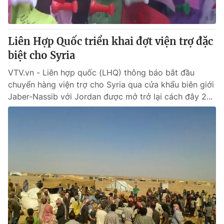
Thị trường 24h
Tấm lòng Việt
VTV4
Vươn mình bằng AI
Liên Hợp Quốc triển khai đợt viện trợ đặc
biệt cho Syria
VTV9
VTV8
VTV.vn - Liên hợp quốc (LHQ) thông báo bắt đầu
chuyển hàng viện trợ cho Syria qua cửa khẩu biên giới
Liên hệ tòa soạn
English
Jaber-Nassib với Jordan được mở trở lại cách đây 2...
THỜI BÁO VTV
Theo dõi báo trên
Cơ quan chủ quản:
Đài Truyền hình Việt Nam
Cơ quan báo chí:
Thời báo VTV