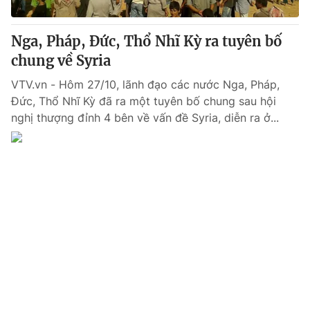
Giấy phép hoạt động báo in và báo điện tử số 483/GP-BTTTT
cấp ngày 29/12/2023
Nga, Pháp, Đức, Thổ Nhĩ Kỳ ra tuyên bố
Tổng Biên tập:
Vũ Thanh Thủy
chung về Syria
Phó Tổng Biên tập:
Nguyễn Thị Mỹ Hạnh, Phạm Quốc Thắng,
Nguyễn Trọng Ninh
VTV.vn - Hôm 27/10, lãnh đạo các nước Nga, Pháp,
Tổng đài VTV:
024.38 355 931 - 024.38 355 932
Đức, Thổ Nhĩ Kỳ đã ra một tuyên bố chung sau hội
Ðiện thoại Thời báo VTV:
024.66 897 897
nghị thượng đỉnh 4 bên về vấn đề Syria, diễn ra ở...
Email:
toasoan@vtv.vn
Liên hệ quảng cáo:
024-7300.7108