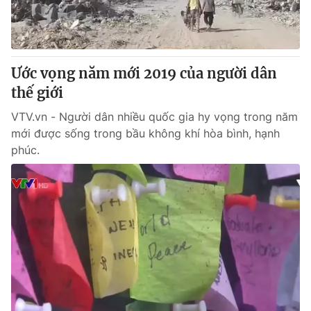
Giao lưu trực tuyến
Sản phẩm
Lịch phát sóng
Thị trường
Tư vấn
Ước vọng năm mới 2019 của người dân
thế giới
Chuyên mục khác
Emagazine
VTV.vn - Người dân nhiều quốc gia hy vọng trong năm
Podcast
mới được sống trong bầu không khí hòa bình, hạnh
phúc.
Photo
Infographic
Video
Shorts video
VTV Money
VTV Thể thao
VTV Sức khoẻ
Bất động sản