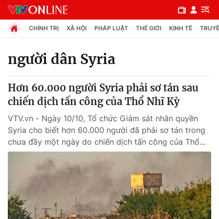
CHÍNH TRỊ
XÃ HỘI
PHÁP LUẬT
THẾ GIỚI
KINH TẾ
TRUYỀ
người dân Syria
Chuyên mục
Hơn 60.000 người Syria phải sơ tán sau
Chính trị
chiến dịch tấn công của Thổ Nhĩ Kỳ
VTV.vn - Ngày 10/10, Tổ chức Giám sát nhân quyền
Xã hội
Syria cho biết hơn 60.000 người đã phải sơ tán trong
chưa đầy một ngày do chiến dịch tấn công của Thổ...
Pháp luật
Y tế
Thế giới