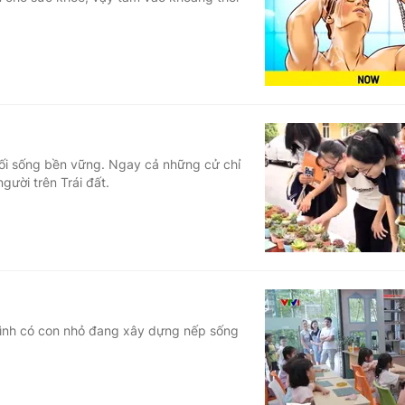
Góc ảnh
Giáo dục
Công nghệ
Tuyển sinh
Hitech Công ng
Học trực tuyến
Sản phẩm
lối sống bền vững. Ngay cả những cử chỉ
gười trên Trái đất.
g
Thị trường
Tư vấn
 đình có con nhỏ đang xây dựng nếp sống