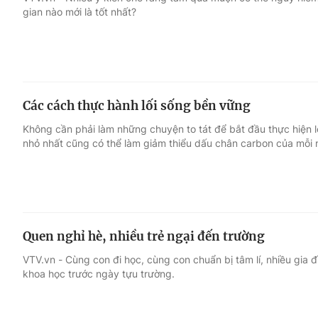
gian nào mới là tốt nhất?
Giải trí
Đời sống
Điện ảnh
Du lịch
Các cách thực hành lối sống bền vững
Âm nhạc
Làm đẹp
Không cần phải làm những chuyện to tát để bắt đầu thực hiện 
nhỏ nhất cũng có thể làm giảm thiểu dấu chân carbon của mỗi n
Sao
Chất lượng cuộc sốn
Quen nghỉ hè, nhiều trẻ ngại đến trường
VTV.vn - Cùng con đi học, cùng con chuẩn bị tâm lí, nhiều gia
khoa học trước ngày tựu trường.