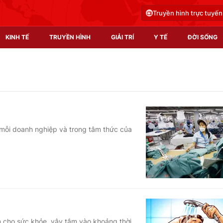
Truyền hình trực tuyến
KINH TẾ
TRUYỀN HÌNH
GIẢI TRÍ
Y TẾ
ĐỜI SỐNG
Pháp luật
Y tế
Truyền hình
Multimedia
Phim VTV
Video
mỗi doanh nghiệp và trong tâm thức của
Hậu trường
Shorts video
Nhân vật
Podcast
Khán giả
EMagazine
Giải sao mai
Photo
Infographic
m cho sức khỏe, vậy tắm vào khoảng thời