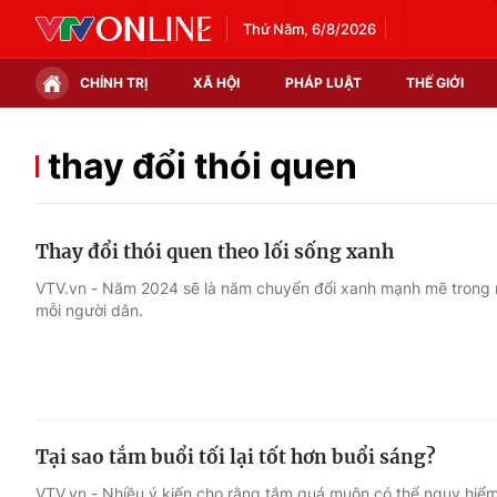
Thứ Năm, 6/8/2026
CHÍNH TRỊ
XÃ HỘI
PHÁP LUẬT
THẾ GIỚI
Chính trị
Xã hội
thay đổi thói quen
Thế giới
Kinh tế
Thay đổi thói quen theo lối sống xanh
Tin tức
Tài chính
VTV.vn - Năm 2024 sẽ là năm chuyển đổi xanh mạnh mẽ trong 
mỗi người dân.
Thế giới đó đây
Thị trường
Câu chuyện quốc tế
Góc doanh nghiệp
Dữ liệu và đời sống
Tại sao tắm buổi tối lại tốt hơn buổi sáng?
VTV.vn - Nhiều ý kiến cho rằng tắm quá muộn có thể nguy hiể