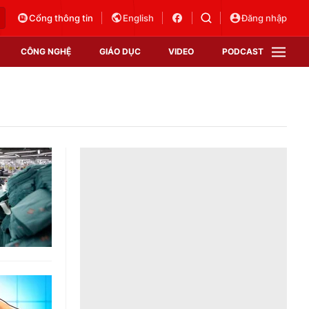
Cổng thông tin
English
Đăng nhập
CÔNG NGHỆ
GIÁO DỤC
VIDEO
PODCAST
VTV Money
VTV Thể thao
VTV Sức khoẻ
Bất động sản
Thị trường 24h
Tấm lòng Việt
Vươn mình bằng AI
VTV4
VTV8
VTV9
Lịch phát sóng
Giao lưu trực tuyến
Sự kiện