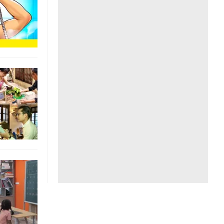
Liên hệ toà soạn
hệ tương lai