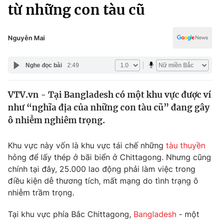
Chính trị
từ những con tàu cũ
Truyền hình
Văn hóa - Giải trí
Xã hội
Y tế
Nguyễn Mai
Đời sống
Pháp luật
Công nghệ
Nghe đọc bài
2:49
Giáo dục
Y tế
VTV.vn - Tại Bangladesh có một khu vực được ví
như “nghĩa địa của những con tàu cũ” đang gây
Thế giới
ô nhiễm nghiêm trọng.
Tin tức
Kinh tế
Khu vực này vốn là khu vực tái chế những
tàu thuyền
Thế giới đó đây
hỏng để lấy thép ở bãi biển ở Chittagong. Nhưng cũng
Tài chính
chính tại đây, 25.000 lao động phải làm việc trong
Dữ liệu và đời sống
Câu chuyện quốc tế
điều kiện dễ thương tích, mất mạng do tình trạng ô
Thị trường
nhiễm trầm trọng.
Truyền hình
Góc doanh nghiệp
Tại khu vực phía Bắc Chittagong,
Bangladesh
- một