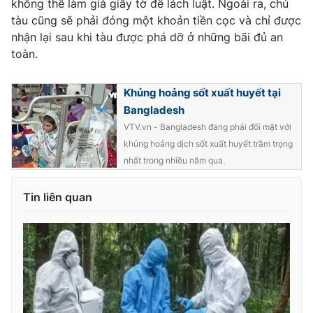
không thể làm giả giấy tờ để lách luật. Ngoài ra, chủ
tàu cũng sẽ phải đóng một khoản tiền cọc và chỉ được
nhận lại sau khi tàu được phá dỡ ở những bãi đủ an
toàn.
Khủng hoảng sốt xuất huyết tại
Bangladesh
VTV.vn - Bangladesh đang phải đối mặt với
khủng hoảng dịch sốt xuất huyết trầm trọng
nhất trong nhiều năm qua.
Tin liên quan