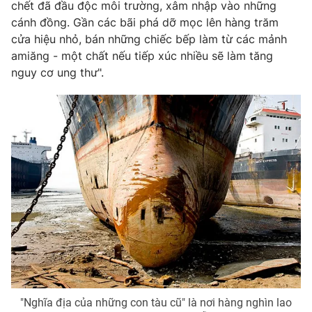
chết đã đầu độc môi trường, xâm nhập vào những
Photo
cánh đồng. Gần các bãi phá dỡ mọc lên hàng trăm
Infographic
cửa hiệu nhỏ, bán những chiếc bếp làm từ các mảnh
amiăng - một chất nếu tiếp xúc nhiều sẽ làm tăng
Video
Shorts video
nguy cơ ung thư".
VTV Money
VTV Thể thao
VTV Sức khoẻ
Bất động sản
Thị trường 24h
Tấm lòng Việt
VTV4
Vươn mình bằng AI
VTV9
VTV8
"Nghĩa địa của những con tàu cũ" là nơi hàng nghìn lao
Liên hệ tòa soạn
English