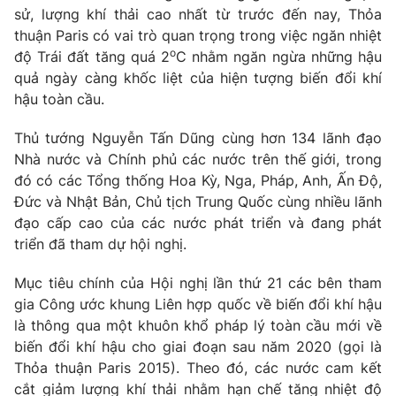
Phim VTV
sử, lượng khí thải cao nhất từ trước đến nay, Thỏa
Giải trí
thuận Paris có vai trò quan trọng trong việc ngăn nhiệt
Hậu trường
o
Điện ảnh
độ Trái đất tăng quá 2
C nhằm ngăn ngừa những hậu
Đời sống
Nhân vật
quả ngày càng khốc liệt của hiện tượng biến đổi khí
Âm nhạc
hậu toàn cầu.
Du lịch
Khán giả
Giáo dục
Sao
Thủ tướng Nguyễn Tấn Dũng cùng hơn 134 lãnh đạo
Làm đẹp
Giải sao mai
Tuyển sinh
Nhà nước và Chính phủ các nước trên thế giới, trong
Công nghệ
Chất lượng cuộc sống
đó có các Tổng thống Hoa Kỳ, Nga, Pháp, Anh, Ấn Độ,
Học trực tuyến
Đức và Nhật Bản, Chủ tịch Trung Quốc cùng nhiều lãnh
Hitech Công nghệ tương lai
đạo cấp cao của các nước phát triển và đang phát
Giao lưu trực tuyến
triển đã tham dự hội nghị.
Sản phẩm
Lịch phát sóng
Thị trường
Mục tiêu chính của Hội nghị lần thứ 21 các bên tham
gia Công ước khung Liên hợp quốc về biến đổi khí hậu
Tư vấn
là thông qua một khuôn khổ pháp lý toàn cầu mới về
Chuyên mục khác
biến đổi khí hậu cho giai đoạn sau năm 2020 (gọi là
Thỏa thuận Paris 2015). Theo đó, các nước cam kết
Emagazine
Podcast
cắt giảm lượng khí thải nhằm hạn chế tăng nhiệt độ