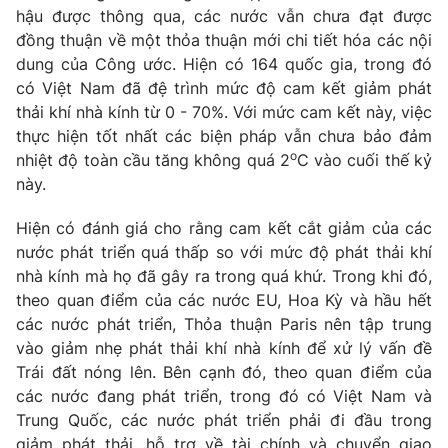
hậu được thông qua, các nước vẫn chưa đạt được
đồng thuận về một thỏa thuận mới chi tiết hóa các nội
dung của Công ước. Hiện có 164 quốc gia, trong đó
có Việt Nam đã đệ trình mức độ cam kết giảm phát
THỜI BÁO VTV
thải khí nhà kính từ 0 - 70%. Với mức cam kết này, việc
thực hiện tốt nhất các biện pháp vẫn chưa bảo đảm
Theo dõi báo trên
o
nhiệt độ toàn cầu tăng không quá 2
C vào cuối thế kỷ
này.
Cơ quan chủ quản:
Đài Truyền hình Việt Nam
Hiện có đánh giá cho rằng cam kết cắt giảm của các
Cơ quan báo chí:
Thời báo VTV
nước phát triển quá thấp so với mức độ phát thải khí
Giấy phép hoạt động báo in và báo điện tử số 483/GP-BTTTT
nhà kính mà họ đã gây ra trong quá khứ. Trong khi đó,
cấp ngày 29/12/2023
theo quan điểm của các nước EU, Hoa Kỳ và hầu hết
Tổng Biên tập:
Vũ Thanh Thủy
các nước phát triển, Thỏa thuận Paris nên tập trung
Phó Tổng Biên tập:
vào giảm nhẹ phát thải khí nhà kính để xử lý vấn đề
Nguyễn Thị Mỹ Hạnh, Phạm Quốc Thắng,
Nguyễn Trọng Ninh
Trái đất nóng lên. Bên cạnh đó, theo quan điểm của
Tổng đài VTV:
024.38 355 931 - 024.38 355 932
các nước đang phát triển, trong đó có Việt Nam và
Trung Quốc, các nước phát triển phải đi đầu trong
Ðiện thoại Thời báo VTV:
024.66 897 897
giảm phát thải, hỗ trợ về tài chính và chuyển giao