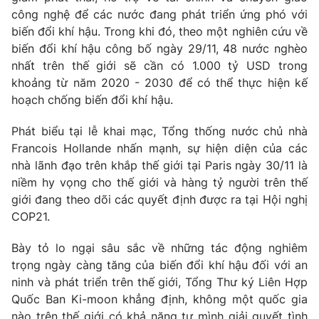
Email:
toasoan@vtv.vn
công nghệ để các nước đang phát triển ứng phó với
Liên hệ quảng cáo:
024-7300.7108
biến đổi khí hậu. Trong khi đó, theo một nghiên cứu về
biến đổi khí hậu công bố ngày 29/11, 48 nước nghèo
nhất trên thế giới sẽ cần có 1.000 tỷ USD trong
khoảng từ năm 2020 - 2030 để có thể thực hiện kế
hoạch chống biến đổi khí hậu.
Phát biểu tại lễ khai mạc, Tổng thống nước chủ nhà
Francois Hollande nhấn mạnh, sự hiện diện của các
nhà lãnh đạo trên khắp thế giới tại Paris ngày 30/11 là
niềm hy vọng cho thế giới và hàng tỷ người trên thế
giới đang theo dõi các quyết định được ra tại Hội nghị
COP21.
® Cấm sao chép dưới mọi hình thức nếu không có sự chấp
thuận bằng văn bản. Ghi rõ nguồn VTV.vn khi phát hành lại
Bày tỏ lo ngại sâu sắc về những tác động nghiêm
thông tin từ website này.
trọng ngày càng tăng của biến đổi khí hậu đối với an
ninh và phát triển trên thế giới, Tổng Thư ký Liên Hợp
Quốc Ban Ki-moon khẳng định, không một quốc gia
nào trên thế giới có khả năng tự mình giải quyết tình