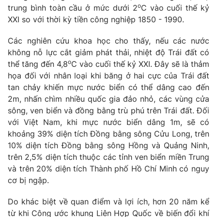
o
trung bình toàn cầu ở mức dưới 2
C vào cuối thế kỷ
Photo
Infographic
XXI so với thời kỳ tiền công nghiệp 1850 - 1990.
Các nghiên cứu khoa học cho thấy, nếu các nước
Video
Shorts video
không nỗ lực cắt giảm phát thải, nhiệt độ Trái đất có
o
thể tăng đến 4,8
C vào cuối thế kỷ XXI. Đây sẽ là thảm
VTV Money
VTV Thể thao
họa đối với nhân loại khi băng ở hai cực của Trái đất
tan chảy khiến mực nước biển có thể dâng cao đến
2m, nhấn chìm nhiều quốc gia đảo nhỏ, các vùng cửa
VTV Sức khoẻ
Bất động sản
sông, ven biển và đồng bằng trù phú trên Trái đất. Đối
với Việt Nam, khi mực nước biển dâng 1m, sẽ có
Thị trường 24h
Tấm lòng Việt
khoảng 39% diện tích Đồng bằng sông Cửu Long, trên
10% diện tích Đồng bằng sông Hồng và Quảng Ninh,
VTV4
Vươn mình bằng AI
trên 2,5% diện tích thuộc các tỉnh ven biển miền Trung
và trên 20% diện tích Thành phố Hồ Chí Minh có nguy
cơ bị ngập.
VTV9
VTV8
Do khác biệt về quan điểm và lợi ích, hơn 20 năm kể
Liên hệ tòa soạn
English
từ khi Công ước khung Liên Hợp Quốc về biến đổi khí