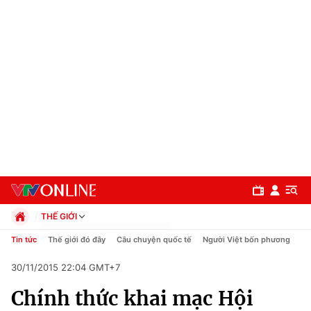
THẾ GIỚI
Chính trị
Tin tức
Thế giới đó đây
Câu chuyện quốc tế
Người Việt bốn phương
Xã hội
30/11/2015 22:04 GMT+7
Pháp luật
Chuyên mục
Kinh tế
Chính thức khai mạc Hội
Thể thao