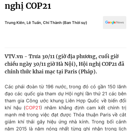
Chính trị
nghị COP21
Truyền hình
Văn hóa - Giải trí
Xã hội
Y tế
Trung Kiên, Lê Tuấn, Chí Thành (Ban Thời sự)
Đời sống
Pháp luật
Công nghệ
Giáo dục
Y tế
VTV.vn - Trưa 30/11 (giờ địa phương, cuối giờ
chiều ngày 30/11 giờ Hà Nội), Hội nghị COP21 đã
Thế giới
chính thức khai mạc tại Paris (Pháp).
Tin tức
Kinh tế
Các phái đoàn từ 196 nước, trong đó có gần 150 lãnh
Thế giới đó đây
đạo các quốc gia tham dự Hội nghị lần thứ 21 các bên
Tài chính
tham gia Công ước khung Liên Hợp Quốc về biến đổi
Dữ liệu và đời sống
Câu chuyện quốc tế
khí hậu (
COP21
) nhằm khẳng định cam kết chính trị
Thị trường
mạnh mẽ trong việc đạt được Thỏa thuận Paris về cắt
Truyền hình
giảm khí thải gây hiệu ứng nhà kính. Trong bối cảnh
Góc doanh nghiệp
năm 2015 là năm nóng nhất từng ghi nhận trong lịch