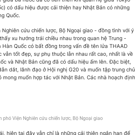
c) có dấu hiệu được cải thiện hay Nhật Bản có những
ng Quốc.
 Nghiên cứu chiến lược, Bộ Ngoại giao - đồng tình với ý
 thấy xu hướng trái chiều nhau trong quan hệ Trung -
à Hàn Quốc có bất đồng trong vấn đề tên lửa THAAD
vẫn tốt đẹp, sự phụ thuộc lẫn nhau rất cao, nhất là về
ốc và Nhật Bản cũng đã có dấu hiệu ấm lên. Đặc biệt,
dẫn dắt, lãnh đạo ở Hội nghị G20 và muốn tập trung chủ
 có mong muốn hợp tác với Nhật Bản. Các nhà hoạch địn
ện phó Viện Nghiên cứu chiến lược, Bộ Ngoại giao
i, hiện tại đây vẫn chỉ là những cải thiện ngắn hạn để