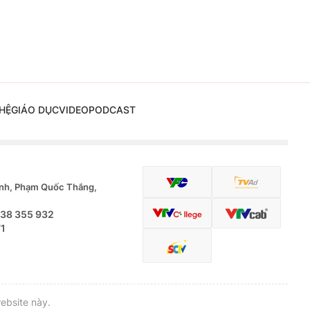
HỆ
GIÁO DỤC
VIDEO
PODCAST
nh, Phạm Quốc Thắng,
.38 355 932
71
ebsite này.