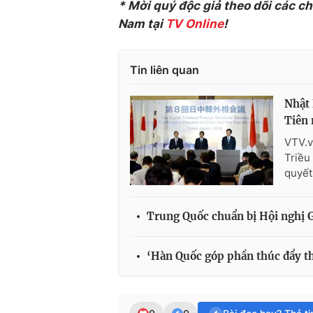
* Mời quý độc giả theo dõi các c
Nam tại
TV Online
!
Tin liên quan
Nhật
Tiên 
VTV.v
Triều
quyết
Trung Quốc chuẩn bị Hội nghị G2
‘Hàn Quốc góp phần thúc đẩy th