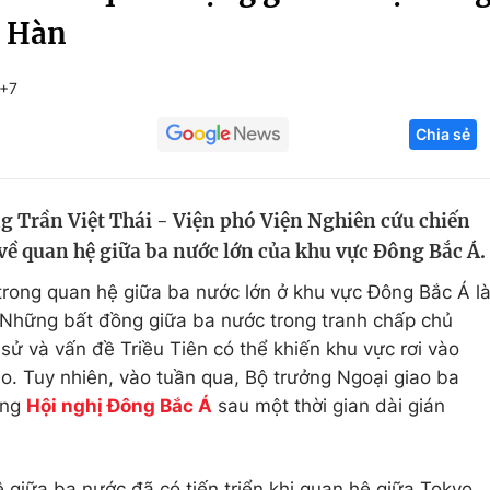
- Hàn
Góc ảnh
T+7
Giáo dục
Công nghệ
Chia sẻ
Tuyển sinh
Hitech Công ng
Học trực tuyến
Sản phẩm
g Trần Việt Thái - Viện phó Viện Nghiên cứu chiến
g
Thị trường
 về quan hệ giữa ba nước lớn của khu vực Đông Bắc Á.
Tư vấn
 trong quan hệ giữa ba nước lớn ở khu vực Đông Bắc Á l
Những bất đồng giữa ba nước trong tranh chấp chủ
 sử và vấn đề Triều Tiên có thể khiến khu vực rơi vào
ào. Tuy nhiên, vào tuần qua, Bộ trưởng Ngoại giao ba
ong
Hội nghị Đông Bắc Á
sau một thời gian dài gián
 giữa ba nước đã có tiến triển khi quan hệ giữa Tokyo