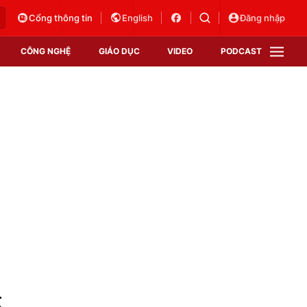
Cổng thông tin
English
Đăng nhập
CÔNG NGHỆ
GIÁO DỤC
VIDEO
PODCAST
VTV Money
VTV Thể thao
VTV Sức khoẻ
Bất động sản
Thị trường 24h
Tấm lòng Việt
Vươn mình bằng AI
VTV4
VTV8
VTV9
Lịch phát sóng
Giao lưu trực tuyến
g
Sự kiện