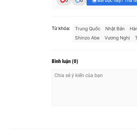
0
0
Bài đọc hay? Thả t
Từ khóa:
Trung Quốc
Nhật Bản
Hà
Shinzo Abe
Vương Nghị
Bình luận
(
0
)