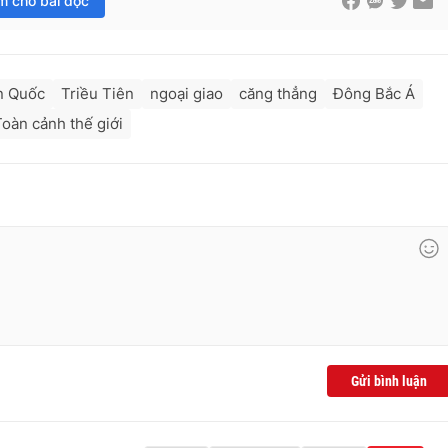
im cho bài đọc
n Quốc
Triều Tiên
ngoại giao
căng thẳng
Đông Bắc Á
Toàn cảnh thế giới
Gửi bình luận