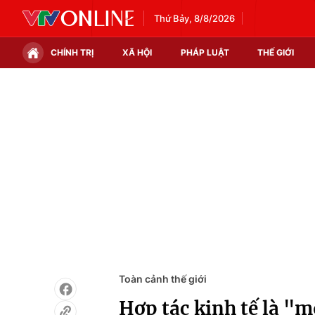
Thứ Bảy, 8/8/2026
CHÍNH TRỊ
XÃ HỘI
PHÁP LUẬT
THẾ GIỚI
Chính trị
Xã hội
Thế giới
Kinh tế
Tin tức
Tài chính
Thế giới đó đây
Thị trường
Câu chuyện quốc tế
Góc doanh nghiệp
Dữ liệu và đời sống
Toàn cảnh thế giới
Hợp tác kinh tế là "