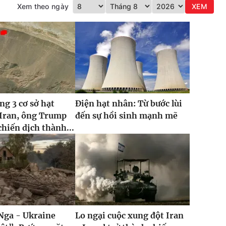
Xem theo ngày
XEM
ng 3 cơ sở hạt
Điện hạt nhân: Từ bước lùi
 Iran, ông Trump
đến sự hồi sinh mạnh mẽ
chiến dịch thành...
Nga - Ukraine
Lo ngại cuộc xung đột Iran