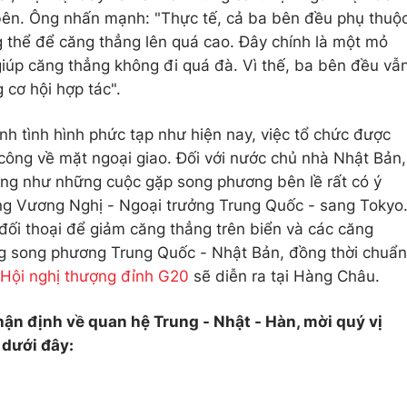
 bên. Ông nhấn mạnh: "Thực tế, cả ba bên đều phụ thuộ
 thể để căng thẳng lên quá cao. Đây chính là một mỏ
iúp căng thẳng không đi quá đà. Vì thế, ba bên đều vẫ
 cơ hội hợp tác".
nh tình hình phức tạp như hiện nay, việc tổ chức được
công về mặt ngoại giao. Đối với nước chủ nhà Nhật Bản,
ũng như những cuộc gặp song phương bên lề rất có ý
ông Vương Nghị - Ngoại trưởng Trung Quốc - sang Tokyo
ối thoại để giảm căng thẳng trên biển và các căng
ng song phương Trung Quốc - Nhật Bản, đồng thời chuẩn
Hội nghị thượng đỉnh G20
sẽ diễn ra tại Hàng Châu.
ận định về quan hệ Trung - Nhật - Hàn, mời quý vị
dưới đây: