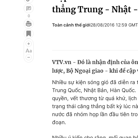
thẳng Trung - Nhật 
0
Toàn cảnh thế giới
28/08/2016 12:59 GM
Giải trí
Đời sống
Điện ảnh
Du lịch
Âm nhạc
Làm đẹp
VTV.vn - Đó là nhận định của ôn
Sao
Chất lượng cuộc sốn
lược, Bộ Ngoại giao - khi đề cập
Nhiều sự kiện sóng gió đã diễn ra
Trung Quốc, Nhật Bản, Hàn Quốc. 
quyền, vết thương từ quá khứ, lịch
trạng thái căng thẳng bất kỳ lúc n
nước đã nhóm họp lần đầu tiên tr
đoạn.
Nhiều ý kiến cho rằng, mối quan hệ