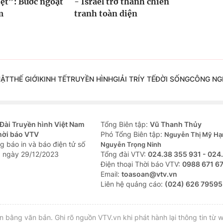
ệt”: Bước ngoặt
- Israel trở thành chiến
m
tranh toàn diện
UẬT
THẾ GIỚI
KINH TẾ
TRUYỀN HÌNH
GIẢI TRÍ
Y TẾ
ĐỜI SỐNG
CÔNG NG
Đài Truyền hình Việt Nam
Tổng Biên tập:
Vũ Thanh Thủy
hời báo VTV
Phó Tổng Biên tập:
Nguyễn Thị Mỹ Hạ
g báo in và báo điện tử số
Nguyễn Trọng Ninh
 ngày 29/12/2023
Tổng đài VTV:
024.38 355 931 - 024
Ðiện thoại Thời báo VTV:
0988 671 6
Email:
toasoan@vtv.vn
Liên hệ quảng cáo:
(024) 626 79595
bằng văn bản. Ghi rõ nguồn VTV.vn khi phát hành lại thông tin từ w