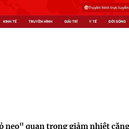
Truyền hình trực tuyến
KINH TẾ
TRUYỀN HÌNH
GIẢI TRÍ
Y TẾ
ĐỜI SỐNG
Pháp luật
Y tế
Truyền hình
Multimedia
Phim VTV
Video
Hậu trường
Shorts video
Nhân vật
Podcast
Khán giả
EMagazine
Giải sao mai
Photo
mỏ neo" quan trọng giảm nhiệt căn
Infographic