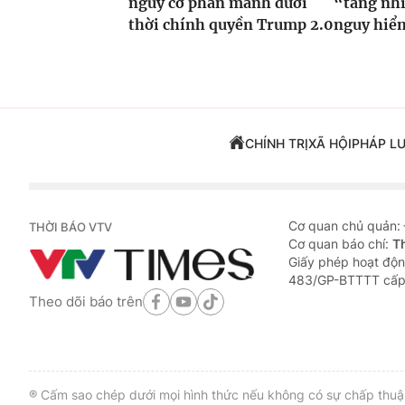
nguy cơ phân mảnh dưới
“tăng nhi
thời chính quyền Trump 2.0
nguy hiể
CHÍNH TRỊ
XÃ HỘI
PHÁP L
Cơ quan chủ quản:
THỜI BÁO VTV
Cơ quan báo chí:
T
Giấy phép hoạt độn
483/GP-BTTTT cấp
Theo dõi báo trên
® Cấm sao chép dưới mọi hình thức nếu không có sự chấp thuận 