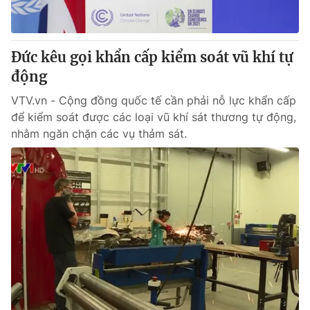
Thị trường 24h
Tấm lòng Việt
VTV4
Vươn mình bằng AI
Đức kêu gọi khẩn cấp kiểm soát vũ khí tự
động
VTV9
VTV8
VTV.vn - Cộng đồng quốc tế cần phải nỗ lực khẩn cấp
để kiểm soát được các loại vũ khí sát thương tự động,
Liên hệ tòa soạn
English
nhằm ngăn chặn các vụ thảm sát.
THỜI BÁO VTV
Theo dõi báo trên
Cơ quan chủ quản:
Đài Truyền hình Việt Nam
Cơ quan báo chí:
Thời báo VTV