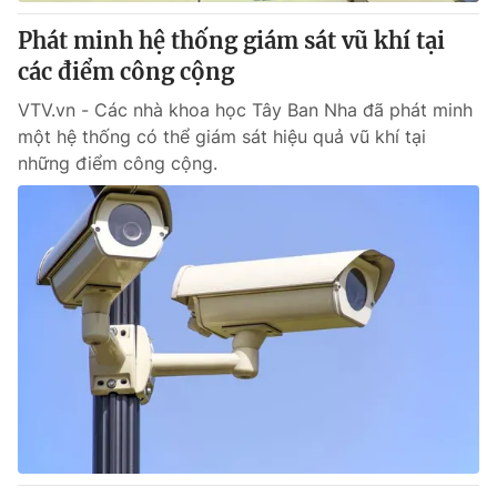
Phát minh hệ thống giám sát vũ khí tại
® Cấm sao chép dưới mọi hình thức nếu không có sự chấp
các điểm công cộng
thuận bằng văn bản. Ghi rõ nguồn VTV.vn khi phát hành lại
thông tin từ website này.
VTV.vn - Các nhà khoa học Tây Ban Nha đã phát minh
một hệ thống có thể giám sát hiệu quả vũ khí tại
những điểm công cộng.