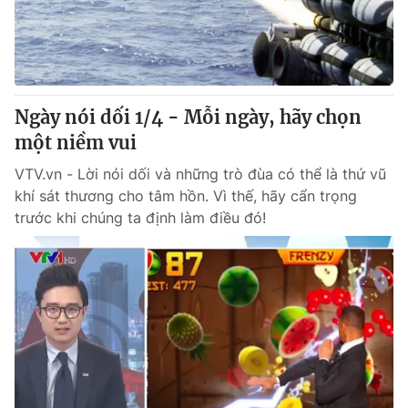
Tin tức
Kinh tế
Thế giới đó đây
Tài chính
Dữ liệu và đời sống
Câu chuyện quốc tế
Thị trường
Ngày nói dối 1/4 - Mỗi ngày, hãy chọn
một niềm vui
Truyền hình
Góc doanh nghiệp
VTV.vn - Lời nói dối và những trò đùa có thể là thứ vũ
Phim VTV
Giải trí
khí sát thương cho tâm hồn. Vì thế, hãy cẩn trọng
Hậu trường
trước khi chúng ta định làm điều đó!
Điện ảnh
Đời sống
Nhân vật
Âm nhạc
Du lịch
Khán giả
Giáo dục
Sao
Làm đẹp
Giải sao mai
Tuyển sinh
Công nghệ
Chất lượng cuộc sống
Học trực tuyến
Hitech Công nghệ tương lai