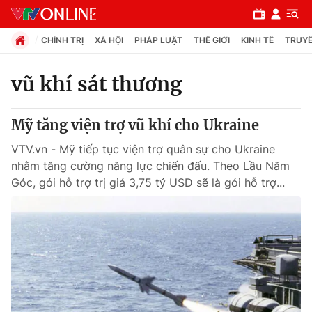
CHÍNH TRỊ
XÃ HỘI
PHÁP LUẬT
THẾ GIỚI
KINH TẾ
TRUYỀ
vũ khí sát thương
Chuyên mục
Mỹ tăng viện trợ vũ khí cho Ukraine
Chính trị
VTV.vn - Mỹ tiếp tục viện trợ quân sự cho Ukraine
nhằm tăng cường năng lực chiến đấu. Theo Lầu Năm
Xã hội
Góc, gói hỗ trợ trị giá 3,75 tỷ USD sẽ là gói hỗ trợ...
Pháp luật
Y tế
Thế giới