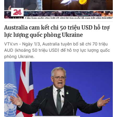
Giao lưu trực tuyến
Sản phẩm
Lịch phát sóng
Thị trường
Tư vấn
Australia cam kết chi 50 triệu USD hỗ trợ
lực lượng quốc phòng Ukraine
Chuyên mục khác
Emagazine
VTV.vn - Ngày 1/3, Australia tuyên bố sẽ chi 70 triệu
Podcast
AUD (khoảng 50 triệu USD) để hỗ trợ lực lượng quốc
phòng Ukraine.
Photo
Infographic
Video
Shorts video
VTV Money
VTV Thể thao
VTV Sức khoẻ
Bất động sản