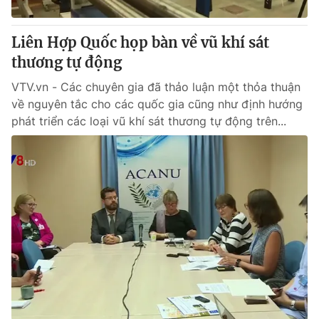
Giấy phép hoạt động báo in và báo điện tử số 483/GP-BTTTT
cấp ngày 29/12/2023
Liên Hợp Quốc họp bàn về vũ khí sát
Tổng Biên tập:
Vũ Thanh Thủy
thương tự động
Phó Tổng Biên tập:
Nguyễn Thị Mỹ Hạnh, Phạm Quốc Thắng,
Nguyễn Trọng Ninh
VTV.vn - Các chuyên gia đã thảo luận một thỏa thuận
Tổng đài VTV:
024.38 355 931 - 024.38 355 932
về nguyên tắc cho các quốc gia cũng như định hướng
Ðiện thoại Thời báo VTV:
024.66 897 897
phát triển các loại vũ khí sát thương tự động trên...
Email:
toasoan@vtv.vn
Liên hệ quảng cáo:
024-7300.7108