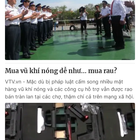
Mua vũ khí nóng dễ như... mua rau?
VTV.vn - Mặc dù bị pháp luật cấm song nhiều mặt
hàng vũ khí nóng và các công cụ hỗ trợ vẫn được rao
bán tràn lan tại các chợ, thậm chí cả trên mạng xã hội.