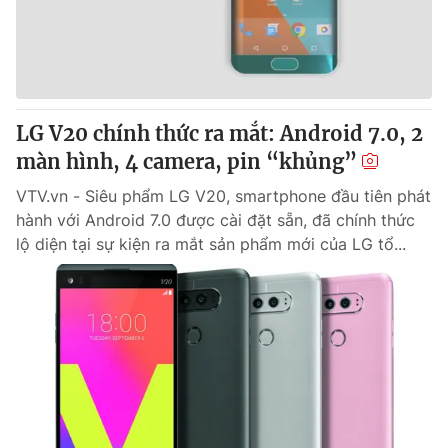
Giao lưu trực tuyến
Sản phẩm
Lịch phát sóng
Thị trường
Tư vấn
LG V20 chính thức ra mắt: Android 7.0, 2
Chuyên mục khác
màn hình, 4 camera, pin “khủng”
Emagazine
Podcast
VTV.vn - Siêu phẩm LG V20, smartphone đầu tiên phát
hành với Android 7.0 được cài đặt sẵn, đã chính thức
Photo
Infographic
lộ diện tại sự kiện ra mắt sản phẩm mới của LG tổ...
Video
Shorts video
VTV Money
VTV Thể thao
VTV Sức khoẻ
Bất động sản