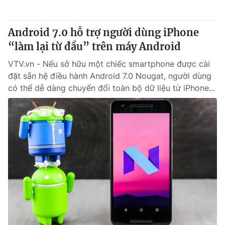
® Cấm sao chép dưới mọi hình thức nếu không có sự chấp
Android 7.0 hỗ trợ người dùng iPhone
thuận bằng văn bản. Ghi rõ nguồn VTV.vn khi phát hành lại
“làm lại từ đầu” trên máy Android
thông tin từ website này.
VTV.vn - Nếu sở hữu một chiếc smartphone được cài
đặt sẵn hệ điều hành Android 7.0 Nougat, người dùng
có thể dễ dàng chuyển đổi toàn bộ dữ liệu từ iPhone...