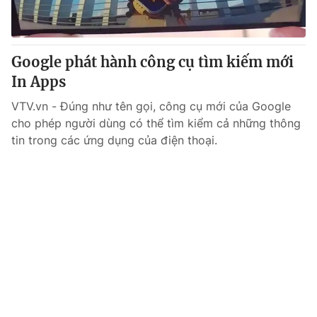
Giấy phép hoạt động báo in và báo điện tử số 483/GP-BTTTT
cấp ngày 29/12/2023
Tổng Biên tập:
Vũ Thanh Thủy
Google phát hành công cụ tìm kiếm mới
Phó Tổng Biên tập:
Nguyễn Thị Mỹ Hạnh, Phạm Quốc Thắng,
In Apps
Nguyễn Trọng Ninh
Tổng đài VTV:
024.38 355 931 - 024.38 355 932
VTV.vn - Đúng như tên gọi, công cụ mới của Google
Ðiện thoại Thời báo VTV:
024.66 897 897
cho phép người dùng có thể tìm kiểm cả những thông
Email:
toasoan@vtv.vn
tin trong các ứng dụng của điện thoại.
Liên hệ quảng cáo:
024-7300.7108