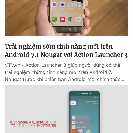
Tin tức
Kinh tế
Thế giới đó đây
Tài chính
Dữ liệu và đời sống
Câu chuyện quốc tế
Thị trường
Trải nghiệm sớm tính năng mới trên
Truyền hình
Góc doanh nghiệp
Android 7.1 Nougat với Action Launcher 3
Phim VTV
Giải trí
VTV.vn - Action Launcher 3 giúp người dùng có thể
Hậu trường
trải nghiệm những tính năng mới trên Android 7.1
Điện ảnh
Nougat trước khi phiên bản Android mới chính thức...
Đời sống
Nhân vật
Âm nhạc
Du lịch
Khán giả
Giáo dục
Sao
Làm đẹp
Giải sao mai
Tuyển sinh
Công nghệ
Chất lượng cuộc sống
Học trực tuyến
Hitech Công nghệ tương lai