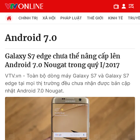
CHÍNH TRỊ
XÃ HỘI
PHÁP LUẬT
THẾ GIỚI
KINH TẾ
TRUYỀ
Android 7.0
Chuyên mục
Galaxy S7 edge chưa thể nâng cấp lên
Chính trị
Android 7.0 Nougat trong quý I/2017
VTV.vn - Toàn bộ dòng máy Galaxy S7 và Galaxy S7
Xã hội
edge tại mọi thị trường đều chưa nhận được bản cập
nhật Android 7.0 Nougat.
Pháp luật
Y tế
Thế giới