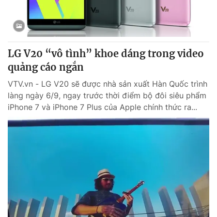
Thị trường 24h
Tấm lòng Việt
VTV4
Vươn mình bằng AI
LG V20 “vô tình” khoe dáng trong video
VTV9
VTV8
quảng cáo ngắn
VTV.vn - LG V20 sẽ được nhà sản xuất Hàn Quốc trình
Liên hệ tòa soạn
English
làng ngày 6/9, ngay trước thời điểm bộ đôi siêu phẩm
iPhone 7 và iPhone 7 Plus của Apple chính thức ra...
THỜI BÁO VTV
Theo dõi báo trên
Cơ quan chủ quản:
Đài Truyền hình Việt Nam
Cơ quan báo chí:
Thời báo VTV