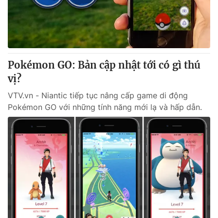
Giao lưu trực tuyến
Sản phẩm
Lịch phát sóng
Thị trường
Tư vấn
Pokémon GO: Bản cập nhật tới có gì thú
Chuyên mục khác
vị?
Emagazine
Podcast
VTV.vn - Niantic tiếp tục nâng cấp game di động
Pokémon GO với những tính năng mới lạ và hấp dẫn.
Photo
Infographic
Video
Shorts video
VTV Money
VTV Thể thao
VTV Sức khoẻ
Bất động sản