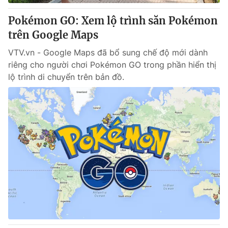
Pokémon GO: Xem lộ trình săn Pokémon
® Cấm sao chép dưới mọi hình thức nếu không có sự chấp
trên Google Maps
thuận bằng văn bản. Ghi rõ nguồn VTV.vn khi phát hành lại
thông tin từ website này.
VTV.vn - Google Maps đã bổ sung chế độ mới dành
riêng cho người chơi Pokémon GO trong phần hiển thị
lộ trình di chuyển trên bản đồ.