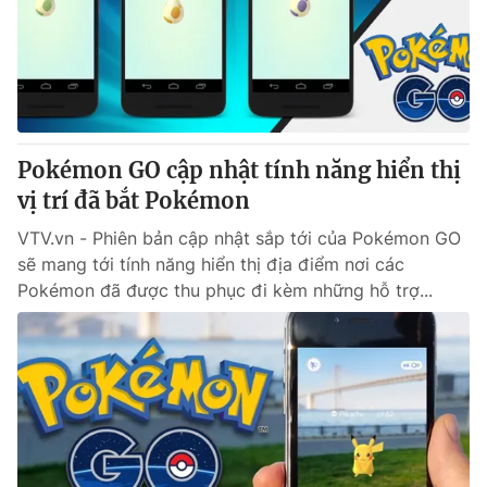
Tin tức
Kinh tế
Thế giới đó đây
Tài chính
Dữ liệu và đời sống
Câu chuyện quốc tế
Thị trường
Pokémon GO cập nhật tính năng hiển thị
Truyền hình
Góc doanh nghiệp
vị trí đã bắt Pokémon
Phim VTV
Giải trí
VTV.vn - Phiên bản cập nhật sắp tới của Pokémon GO
Hậu trường
sẽ mang tới tính năng hiển thị địa điểm nơi các
Điện ảnh
Pokémon đã được thu phục đi kèm những hỗ trợ...
Đời sống
Nhân vật
Âm nhạc
Du lịch
Khán giả
Giáo dục
Sao
Làm đẹp
Giải sao mai
Tuyển sinh
Công nghệ
Chất lượng cuộc sống
Học trực tuyến
Hitech Công nghệ tương lai