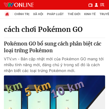
CHÍNH TRỊ
XÃ HỘI
PHÁP LUẬT
THẾ GIỚI
KINH TẾ
TRUYỀ
cách chơi Pokémon GO
Chuyên mục
Pokémon GO bổ sung cách phân biệt các
Chính trị
loại trứng Pokémon
VTV.vn - Bản cập nhật mới của Pokémon GO mang tới
Xã hội
nhiều tính năng mới, đáng chú ý trong số đó là cách
nhận biết các loại trứng Pokémon mới.
Pháp luật
Y tế
Thế giới