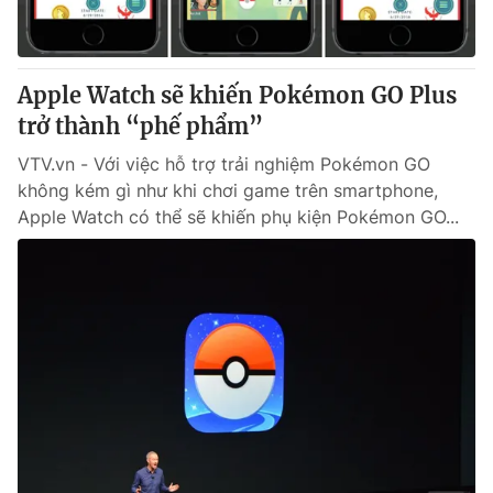
Thị trường 24h
Tấm lòng Việt
VTV4
Vươn mình bằng AI
Apple Watch sẽ khiến Pokémon GO Plus
trở thành “phế phẩm”
VTV9
VTV8
VTV.vn - Với việc hỗ trợ trải nghiệm Pokémon GO
không kém gì như khi chơi game trên smartphone,
Liên hệ tòa soạn
English
Apple Watch có thể sẽ khiến phụ kiện Pokémon GO...
THỜI BÁO VTV
Theo dõi báo trên
Cơ quan chủ quản:
Đài Truyền hình Việt Nam
Cơ quan báo chí:
Thời báo VTV