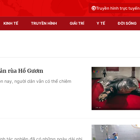
Truyền hình trực tuyến
KINH TẾ
TRUYỀN HÌNH
GIẢI TRÍ
Y TẾ
ĐỜI SỐNG
Pháp luật
Y tế
Truyền hình
Multimedia
 bản rùa Hồ Gươm
Phim VTV
Video
n nay, người dân vẫn có thể chiêm
Hậu trường
Shorts video
Nhân vật
Podcast
Khán giả
EMagazine
Giải sao mai
Photo
Infographic
inh tác nghiệp đã có những ngày dài ghi