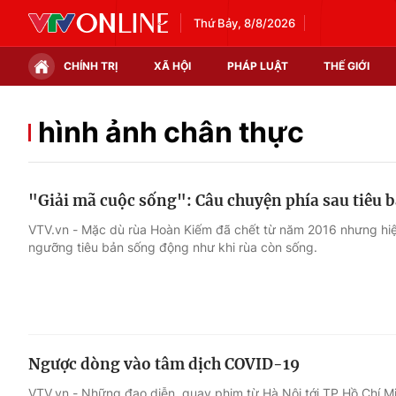
Thứ Bảy, 8/8/2026
CHÍNH TRỊ
XÃ HỘI
PHÁP LUẬT
THẾ GIỚI
Chính trị
Xã hội
hình ảnh chân thực
Thế giới
Kinh tế
"Giải mã cuộc sống": Câu chuyện phía sau tiêu
Tin tức
Tài chính
VTV.vn - Mặc dù rùa Hoàn Kiếm đã chết từ năm 2016 nhưng hiệ
ngưỡng tiêu bản sống động như khi rùa còn sống.
Thế giới đó đây
Thị trường
Câu chuyện quốc tế
Góc doanh nghiệp
Dữ liệu và đời sống
Ngược dòng vào tâm dịch COVID-19
VTV.vn - Những đạo diễn, quay phim từ Hà Nội tới TP Hồ Chí M