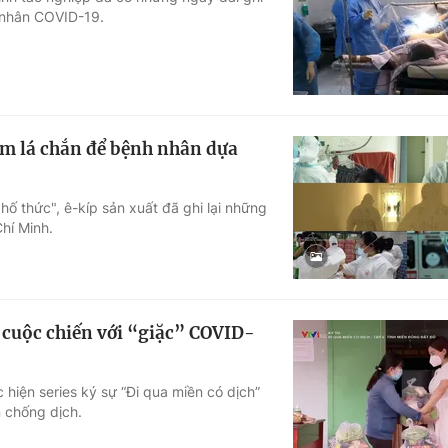
h nhân COVID-19.
Góc ảnh
Giáo dục
Công nghệ
Tuyển sinh
Hitech Công ng
tấm lá chắn để bệnh nhân dựa
Học trực tuyến
Sản phẩm
hố thức", ê-kíp sản xuất đã ghi lại những
g
Thị trường
hí Minh.
Tư vấn
 cuộc chiến với “giặc” COVID-
 hiện series ký sự “Đi qua miền có dịch”
n chống dịch.