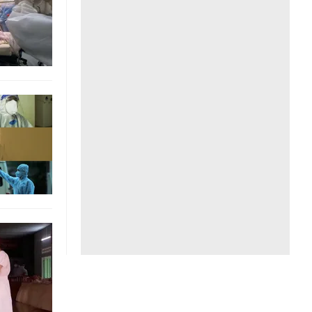
Liên hệ toà soạn
hệ tương lai