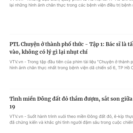
lại những hình ảnh chân thực trong các bệnh viện điều trị bện
Giải trí
Đời sống
Điện ảnh
Du lịch
PTL Chuyện ở thành phố thức - Tập 1: Bác sĩ là 
Âm nhạc
Làm đẹp
vào, không có lý gì lại nhụt chí
VTV.vn - Trong tập đầu tiên của phim tài liệu "Chuyện ở thành p
Sao
Chất lượng cuộc sốn
hình ảnh chân thực nhất trong bệnh viện dã chiến số 6, TP Hồ C
Tình miền Đông đất đỏ thắm đượm, sắt son giữa
19
VTV.vn - Suốt hành trình xuôi theo miền Đông đất đỏ, ê-kíp thực
đã chứng kiến và khắc ghi tình người đậm sâu trong cuộc chiế