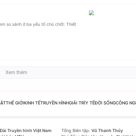
em so sánh ở ba yếu tố chủ chốt: Thiết
Xem thêm
UẬT
THẾ GIỚI
KINH TẾ
TRUYỀN HÌNH
GIẢI TRÍ
Y TẾ
ĐỜI SỐNG
CÔNG NG
Đài Truyền hình Việt Nam
Tổng Biên tập:
Vũ Thanh Thủy