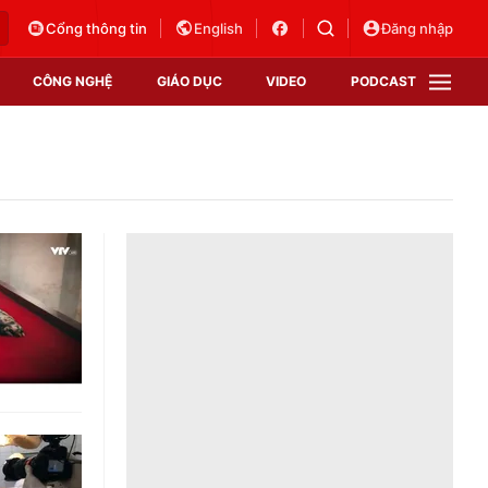
Cổng thông tin
English
Đăng nhập
CÔNG NGHỆ
GIÁO DỤC
VIDEO
PODCAST
VTV Money
VTV Thể thao
VTV Sức khoẻ
Bất động sản
Thị trường 24h
Tấm lòng Việt
Vươn mình bằng AI
VTV4
VTV8
VTV9
Lịch phát sóng
Giao lưu trực tuyến
Sự kiện