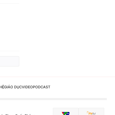
HỆ
GIÁO DỤC
VIDEO
PODCAST