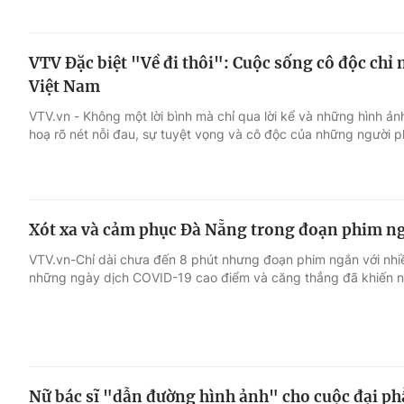
VTV Đặc biệt "Về đi thôi": Cuộc sống cô độc chỉ
Việt Nam
VTV.vn - Không một lời bình mà chỉ qua lời kể và những hình ản
hoạ rõ nét nỗi đau, sự tuyệt vọng và cô độc của những người p
Xót xa và cảm phục Đà Nẵng trong đoạn phim n
VTV.vn-Chỉ dài chưa đến 8 phút nhưng đoạn phim ngắn với nhiề
những ngày dịch COVID-19 cao điểm và căng thẳng đã khiến 
Nữ bác sĩ "dẫn đường hình ảnh" cho cuộc đại ph