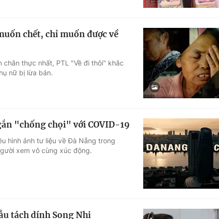
 muốn chết, chỉ muốn được về
h chân thực nhất, PTL "Về đi thôi" khắc
hụ nữ bị lừa bán.
gắn "chống chọi" với COVID-19
u hình ảnh tư liệu về Đà Nẵng trong
người xem vô cùng xúc động.
ẫu tách dính Song Nhi