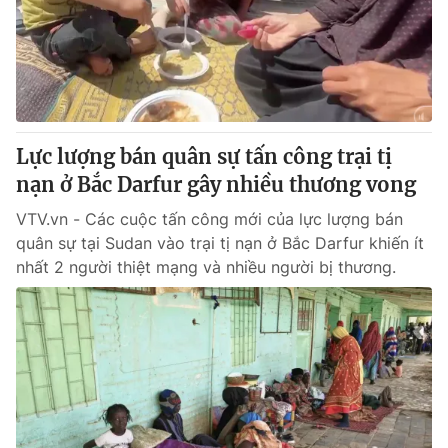
Tin tức
Kinh tế
Thế giới đó đây
Tài chính
Dữ liệu và đời sống
Câu chuyện quốc tế
Thị trường
Lực lượng bán quân sự tấn công trại tị
Truyền hình
Góc doanh nghiệp
nạn ở Bắc Darfur gây nhiều thương vong
Phim VTV
Giải trí
VTV.vn - Các cuộc tấn công mới của lực lượng bán
Hậu trường
quân sự tại Sudan vào trại tị nạn ở Bắc Darfur khiến ít
Điện ảnh
nhất 2 người thiệt mạng và nhiều người bị thương.
Đời sống
Nhân vật
Âm nhạc
Du lịch
Khán giả
Giáo dục
Sao
Làm đẹp
Giải sao mai
Tuyển sinh
Công nghệ
Chất lượng cuộc sống
Học trực tuyến
Hitech Công nghệ tương lai