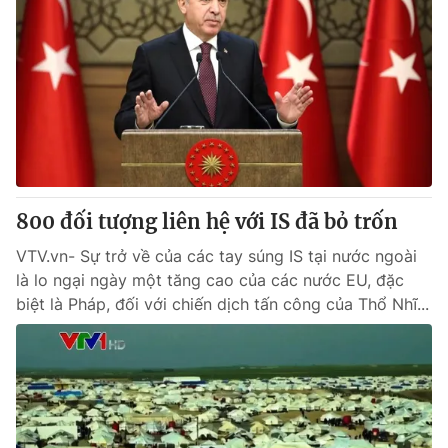
800 đối tượng liên hệ với IS đã bỏ trốn
VTV.vn- Sự trở về của các tay súng IS tại nước ngoài
là lo ngại ngày một tăng cao của các nước EU, đặc
biệt là Pháp, đối với chiến dịch tấn công của Thổ Nhĩ...