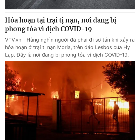
® Cấm sao chép dưới mọi hình thức nếu không có sự chấp
Hỏa hoạn tại trại tị nạn, nơi đang bị
thuận bằng văn bản. Ghi rõ nguồn VTV.vn khi phát hành lại
phong tỏa vì dịch COVID-19
thông tin từ website này.
VTV.vn - Hàng nghìn người đã phải đi sơ tán khi xảy ra
hỏa hoạn ở trại tị nạn Moria, trên đảo Lesbos của Hy
Lạp. Đây là nơi đang bị phong tỏa vì dịch COVID-19.