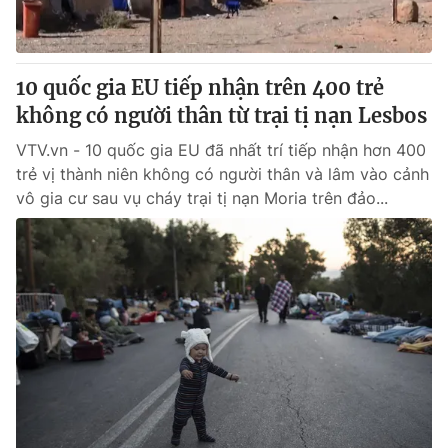
Giấy phép hoạt động báo in và báo điện tử số 483/GP-BTTTT
cấp ngày 29/12/2023
Tổng Biên tập:
Vũ Thanh Thủy
10 quốc gia EU tiếp nhận trên 400 trẻ
Phó Tổng Biên tập:
Nguyễn Thị Mỹ Hạnh, Phạm Quốc Thắng,
không có người thân từ trại tị nạn Lesbos
Nguyễn Trọng Ninh
Tổng đài VTV:
024.38 355 931 - 024.38 355 932
VTV.vn - 10 quốc gia EU đã nhất trí tiếp nhận hơn 400
Ðiện thoại Thời báo VTV:
024.66 897 897
trẻ vị thành niên không có người thân và lâm vào cảnh
Email:
toasoan@vtv.vn
vô gia cư sau vụ cháy trại tị nạn Moria trên đảo...
Liên hệ quảng cáo:
024-7300.7108