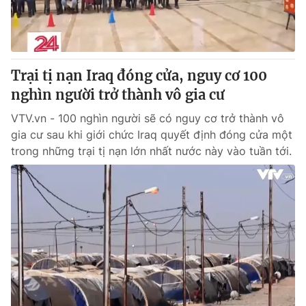
Thị trường 24h
Tấm lòng Việt
VTV4
Vươn mình bằng AI
Trại tị nạn Iraq đóng cửa, nguy cơ 100
VTV9
VTV8
nghìn người trở thành vô gia cư
VTV.vn - 100 nghìn người sẽ có nguy cơ trở thành vô
Liên hệ tòa soạn
English
gia cư sau khi giới chức Iraq quyết định đóng cửa một
trong những trại tị nạn lớn nhất nước này vào tuần tới.
THỜI BÁO VTV
Theo dõi báo trên
Cơ quan chủ quản:
Đài Truyền hình Việt Nam
Cơ quan báo chí:
Thời báo VTV