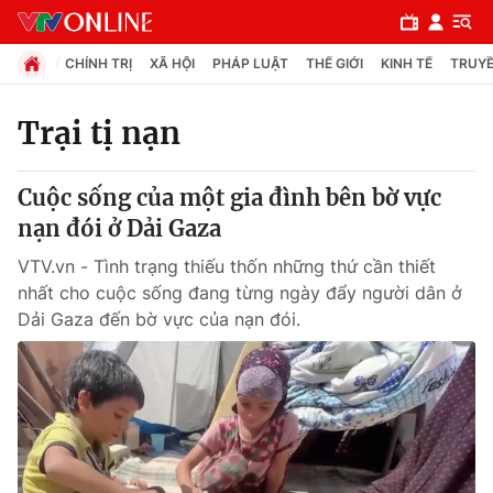
CHÍNH TRỊ
XÃ HỘI
PHÁP LUẬT
THẾ GIỚI
KINH TẾ
TRUYỀ
Trại tị nạn
Chuyên mục
Cuộc sống của một gia đình bên bờ vực
Chính trị
nạn đói ở Dải Gaza
VTV.vn - Tình trạng thiếu thốn những thứ cần thiết
Xã hội
nhất cho cuộc sống đang từng ngày đẩy người dân ở
Dải Gaza đến bờ vực của nạn đói.
Pháp luật
Y tế
Thế giới