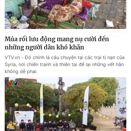
Giao lưu trực tuyến
Sản phẩm
Lịch phát sóng
Thị trường
Tư vấn
Múa rối lưu động mang nụ cười đến
Chuyên mục khác
những người dân khó khăn
Emagazine
Podcast
VTV.vn - Đó chính là câu chuyện tại các trại tị nạn của
Syria, nơi chiến tranh và thiên tai để lại những vết hằn
Photo
Infographic
không dễ phai.
Video
Shorts video
VTV Money
VTV Thể thao
VTV Sức khoẻ
Bất động sản