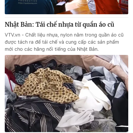
Thị trường 24h
Tấm lòng Việt
VTV4
Vươn mình bằng AI
Nhật Bản: Tái chế nhựa từ quần áo cũ
VTV.vn - Chất liệu nhựa, nylon nằm trong quần áo cũ
VTV9
VTV8
được tách ra để tái chế và cung cấp các sản phẩm
mới cho các hãng nổi tiếng của Nhật Bản.
Liên hệ tòa soạn
English
THỜI BÁO VTV
Theo dõi báo trên
Cơ quan chủ quản:
Đài Truyền hình Việt Nam
Cơ quan báo chí:
Thời báo VTV