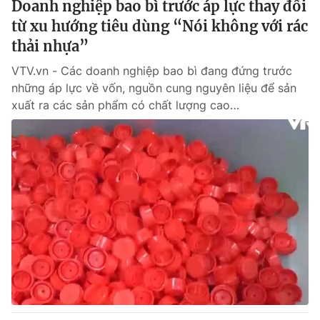
Doanh nghiệp bao bì trước áp lực thay đổi
từ xu hướng tiêu dùng “Nói không với rác
® Cấm sao chép dưới mọi hình thức nếu không có sự chấp
thải nhựa”
thuận bằng văn bản. Ghi rõ nguồn VTV.vn khi phát hành lại
thông tin từ website này.
VTV.vn - Các doanh nghiệp bao bì đang đứng trước
những áp lực về vốn, nguồn cung nguyên liệu để sản
xuất ra các sản phẩm có chất lượng cao…