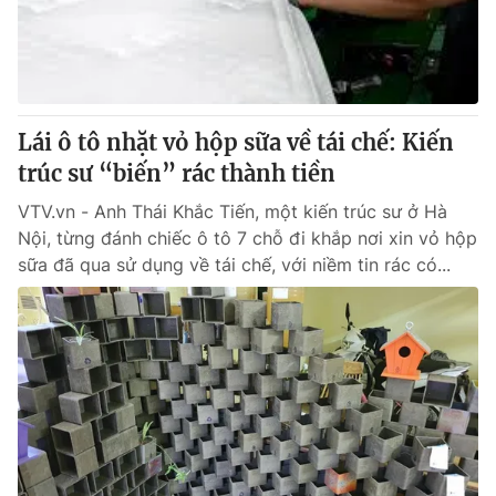
Tin tức
Kinh tế
Thế giới đó đây
Tài chính
Dữ liệu và đời sống
Câu chuyện quốc tế
Thị trường
Lái ô tô nhặt vỏ hộp sữa về tái chế: Kiến
trúc sư “biến” rác thành tiền
Truyền hình
Góc doanh nghiệp
VTV.vn - Anh Thái Khắc Tiến, một kiến trúc sư ở Hà
Phim VTV
Giải trí
Nội, từng đánh chiếc ô tô 7 chỗ đi khắp nơi xin vỏ hộp
Hậu trường
sữa đã qua sử dụng về tái chế, với niềm tin rác có...
Điện ảnh
Đời sống
Nhân vật
Âm nhạc
Du lịch
Khán giả
Giáo dục
Sao
Làm đẹp
Giải sao mai
Tuyển sinh
Công nghệ
Chất lượng cuộc sống
Học trực tuyến
Hitech Công nghệ tương lai