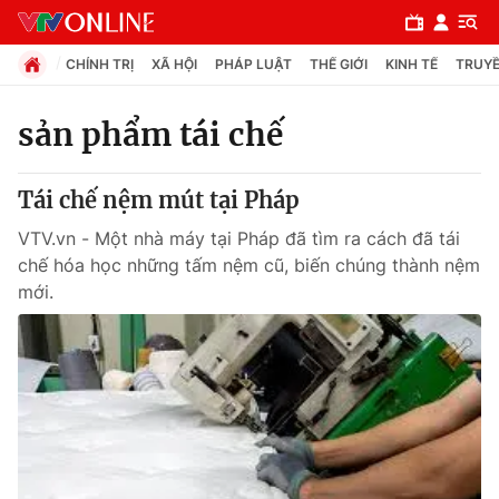
CHÍNH TRỊ
XÃ HỘI
PHÁP LUẬT
THẾ GIỚI
KINH TẾ
TRUYỀ
sản phẩm tái chế
Chuyên mục
Tái chế nệm mút tại Pháp
Chính trị
VTV.vn - Một nhà máy tại Pháp đã tìm ra cách đã tái
chế hóa học những tấm nệm cũ, biến chúng thành nệm
Xã hội
mới.
Pháp luật
Y tế
Thế giới