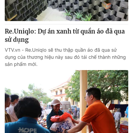
Giao lưu trực tuyến
Sản phẩm
Lịch phát sóng
Thị trường
Tư vấn
Re.Uniqlo: Dự án xanh từ quần áo đã qua
sử dụng
Chuyên mục khác
Emagazine
VTV.vn - Re.Uniqlo sẽ thu thập quần áo đã qua sử
Podcast
dụng của thương hiệu này sau đó tái chế thành những
sản phẩm mới.
Photo
Infographic
Video
Shorts video
VTV Money
VTV Thể thao
VTV Sức khoẻ
Bất động sản