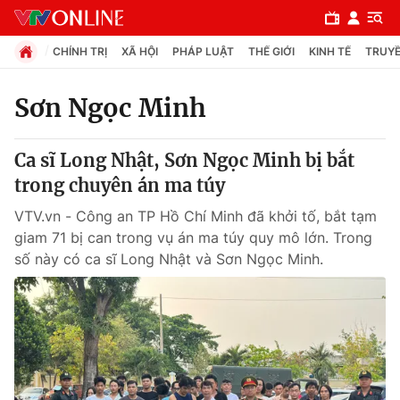
CHÍNH TRỊ
XÃ HỘI
PHÁP LUẬT
THẾ GIỚI
KINH TẾ
TRUYỀ
Sơn Ngọc Minh
Chuyên mục
Ca sĩ Long Nhật, Sơn Ngọc Minh bị bắt
Chính trị
trong chuyên án ma túy
VTV.vn - Công an TP Hồ Chí Minh đã khởi tố, bắt tạm
Xã hội
giam 71 bị can trong vụ án ma túy quy mô lớn. Trong
số này có ca sĩ Long Nhật và Sơn Ngọc Minh.
Pháp luật
Y tế
Thế giới