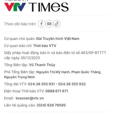
Theo dõi báo trên
Cơ quan chủ quản:
Đài Truyền hình Việt Nam
Cơ quan báo chí:
Thời báo VTV
Giấy phép hoạt động báo in và báo điện tử số 483/GP-BTTTT
cấp ngày 29/12/2023
Tổng Biên tập:
Vũ Thanh Thủy
Phó Tổng Biên tập:
Nguyễn Thị Mỹ Hạnh, Phạm Quốc Thắng,
Nguyễn Trọng Ninh
Tổng đài VTV:
024.38 355 931 - 024.38 355 932
Ðiện thoại Thời báo VTV:
0988 671 671
Email:
toasoan@vtv.vn
Liên hệ quảng cáo:
(024) 626 79595