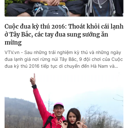
® Cấm sao chép dưới mọi hình thức nếu không có sự chấp
thuận bằng văn bản. Ghi rõ nguồn VTV.vn khi phát hành lại
Cuộc đua kỳ thú 2016: Thoát khỏi cái lạnh
thông tin từ website này.
ở Tây Bắc, các tay đua sung sướng ăn
mừng
VTV.vn - Sau những trải nghiệm kỳ thú và những ngày
đua lạnh giá nơi rừng núi Tây Bắc, 9 đội chơi của Cuộc
đua kỳ thú 2016 tiếp tục di chuyển đến Hà Nam và...