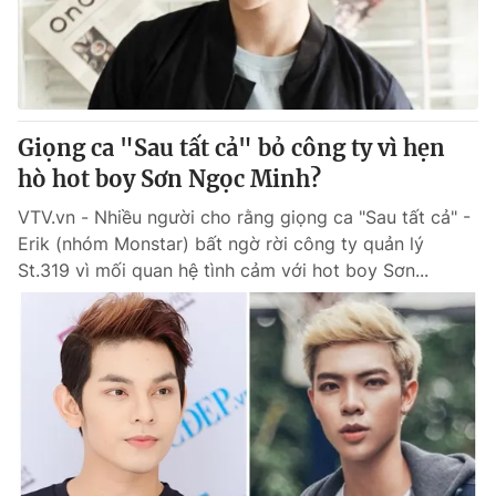
Giao lưu trực tuyến
Sản phẩm
Lịch phát sóng
Thị trường
Tư vấn
Giọng ca "Sau tất cả" bỏ công ty vì hẹn
Chuyên mục khác
hò hot boy Sơn Ngọc Minh?
Emagazine
Podcast
VTV.vn - Nhiều người cho rằng giọng ca "Sau tất cả" -
Erik (nhóm Monstar) bất ngờ rời công ty quản lý
Photo
Infographic
St.319 vì mối quan hệ tình cảm với hot boy Sơn...
Video
Shorts video
VTV Money
VTV Thể thao
VTV Sức khoẻ
Bất động sản