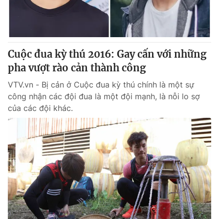
Thị trường 24h
Tấm lòng Việt
VTV4
Vươn mình bằng AI
Cuộc đua kỳ thú 2016: Gay cấn với những
VTV9
VTV8
pha vượt rào cản thành công
VTV.vn - Bị cản ở Cuộc đua kỳ thú chính là một sự
Liên hệ tòa soạn
English
công nhận các đội đua là một đội mạnh, là nỗi lo sợ
của các đội khác.
THỜI BÁO VTV
Theo dõi báo trên
Cơ quan chủ quản:
Đài Truyền hình Việt Nam
Cơ quan báo chí:
Thời báo VTV