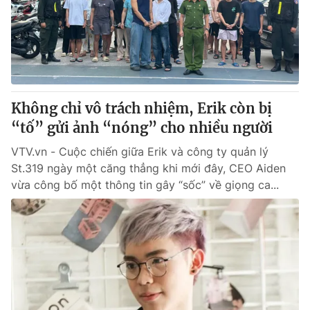
Tin tức
Kinh tế
Thế giới đó đây
Tài chính
Dữ liệu và đời sống
Câu chuyện quốc tế
Thị trường
Không chỉ vô trách nhiệm, Erik còn bị
Truyền hình
Góc doanh nghiệp
“tố” gửi ảnh “nóng” cho nhiều người
Phim VTV
Giải trí
VTV.vn - Cuộc chiến giữa Erik và công ty quản lý
Hậu trường
St.319 ngày một căng thẳng khi mới đây, CEO Aiden
Điện ảnh
vừa công bố một thông tin gây “sốc” về giọng ca...
Đời sống
Nhân vật
Âm nhạc
Du lịch
Khán giả
Giáo dục
Sao
Làm đẹp
Giải sao mai
Tuyển sinh
Công nghệ
Chất lượng cuộc sống
Học trực tuyến
Hitech Công nghệ tương lai