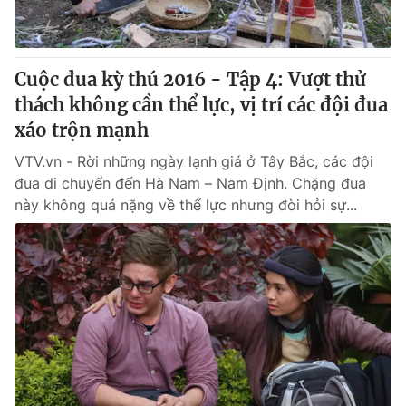
Giấy phép hoạt động báo in và báo điện tử số 483/GP-BTTTT
cấp ngày 29/12/2023
Tổng Biên tập:
Vũ Thanh Thủy
Cuộc đua kỳ thú 2016 - Tập 4: Vượt thử
Phó Tổng Biên tập:
Nguyễn Thị Mỹ Hạnh, Phạm Quốc Thắng,
thách không cần thể lực, vị trí các đội đua
Nguyễn Trọng Ninh
Tổng đài VTV:
xáo trộn mạnh
024.38 355 931 - 024.38 355 932
Ðiện thoại Thời báo VTV:
024.66 897 897
VTV.vn - Rời những ngày lạnh giá ở Tây Bắc, các đội
Email:
toasoan@vtv.vn
đua di chuyển đến Hà Nam – Nam Định. Chặng đua
Liên hệ quảng cáo:
024-7300.7108
này không quá nặng về thể lực nhưng đòi hỏi sự...