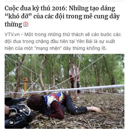
Cuộc đua kỳ thú 2016: Những tạo dáng
“khó đỡ” của các đội trong mê cung dây
thừng
VTV.vn - Một trong những thử thách sẽ cản bước các
đội đua trong chặng đầu tiên tại Yên Bái là sự xuất
hiện của một “mạng nhện” dây thừng khổng lồ.