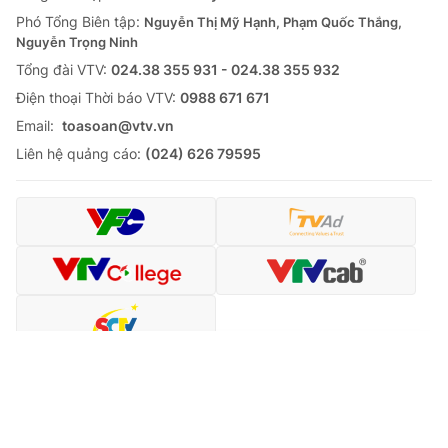
Phó Tổng Biên tập:
Nguyễn Thị Mỹ Hạnh, Phạm Quốc Thắng,
Nguyễn Trọng Ninh
Tổng đài VTV:
024.38 355 931 - 024.38 355 932
Ðiện thoại Thời báo VTV:
0988 671 671
Email:
toasoan@vtv.vn
Liên hệ quảng cáo:
(024) 626 79595
® Cấm sao chép dưới mọi hình thức nếu không có sự chấp
thuận bằng văn bản. Ghi rõ nguồn VTV.vn khi phát hành lại
Tin mới
Video
Live
Emagazine
Trang chủ
thông tin từ website này.