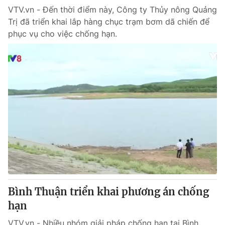
VTV.vn - Đến thời điểm này, Công ty Thủy nông Quảng
Trị đã triển khai lắp hàng chục trạm bơm dã chiến để
® Cấm sao chép dưới mọi hình thức nếu không có sự chấp
phục vụ cho việc chống hạn.
thuận bằng văn bản. Ghi rõ nguồn VTV.vn khi phát hành lại
thông tin từ website này.
Bình Thuận triển khai phương án chống
hạn
VTV.vn - Nhiều nhóm giải pháp chống hạn tại Bình