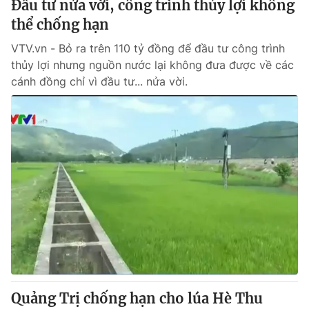
Đầu tư nửa vời, công trình thủy lợi không
Giấy phép hoạt động báo in và báo điện tử số 483/GP-BTTTT
thể chống hạn
cấp ngày 29/12/2023
Tổng Biên tập:
Vũ Thanh Thủy
VTV.vn - Bỏ ra trên 110 tỷ đồng để đầu tư công trình
Phó Tổng Biên tập:
thủy lợi nhưng nguồn nước lại không đưa được về các
Nguyễn Thị Mỹ Hạnh, Phạm Quốc Thắng,
Nguyễn Trọng Ninh
cánh đồng chỉ vì đầu tư... nửa vời.
Tổng đài VTV:
024.38 355 931 - 024.38 355 932
Ðiện thoại Thời báo VTV:
024.66 897 897
Email:
toasoan@vtv.vn
Liên hệ quảng cáo:
024-7300.7108
Quảng Trị chống hạn cho lúa Hè Thu