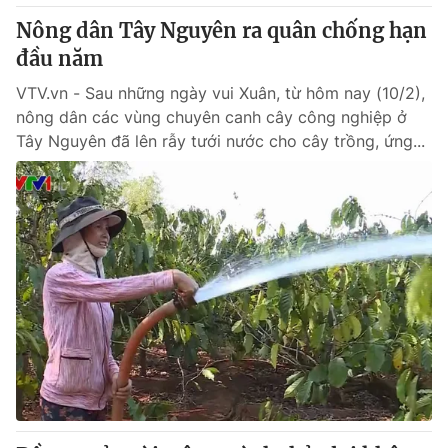
Thị trường 24h
Tấm lòng Việt
Nông dân Tây Nguyên ra quân chống hạn
đầu năm
VTV4
Vươn mình bằng AI
VTV.vn - Sau những ngày vui Xuân, từ hôm nay (10/2),
nông dân các vùng chuyên canh cây công nghiệp ở
VTV9
VTV8
Tây Nguyên đã lên rẫy tưới nước cho cây trồng, ứng...
Liên hệ tòa soạn
English
THỜI BÁO VTV
Theo dõi báo trên
Cơ quan chủ quản:
Đài Truyền hình Việt Nam
Cơ quan báo chí:
Thời báo VTV