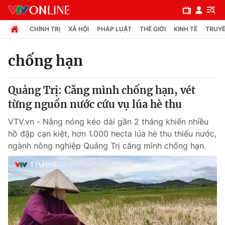
CHÍNH TRỊ
XÃ HỘI
PHÁP LUẬT
THẾ GIỚI
KINH TẾ
TRUYỀ
chống hạn
Chuyên mục
Quảng Trị: Căng mình chống hạn, vét
Chính trị
từng nguồn nước cứu vụ lúa hè thu
VTV.vn - Nắng nóng kéo dài gần 2 tháng khiến nhiều
Xã hội
hồ đập cạn kiệt, hơn 1.000 hecta lúa hè thu thiếu nước,
ngành nông nghiệp Quảng Trị căng mình chống hạn.
Pháp luật
Y tế
Thế giới