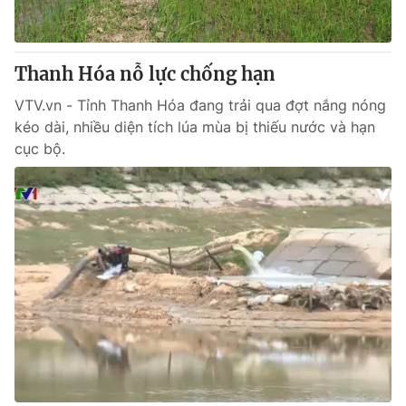
Giao lưu trực tuyến
Sản phẩm
Lịch phát sóng
Thị trường
Thanh Hóa nỗ lực chống hạn
Tư vấn
VTV.vn - Tỉnh Thanh Hóa đang trải qua đợt nắng nóng
Chuyên mục khác
kéo dài, nhiều diện tích lúa mùa bị thiếu nước và hạn
cục bộ.
Emagazine
Podcast
Photo
Infographic
Video
Shorts video
VTV Money
VTV Thể thao
VTV Sức khoẻ
Bất động sản