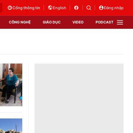
Cổng thông tin
English
Đăng nhập
CÔNG NGHỆ
GIÁO DỤC
VIDEO
PODCAST
VTV Money
VTV Thể thao
VTV Sức khoẻ
Bất động sản
Thị trường 24h
Tấm lòng Việt
Vươn mình bằng AI
VTV4
VTV8
VTV9
Lịch phát sóng
Giao lưu trực tuyến
Sự kiện