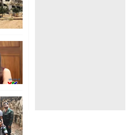
Liên hệ toà soạn
hệ tương lai