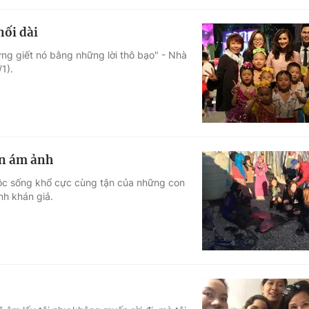
nối dài
đừng giết nó bằng những lời thô bạo" - Nhà
1).
ến ám ảnh
uộc sống khổ cực cùng tận của những con
nh khán giả.