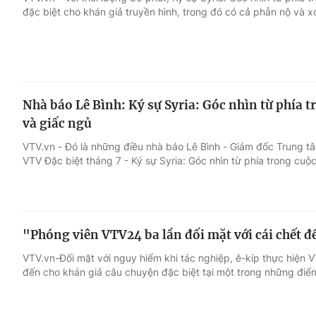
đặc biệt cho khán giả truyền hình, trong đó có cả phẫn nộ và xó
Giải trí
Đời sống
Điện ảnh
Du lịch
Nhà báo Lê Bình: Ký sự Syria: Góc nhìn từ phía t
Âm nhạc
Làm đẹp
và giấc ngủ
VTV.vn - Đó là những điều nhà báo Lê Bình - Giám đốc Trung t
Sao
Chất lượng cuộc sốn
VTV Đặc biệt tháng 7 - Ký sự Syria: Góc nhìn từ phía trong cuộc
"Phóng viên VTV24 ba lần đối mặt với cái chết để
VTV.vn-Đối mặt với nguy hiểm khi tác nghiệp, ê-kíp thực hiện
đến cho khán giả câu chuyện đặc biệt tại một trong những điểm