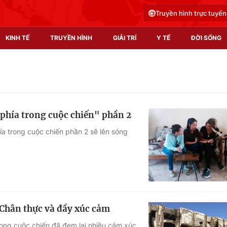
Truyền hình trực tuyến
KINH TẾ
TRUYỀN HÌNH
GIẢI TRÍ
Y TẾ
ĐỜI SỐNG
Pháp luật
Y tế
Truyền hình
Multimedia
 phía trong cuộc chiến" phần 2
Phim VTV
Video
ía trong cuộc chiến phần 2 sẽ lên sóng
Hậu trường
Shorts video
Nhân vật
Podcast
Khán giả
EMagazine
Giải sao mai
Photo
- Chân thực và đầy xúc cảm
Infographic
trong cuộc chiến đã đem lại nhiều cảm xúc