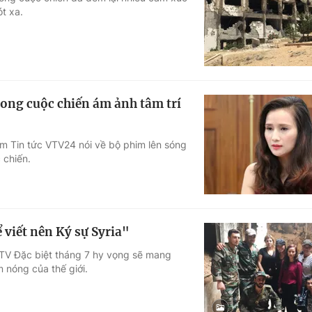
t xa.
Góc ảnh
Giáo dục
Công nghệ
Tuyển sinh
Hitech Công ng
rong cuộc chiến ám ảnh tâm trí
Học trực tuyến
Sản phẩm
âm Tin tức VTV24 nói về bộ phim lên sóng
g
Thị trường
 chiến.
Tư vấn
 viết nên Ký sự Syria"
 VTV Đặc biệt tháng 7 hy vọng sẽ mang
 nóng của thế giới.