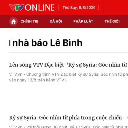
Thứ Bảy, 8/8/2026
CHÍNH TRỊ
XÃ HỘI
PHÁP LUẬT
THẾ GIỚI
Chính trị
Xã hội
nhà báo Lê Bình
Thế giới
Kinh tế
Lên sóng VTV Đặc biệt "Ký sự Syria: Góc nhìn từ
Tin tức
Tài chính
VTV.vn - Chương trình VTV Đặc biệt Ký sự Syria: Góc nhìn từ ph
vào ngày 13/8 trên kênh VTV1.
Thế giới đó đây
Thị trường
Câu chuyện quốc tế
Góc doanh nghiệp
Dữ liệu và đời sống
Ký sự Syria: Góc nhìn từ phía trong cuộc chiến 
VTV.vn - Với thời lượng 30 phút, Ký sự Syria: Góc nhìn từ phía 