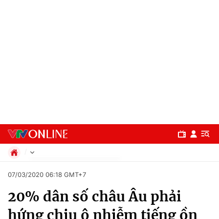
Chính trị
07/03/2020 06:18 GMT+7
Xã hội
20% dân số châu Âu phải
Pháp luật
Chuyên mục
Kinh tế
hứng chịu ô nhiễm tiếng ồn
Thể thao