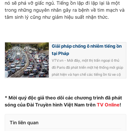
Phim VTV
nó sẽ phá vỡ giấc ngủ. Tiếng ồn lặp đi lặp lại là một
Giải trí
trong những nguyên nhân gây ra bệnh về tim mạch và
Hậu trường
tâm sinh lý cũng như giảm hiệu suất nhận thức.
Điện ảnh
Đời sống
Nhân vật
Âm nhạc
Du lịch
Khán giả
Giáo dục
Sao
Giải pháp chống ô nhiễm tiếng ồn
Làm đẹp
Giải sao mai
Tuyển sinh
tại Pháp
Công nghệ
Chất lượng cuộc sống
VTV.vn - Mới đây, một thị trấn ngoại ô thủ
Học trực tuyến
đô Paris đã phát triển một hệ thống mới giúp
Hitech Công nghệ tương lai
Giao lưu trực tuyến
phát hiện và hạn chế các tiếng ồn từ xe cộ
Sản phẩm
Lịch phát sóng
Thị trường
* Mời quý độc giả theo dõi các chương trình đã phát
Tư vấn
sóng của Đài Truyền hình Việt Nam trên
TV Online
!
Chuyên mục khác
Tin liên quan
Emagazine
Podcast