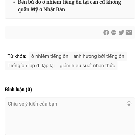
Đền bù do ô nhiễm tiếng ồn tại căn cứ không
quân Mỹ ở Nhật Bản
THỜI BÁO VTV
Từ khóa:
ô nhiễm tiếng ồn
ảnh hưởng bởi tiếng ồn
Theo dõi báo trên
Tiếng ồn lặp đi lặp lại
giảm hiệu suất nhận thức
Cơ quan chủ quản:
Đài Truyền hình Việt Nam
Cơ quan báo chí:
Thời báo VTV
Bình luận
(
0
)
Giấy phép hoạt động báo in và báo điện tử số 483/GP-BTTTT
cấp ngày 29/12/2023
Tổng Biên tập:
Vũ Thanh Thủy
Phó Tổng Biên tập:
Nguyễn Thị Mỹ Hạnh, Phạm Quốc Thắng,
Nguyễn Trọng Ninh
Tổng đài VTV:
024.38 355 931 - 024.38 355 932