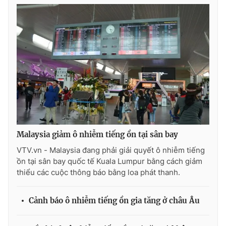
Photo
Infographic
Video
Shorts video
VTV Money
VTV Thể thao
VTV Sức khoẻ
Bất động sản
Thị trường 24h
Tấm lòng Việt
Malaysia giảm ô nhiễm tiếng ồn tại sân bay
VTV.vn - Malaysia đang phải giải quyết ô nhiễm tiếng
ồn tại sân bay quốc tế Kuala Lumpur bằng cách giảm
VTV4
Vươn mình bằng AI
thiểu các cuộc thông báo bằng loa phát thanh.
VTV9
VTV8
Cảnh báo ô nhiễm tiếng ồn gia tăng ở châu Âu
Liên hệ tòa soạn
English