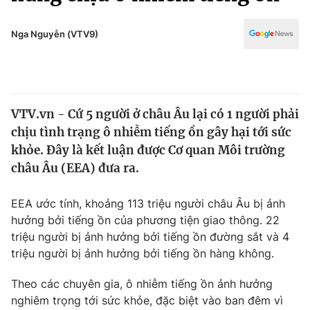
Chính trị
Truyền hình
Văn hóa - Giải trí
Nga Nguyễn (VTV9)
Xã hội
Y tế
Đời sống
Pháp luật
Công nghệ
Giáo dục
VTV.vn - Cứ 5 người ở châu Âu lại có 1 người phải
Y tế
chịu tình trạng ô nhiễm tiếng ồn gây hại tới sức
khỏe. Đây là kết luận được Cơ quan Môi trường
Thế giới
châu Âu (EEA) đưa ra.
Tin tức
EEA ước tính, khoảng 113 triệu người châu Âu bị ảnh
Kinh tế
hưởng bởi tiếng ồn của phương tiện giao thông. 22
Thế giới đó đây
Tài chính
triệu người bị ảnh hưởng bởi tiếng ồn đường sắt và 4
Dữ liệu và đời sống
Câu chuyện quốc tế
triệu người bị ảnh hưởng bởi tiếng ồn hàng không.
Thị trường
Theo các chuyên gia, ô nhiễm tiếng ồn ảnh hưởng
Truyền hình
Góc doanh nghiệp
nghiêm trọng tới sức khỏe, đặc biệt vào ban đêm vì