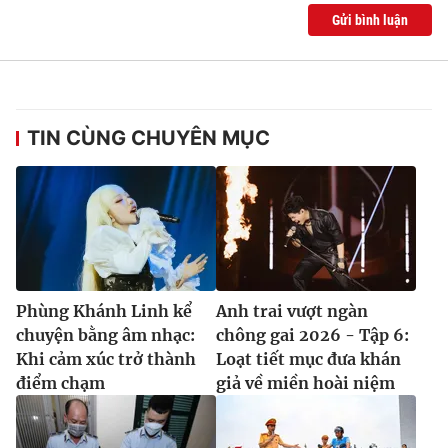
Ðiện thoại Thời báo VTV:
024.66 897 897
Gửi bình luận
Email:
toasoan@vtv.vn
Liên hệ quảng cáo:
024-7300.7108
TIN CÙNG CHUYÊN MỤC
Phùng Khánh Linh kể
Anh trai vượt ngàn
chuyện bằng âm nhạc:
chông gai 2026 - Tập 6:
® Cấm sao chép dưới mọi hình thức nếu không có sự chấp
Khi cảm xúc trở thành
Loạt tiết mục đưa khán
thuận bằng văn bản. Ghi rõ nguồn VTV.vn khi phát hành lại
điểm chạm
giả về miền hoài niệm
thông tin từ website này.